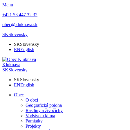
Menu
+421 53 447 32 32
obec@kluknava.sk
SK
Slovensky
SK
Slovensky
EN
English
Kluknava
SK
Slovensky
SK
Slovensky
EN
English
Obec
O obci
Geografická poloha
Rastliny a živočíchy
Vodstvo a klíma
Pamiatky
Projekty