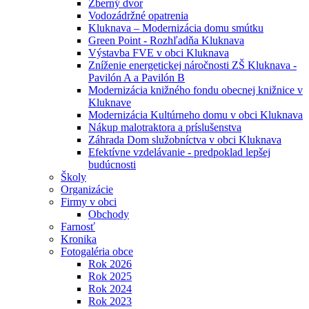
Zberný dvor
Vodozádržné opatrenia
Kluknava – Modernizácia domu smútku
Green Point - Rozhľadňa Kluknava
Výstavba FVE v obci Kluknava
Zníženie energetickej náročnosti ZŠ Kluknava -
Pavilón A a Pavilón B
Modernizácia knižného fondu obecnej knižnice v
Kluknave
Modernizácia Kultúrneho domu v obci Kluknava
Nákup malotraktora a príslušenstva
Záhrada Dom služobníctva v obci Kluknava
Efektívne vzdelávanie - predpoklad lepšej
budúcnosti
Školy
Organizácie
Firmy v obci
Obchody
Farnosť
Kronika
Fotogaléria obce
Rok 2026
Rok 2025
Rok 2024
Rok 2023