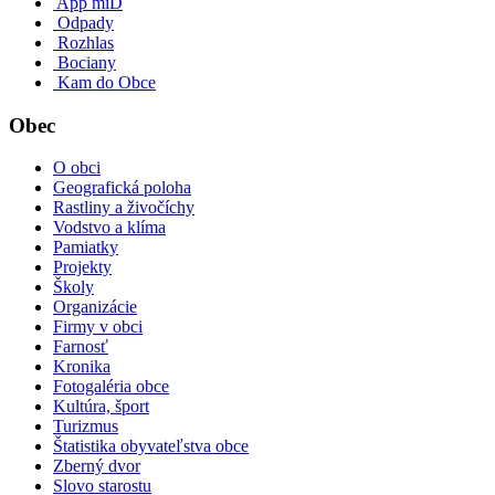
App miD
Odpady
Rozhlas
Bociany
Kam do Obce
Obec
O obci
Geografická poloha
Rastliny a živočíchy
Vodstvo a klíma
Pamiatky
Projekty
Školy
Organizácie
Firmy v obci
Farnosť
Kronika
Fotogaléria obce
Kultúra, šport
Turizmus
Štatistika obyvateľstva obce
Zberný dvor
Slovo starostu