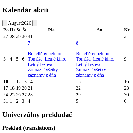
Kalendár akcií
August
2026
Po
Ut
St
Št
Pia
So
Ne
27
28
29
30
31
1
2
7
8
1
1
Benefičný beh pre
Benefičný beh pre
3
4
5
6
Tomáša, Letné kino,
Tomáša, Letné kino,
9
Letný festival
Letný festival
Zobraziť všetky
Zobraziť všetky
záznamy z dňa
záznamy z dňa
10
11
12
13
14
15
16
17
18
19
20
21
22
23
24
25
26
27
28
29
30
31
1
2
3
4
5
6
Univerzálny prekladač
Preklad (translations)