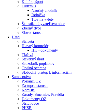
Kultúra, šport
Turizmus
Náučný chodník
Roháčka
Tipy na výlety
Štatistika obyvateľstva obce
Zberný dvor
Slovo starostu
Úrad
Starosta
Hlavný kontrolór
HK - dokumenty
Tlačivá
Stavebný úrad
Sadzobník poplatkov
Civilná ochrana
Slobodný prístup k informáciám
Samospráva
Poslanci OZ
Zástupca starostu
Komisie
Zásady, Smernice, Pravidlá
Dokumenty OZ
Štatút obce
PHSR