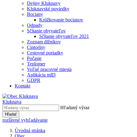
Dejiny Kluknavy
Kluknavské poviedky
Bociany
Krúžkovanie bocianov
Odpady
Sčítanie obyvateľov
Sčítanie obyvateľov 2021
Zoznam dlžníkov
Cintoríny
Cestovné poriadky
Počasie
Teplomer
Voľné pracovné miesta
Aplikácia mID
GDPR
Kontakt
Kluknava
Hľadaný výraz
Hľadať
rozšírené vyhľadávanie
Úvodná stránka
Obec