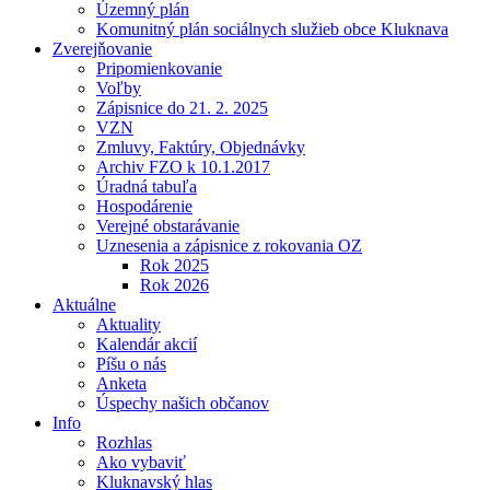
Územný plán
Komunitný plán sociálnych služieb obce Kluknava
Zverejňovanie
Pripomienkovanie
Voľby
Zápisnice do 21. 2. 2025
VZN
Zmluvy, Faktúry, Objednávky
Archiv FZO k 10.1.2017
Úradná tabuľa
Hospodárenie
Verejné obstarávanie
Uznesenia a zápisnice z rokovania OZ
Rok 2025
Rok 2026
Aktuálne
Aktuality
Kalendár akcií
Píšu o nás
Anketa
Úspechy našich občanov
Info
Rozhlas
Ako vybaviť
Kluknavský hlas