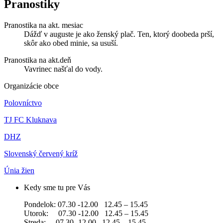
Pranostiky
Pranostika na akt. mesiac
Dážď v auguste je ako ženský plač. Ten, ktorý doobeda prší,
skôr ako obed minie, sa usuší.
Pranostika na akt.deň
Vavrinec našťal do vody.
Organizácie obce
Polovníctvo
TJ FC Kluknava
DHZ
Slovenský červený kríž
Únia žien
Kedy sme tu pre Vás
Pondelok: 07.30 -12.00 12.45 – 15.45
Utorok: 07.30 -12.00 12.45 – 15.45
Streda: 07.30 -12.00 12.45 – 15.45