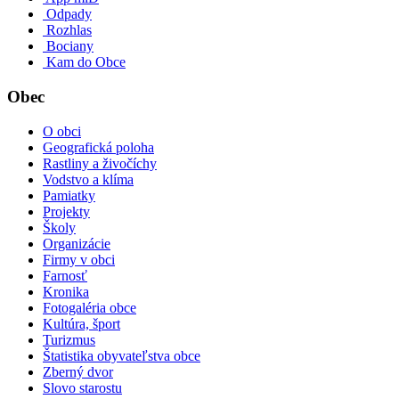
Odpady
Rozhlas
Bociany
Kam do Obce
Obec
O obci
Geografická poloha
Rastliny a živočíchy
Vodstvo a klíma
Pamiatky
Projekty
Školy
Organizácie
Firmy v obci
Farnosť
Kronika
Fotogaléria obce
Kultúra, šport
Turizmus
Štatistika obyvateľstva obce
Zberný dvor
Slovo starostu