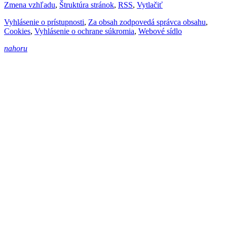
Zmena vzhľadu
,
Štruktúra stránok
,
RSS
,
Vytlačiť
Vyhlásenie o prístupnosti
,
Za obsah zodpovedá správca obsahu
,
Cookies
,
Vyhlásenie o ochrane súkromia
,
Webové sídlo
nahoru