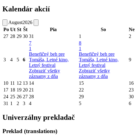
Kalendár akcií
August
2026
Po
Ut
St
Št
Pia
So
Ne
27
28
29
30
31
1
2
7
8
1
1
Benefičný beh pre
Benefičný beh pre
3
4
5
6
Tomáša, Letné kino,
Tomáša, Letné kino,
9
Letný festival
Letný festival
Zobraziť všetky
Zobraziť všetky
záznamy z dňa
záznamy z dňa
10
11
12
13
14
15
16
17
18
19
20
21
22
23
24
25
26
27
28
29
30
31
1
2
3
4
5
6
Univerzálny prekladač
Preklad (translations)