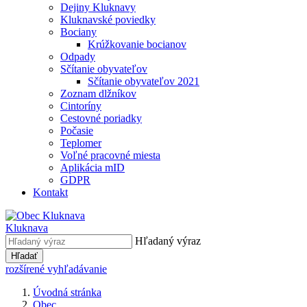
Dejiny Kluknavy
Kluknavské poviedky
Bociany
Krúžkovanie bocianov
Odpady
Sčítanie obyvateľov
Sčítanie obyvateľov 2021
Zoznam dlžníkov
Cintoríny
Cestovné poriadky
Počasie
Teplomer
Voľné pracovné miesta
Aplikácia mID
GDPR
Kontakt
Kluknava
Hľadaný výraz
Hľadať
rozšírené vyhľadávanie
Úvodná stránka
Obec