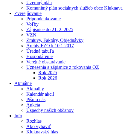
Územný plán
Komunitný plán sociálnych služieb obce Kluknava
Zverejňovanie
Pripomienkovanie
Voľby
Zápisnice do 21. 2. 2025
VZN
Zmluvy, Faktúry, Objednávky
Archiv FZO k 10.1.2017
Úradná tabuľa
Hospodárenie
Verejné obstarávanie
Uznesenia a zápisnice z rokovania OZ
Rok 2025
Rok 2026
Aktuálne
Aktuality
Kalendár akcií
Píšu o nás
Anketa
Úspechy našich občanov
Info
Rozhlas
Ako vybaviť
Kluknavský hlas