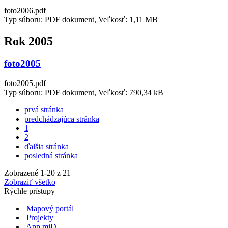
foto2006.pdf
Typ súboru: PDF dokument, Veľkosť: 1,11 MB
Rok 2005
foto2005
foto2005.pdf
Typ súboru: PDF dokument, Veľkosť: 790,34 kB
prvá stránka
predchádzajúca stránka
1
2
ďalšia stránka
posledná stránka
Zobrazené
1
-
20
z 21
Zobraziť všetko
Rýchle prístupy
Mapový portál
Projekty
App miD