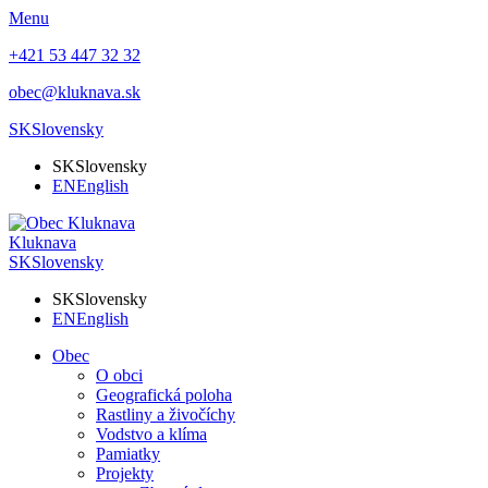
Menu
+421 53 447 32 32
obec@kluknava.sk
SK
Slovensky
SK
Slovensky
EN
English
Kluknava
SK
Slovensky
SK
Slovensky
EN
English
Obec
O obci
Geografická poloha
Rastliny a živočíchy
Vodstvo a klíma
Pamiatky
Projekty