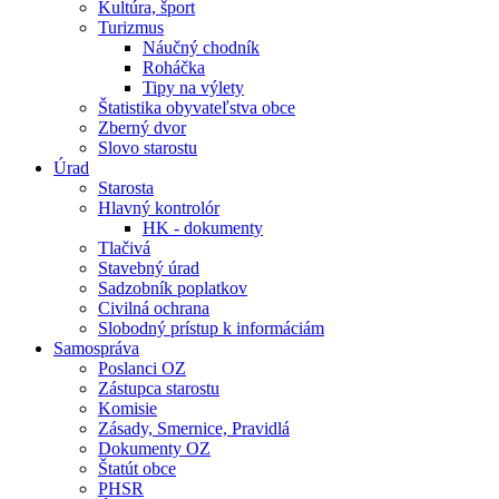
Kultúra, šport
Turizmus
Náučný chodník
Roháčka
Tipy na výlety
Štatistika obyvateľstva obce
Zberný dvor
Slovo starostu
Úrad
Starosta
Hlavný kontrolór
HK - dokumenty
Tlačivá
Stavebný úrad
Sadzobník poplatkov
Civilná ochrana
Slobodný prístup k informáciám
Samospráva
Poslanci OZ
Zástupca starostu
Komisie
Zásady, Smernice, Pravidlá
Dokumenty OZ
Štatút obce
PHSR