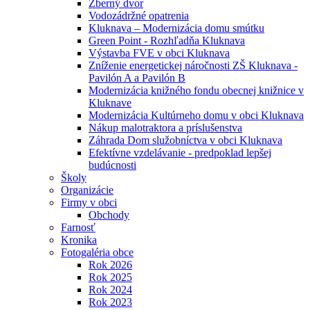
Zberný dvor
Vodozádržné opatrenia
Kluknava – Modernizácia domu smútku
Green Point - Rozhľadňa Kluknava
Výstavba FVE v obci Kluknava
Zníženie energetickej náročnosti ZŠ Kluknava -
Pavilón A a Pavilón B
Modernizácia knižného fondu obecnej knižnice v
Kluknave
Modernizácia Kultúrneho domu v obci Kluknava
Nákup malotraktora a príslušenstva
Záhrada Dom služobníctva v obci Kluknava
Efektívne vzdelávanie - predpoklad lepšej
budúcnosti
Školy
Organizácie
Firmy v obci
Obchody
Farnosť
Kronika
Fotogaléria obce
Rok 2026
Rok 2025
Rok 2024
Rok 2023