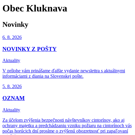
Obec Kluknava
Novinky
6. 8.
2026
NOVINKY Z POŠTY
Aktuality
V prílohe vám prinášame ďalšie vydanie newslettra s aktuálnymi
informáciami z diania na Slovenskej pošte.
5. 8.
2026
OZNAM
Aktuality
Za účelom zvýšenia bezpečnosti návštevníkov cintorínov, ako aj
ochrany majetku a predchádzaniu vzniku požiaru na cintorínoch vás
počas horúcich dní prosíme o zvýšenú obozretnosť pri zapaľovaní