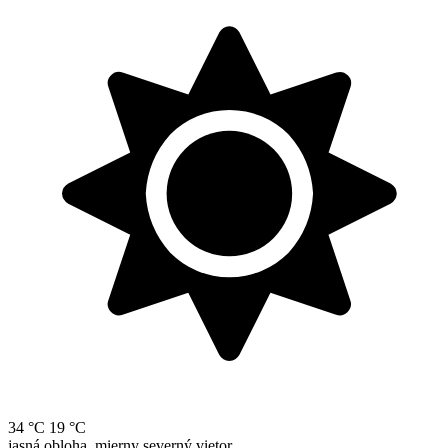
34 °C
19 °C
jasná obloha, mierny severný vietor