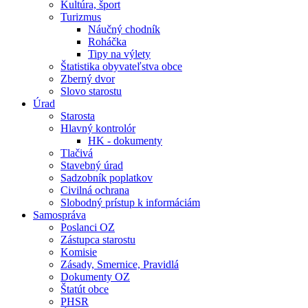
Kultúra, šport
Turizmus
Náučný chodník
Roháčka
Tipy na výlety
Štatistika obyvateľstva obce
Zberný dvor
Slovo starostu
Úrad
Starosta
Hlavný kontrolór
HK - dokumenty
Tlačivá
Stavebný úrad
Sadzobník poplatkov
Civilná ochrana
Slobodný prístup k informáciám
Samospráva
Poslanci OZ
Zástupca starostu
Komisie
Zásady, Smernice, Pravidlá
Dokumenty OZ
Štatút obce
PHSR