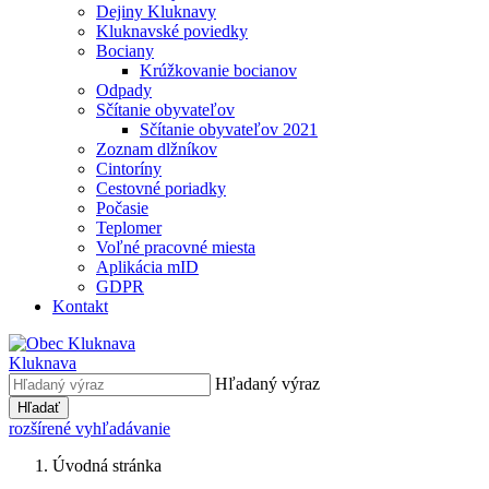
Dejiny Kluknavy
Kluknavské poviedky
Bociany
Krúžkovanie bocianov
Odpady
Sčítanie obyvateľov
Sčítanie obyvateľov 2021
Zoznam dlžníkov
Cintoríny
Cestovné poriadky
Počasie
Teplomer
Voľné pracovné miesta
Aplikácia mID
GDPR
Kontakt
Kluknava
Hľadaný výraz
Hľadať
rozšírené vyhľadávanie
Úvodná stránka