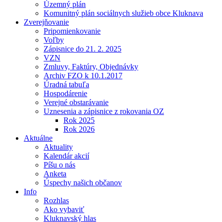
Územný plán
Komunitný plán sociálnych služieb obce Kluknava
Zverejňovanie
Pripomienkovanie
Voľby
Zápisnice do 21. 2. 2025
VZN
Zmluvy, Faktúry, Objednávky
Archiv FZO k 10.1.2017
Úradná tabuľa
Hospodárenie
Verejné obstarávanie
Uznesenia a zápisnice z rokovania OZ
Rok 2025
Rok 2026
Aktuálne
Aktuality
Kalendár akcií
Píšu o nás
Anketa
Úspechy našich občanov
Info
Rozhlas
Ako vybaviť
Kluknavský hlas