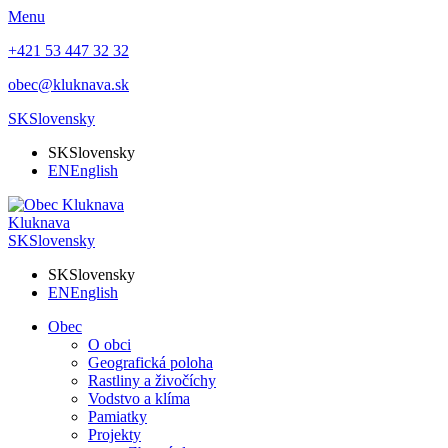
Menu
+421 53 447 32 32
obec@kluknava.sk
SK
Slovensky
SK
Slovensky
EN
English
Kluknava
SK
Slovensky
SK
Slovensky
EN
English
Obec
O obci
Geografická poloha
Rastliny a živočíchy
Vodstvo a klíma
Pamiatky
Projekty