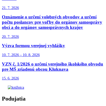
21. 7.
2026
Oznámenie o určení volebných obvodov a určení
počtu poslancov pre voľby do orgánov samosprávy
obcí a do orgánov samosprávnych krajov
20. 7.
2026
Výzva formou verejnej vyhlášky
10. 7.
2026
–
10. 8.
2026
VZN č. 1/2026 o určení verejného školského obvodu
pre MŠ zriadenú obcou Kluknava
15. 6.
2026
Podujatia