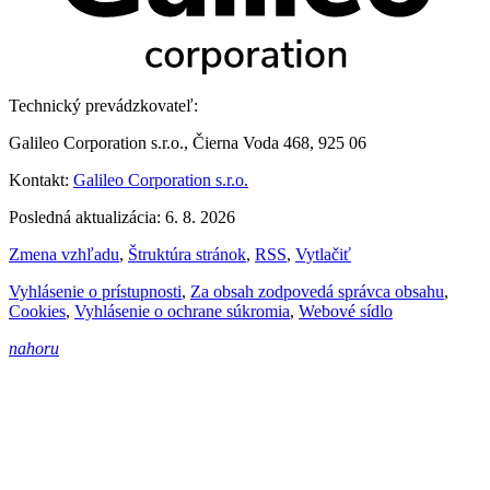
Technický prevádzkovateľ:
Galileo Corporation s.r.o., Čierna Voda 468, 925 06
Kontakt:
Galileo Corporation s.r.o.
Posledná aktualizácia: 6. 8. 2026
Zmena vzhľadu
,
Štruktúra stránok
,
RSS
,
Vytlačiť
Vyhlásenie o prístupnosti
,
Za obsah zodpovedá správca obsahu
,
Cookies
,
Vyhlásenie o ochrane súkromia
,
Webové sídlo
nahoru