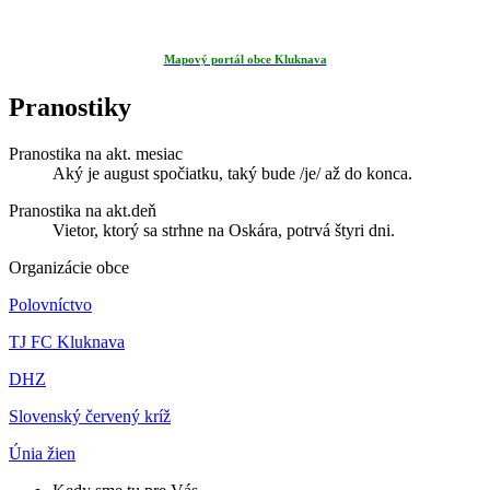
Mapový portál obce Kluknava
Pranostiky
Pranostika na akt. mesiac
Aký je august spočiatku, taký bude /je/ až do konca.
Pranostika na akt.deň
Vietor, ktorý sa strhne na Oskára, potrvá štyri dni.
Organizácie obce
Polovníctvo
TJ FC Kluknava
DHZ
Slovenský červený kríž
Únia žien