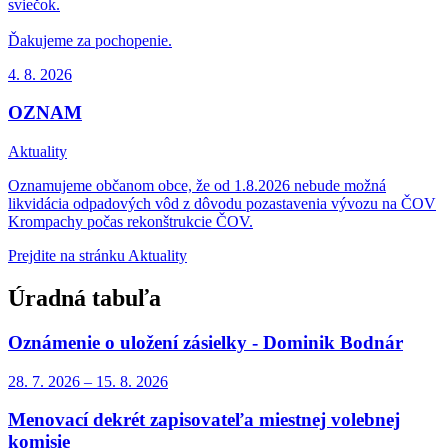
sviečok.
Ďakujeme za pochopenie.
4. 8.
2026
OZNAM
Aktuality
Oznamujeme občanom obce, že od 1.8.2026 nebude možná
likvidácia odpadových vôd z dôvodu pozastavenia vývozu na ČOV
Krompachy počas rekonštrukcie ČOV.
Prejdite na stránku Aktuality
Úradná tabuľa
Oznámenie o uložení zásielky - Dominik Bodnár
28. 7.
2026
–
15. 8.
2026
Menovací dekrét zapisovateľa miestnej volebnej
komisie