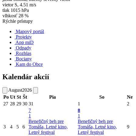
vietor
S
,
4.51 m/s
tlak
1015 hPa
vlhkosť
28 %
Rýchle prístupy
Mapový portál
Projekty
App miD
Odpady
Rozhlas
Bociany
Kam do Obce
Kalendár akcií
August
2026
Po
Ut
St
Št
Pia
So
Ne
27
28
29
30
31
1
2
7
8
1
1
Benefičný beh pre
Benefičný beh pre
3
4
5
6
Tomáša, Letné kino,
Tomáša, Letné kino,
9
Letný festival
Letný festival