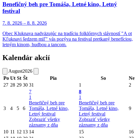
Benefičný beh pre Tomáša, Letné kino, Letný
festival
7. 8.
2026
–
8. 8.
2026
Obec Kluknava nadväzujúc na tradíciu folklórnych slávností "A ot
Kľuknavi šedzem miľ" vás pozýva na festival pretkaný benefíciou,
letným kinom, hudbou a tancom.
Kalendár akcií
August
2026
Po
Ut
St
Št
Pia
So
Ne
27
28
29
30
31
1
2
7
8
1
1
Benefičný beh pre
Benefičný beh pre
3
4
5
6
Tomáša, Letné kino,
Tomáša, Letné kino,
9
Letný festival
Letný festival
Zobraziť všetky
Zobraziť všetky
záznamy z dňa
záznamy z dňa
10
11
12
13
14
15
16