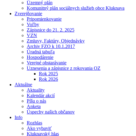
Územný plán
Komunitný plán sociálnych služieb obce Kluknava
Zverejňovanie
Pripomienkovanie
Voľby
Zápisnice do 21. 2. 2025
VZN
Zmluvy, Faktúry, Objednávky
Archiv FZO k 10.1.2017
Úradná tabuľa
Hospodárenie
Verejné obstarávanie
Uznesenia a zápisnice z rokovania OZ
Rok 2025
Rok 2026
Aktuálne
Aktuality
Kalendár akcií
Píšu o nás
Anketa
Úspechy našich občanov
Info
Rozhlas
Ako vybaviť
Kluknavský hlas