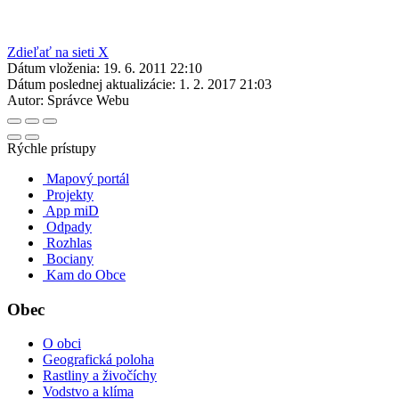
Zdieľať na sieti X
Dátum vloženia:
19. 6. 2011 22:10
Dátum poslednej aktualizácie:
1. 2. 2017 21:03
Autor:
Správce Webu
Rýchle prístupy
Mapový portál
Projekty
App miD
Odpady
Rozhlas
Bociany
Kam do Obce
Obec
O obci
Geografická poloha
Rastliny a živočíchy
Vodstvo a klíma