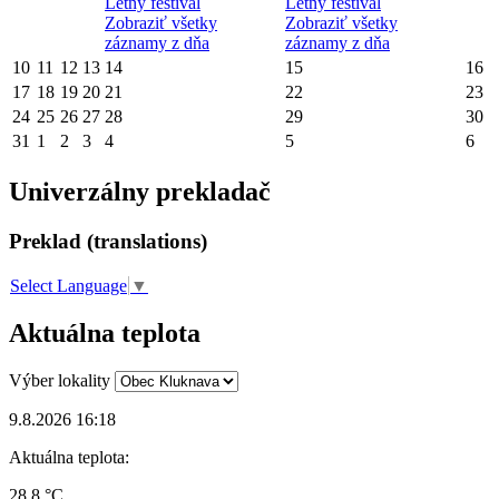
Letný festival
Letný festival
Zobraziť všetky
Zobraziť všetky
záznamy z dňa
záznamy z dňa
10
11
12
13
14
15
16
17
18
19
20
21
22
23
24
25
26
27
28
29
30
31
1
2
3
4
5
6
Univerzálny prekladač
Preklad (translations)
Select Language
▼
Aktuálna teplota
Výber lokality
9.8.2026 16:18
Aktuálna teplota:
28.8 °C