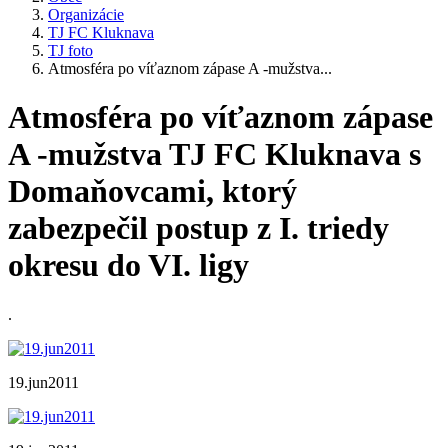
Organizácie
TJ FC Kluknava
TJ foto
Atmosféra po víťaznom zápase A -mužstva...
Atmosféra po víťaznom zápase
A -mužstva TJ FC Kluknava s
Domaňovcami, ktorý
zabezpečil postup z I. triedy
okresu do VI. ligy
.
19.jun2011