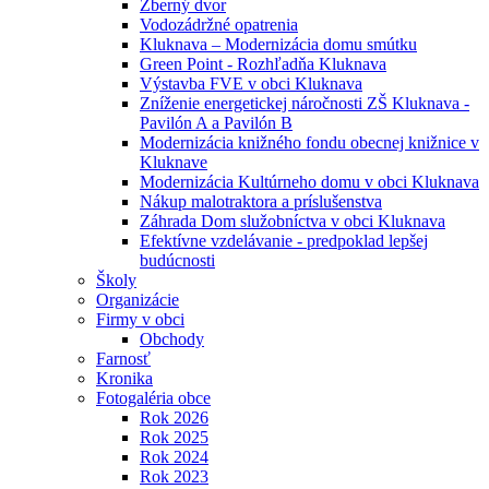
Zberný dvor
Vodozádržné opatrenia
Kluknava – Modernizácia domu smútku
Green Point - Rozhľadňa Kluknava
Výstavba FVE v obci Kluknava
Zníženie energetickej náročnosti ZŠ Kluknava -
Pavilón A a Pavilón B
Modernizácia knižného fondu obecnej knižnice v
Kluknave
Modernizácia Kultúrneho domu v obci Kluknava
Nákup malotraktora a príslušenstva
Záhrada Dom služobníctva v obci Kluknava
Efektívne vzdelávanie - predpoklad lepšej
budúcnosti
Školy
Organizácie
Firmy v obci
Obchody
Farnosť
Kronika
Fotogaléria obce
Rok 2026
Rok 2025
Rok 2024
Rok 2023