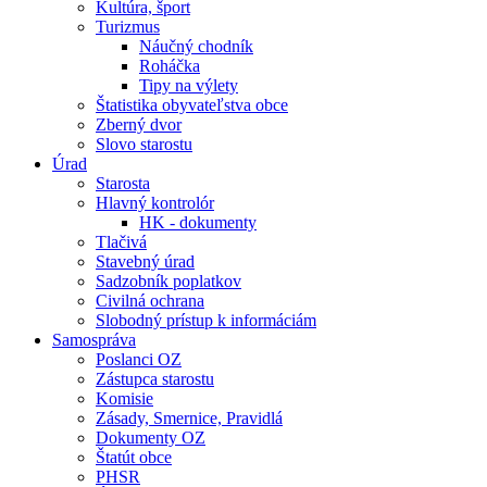
Kultúra, šport
Turizmus
Náučný chodník
Roháčka
Tipy na výlety
Štatistika obyvateľstva obce
Zberný dvor
Slovo starostu
Úrad
Starosta
Hlavný kontrolór
HK - dokumenty
Tlačivá
Stavebný úrad
Sadzobník poplatkov
Civilná ochrana
Slobodný prístup k informáciám
Samospráva
Poslanci OZ
Zástupca starostu
Komisie
Zásady, Smernice, Pravidlá
Dokumenty OZ
Štatút obce
PHSR