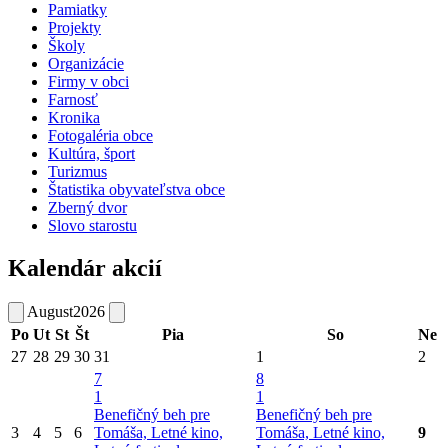
Pamiatky
Projekty
Školy
Organizácie
Firmy v obci
Farnosť
Kronika
Fotogaléria obce
Kultúra, šport
Turizmus
Štatistika obyvateľstva obce
Zberný dvor
Slovo starostu
Kalendár akcií
August
2026
Po
Ut
St
Št
Pia
So
Ne
27
28
29
30
31
1
2
7
8
1
1
Benefičný beh pre
Benefičný beh pre
3
4
5
6
Tomáša, Letné kino,
Tomáša, Letné kino,
9