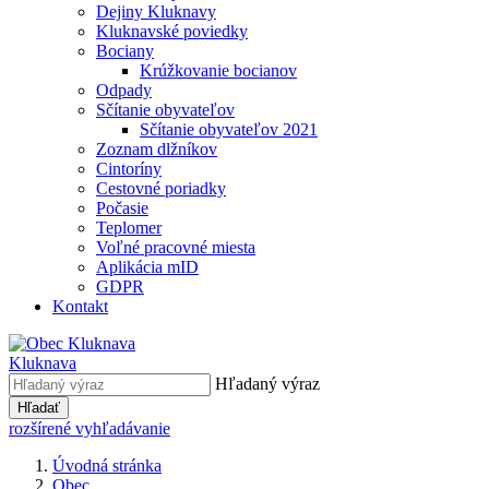
Dejiny Kluknavy
Kluknavské poviedky
Bociany
Krúžkovanie bocianov
Odpady
Sčítanie obyvateľov
Sčítanie obyvateľov 2021
Zoznam dlžníkov
Cintoríny
Cestovné poriadky
Počasie
Teplomer
Voľné pracovné miesta
Aplikácia mID
GDPR
Kontakt
Kluknava
Hľadaný výraz
Hľadať
rozšírené vyhľadávanie
Úvodná stránka
Obec