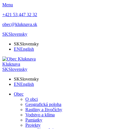
Menu
+421 53 447 32 32
obec@kluknava.sk
SK
Slovensky
SK
Slovensky
EN
English
Kluknava
SK
Slovensky
SK
Slovensky
EN
English
Obec
O obci
Geografická poloha
Rastliny a živočíchy
Vodstvo a klíma
Pamiatky
Projekty