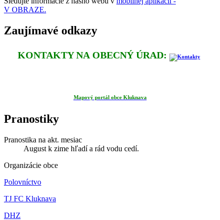
Sledujte informácie z nášho webu v
mobilnej aplikácii -
V OBRAZE.
Zaujímavé odkazy
KONTAKTY NA OBECNÝ ÚRAD:
Mapový portál obce Kluknava
Pranostiky
Pranostika na akt. mesiac
August k zime hľadí a rád vodu cedí.
Organizácie obce
Polovníctvo
TJ FC Kluknava
DHZ