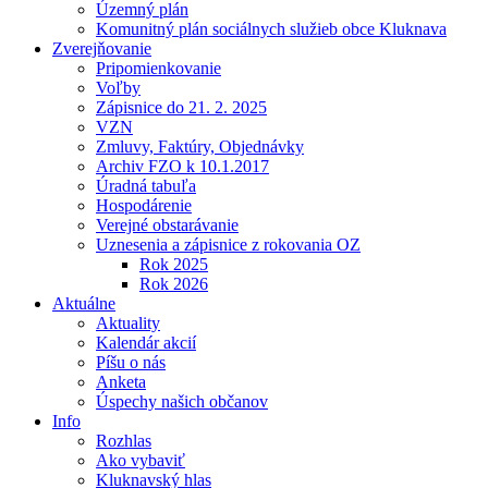
Územný plán
Komunitný plán sociálnych služieb obce Kluknava
Zverejňovanie
Pripomienkovanie
Voľby
Zápisnice do 21. 2. 2025
VZN
Zmluvy, Faktúry, Objednávky
Archiv FZO k 10.1.2017
Úradná tabuľa
Hospodárenie
Verejné obstarávanie
Uznesenia a zápisnice z rokovania OZ
Rok 2025
Rok 2026
Aktuálne
Aktuality
Kalendár akcií
Píšu o nás
Anketa
Úspechy našich občanov
Info
Rozhlas
Ako vybaviť
Kluknavský hlas