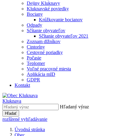
Dejiny Kluknavy
Kluknavské poviedky
Bociany
Krúžkovanie bocianov
Odpady
Sčítanie obyvateľov
Sčítanie obyvateľov 2021
Zoznam dlžníkov
Cintoríny
Cestovné poriadky
Počasie
Teplomer
Voľné pracovné miesta
Aplikácia mID
GDPR
Kontakt
Kluknava
Hľadaný výraz
Hľadať
rozšírené vyhľadávanie
Úvodná stránka
Obec