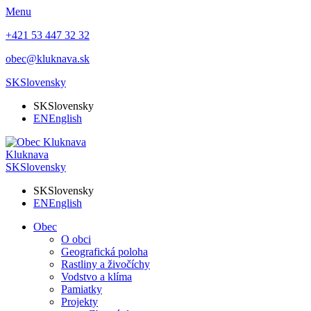
Menu
+421 53 447 32 32
obec@kluknava.sk
SK
Slovensky
SK
Slovensky
EN
English
Kluknava
SK
Slovensky
SK
Slovensky
EN
English
Obec
O obci
Geografická poloha
Rastliny a živočíchy
Vodstvo a klíma
Pamiatky
Projekty