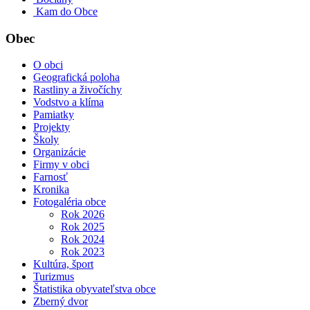
Kam do Obce
Obec
O obci
Geografická poloha
Rastliny a živočíchy
Vodstvo a klíma
Pamiatky
Projekty
Školy
Organizácie
Firmy v obci
Farnosť
Kronika
Fotogaléria obce
Rok 2026
Rok 2025
Rok 2024
Rok 2023
Kultúra, šport
Turizmus
Štatistika obyvateľstva obce
Zberný dvor