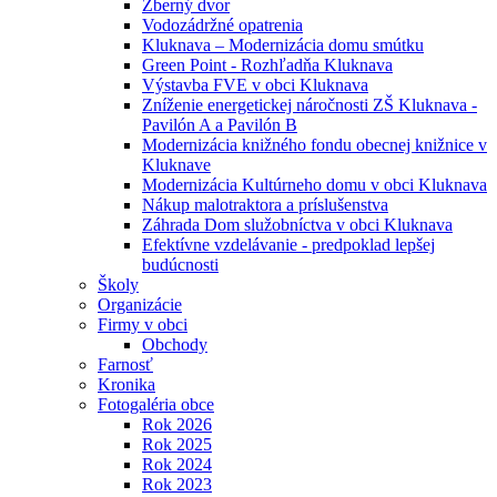
Zberný dvor
Vodozádržné opatrenia
Kluknava – Modernizácia domu smútku
Green Point - Rozhľadňa Kluknava
Výstavba FVE v obci Kluknava
Zníženie energetickej náročnosti ZŠ Kluknava -
Pavilón A a Pavilón B
Modernizácia knižného fondu obecnej knižnice v
Kluknave
Modernizácia Kultúrneho domu v obci Kluknava
Nákup malotraktora a príslušenstva
Záhrada Dom služobníctva v obci Kluknava
Efektívne vzdelávanie - predpoklad lepšej
budúcnosti
Školy
Organizácie
Firmy v obci
Obchody
Farnosť
Kronika
Fotogaléria obce
Rok 2026
Rok 2025
Rok 2024
Rok 2023