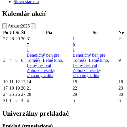
Slovo starostu
Kalendár akcií
August
2026
Po
Ut
St
Št
Pia
So
Ne
27
28
29
30
31
1
2
7
8
1
1
Benefičný beh pre
Benefičný beh pre
3
4
5
6
Tomáša, Letné kino,
Tomáša, Letné kino,
9
Letný festival
Letný festival
Zobraziť všetky
Zobraziť všetky
záznamy z dňa
záznamy z dňa
10
11
12
13
14
15
16
17
18
19
20
21
22
23
24
25
26
27
28
29
30
31
1
2
3
4
5
6
Univerzálny prekladač
Preklad (translations)