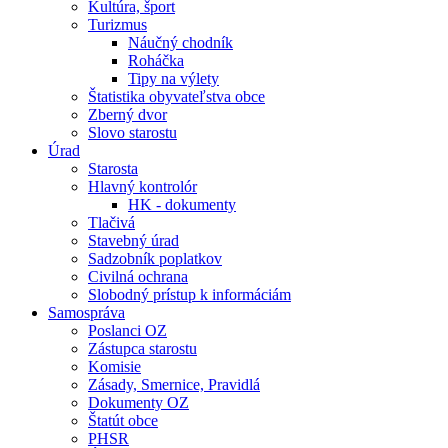
Kultúra, šport
Turizmus
Náučný chodník
Roháčka
Tipy na výlety
Štatistika obyvateľstva obce
Zberný dvor
Slovo starostu
Úrad
Starosta
Hlavný kontrolór
HK - dokumenty
Tlačivá
Stavebný úrad
Sadzobník poplatkov
Civilná ochrana
Slobodný prístup k informáciám
Samospráva
Poslanci OZ
Zástupca starostu
Komisie
Zásady, Smernice, Pravidlá
Dokumenty OZ
Štatút obce
PHSR