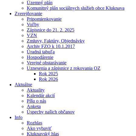
Územný plán
Komunitný plán sociálnych služieb obce Kluknava
Zverejňovanie
Pripomienkovanie
Voľby
Zápisnice do 21. 2. 2025
VZN
Zmluvy, Faktúry, Objednávky
Archiv FZO k 10.1.2017
Úradná tabuľa
Hospodárenie
Verejné obstarávanie
Uznesenia a zápisnice z rokovania OZ
Rok 2025
Rok 2026
Aktuálne
Aktuality
Kalendár akcií
Píšu o nás
Anketa
Úspechy našich občanov
Info
Rozhlas
Ako vybaviť
Kluknavský hlas