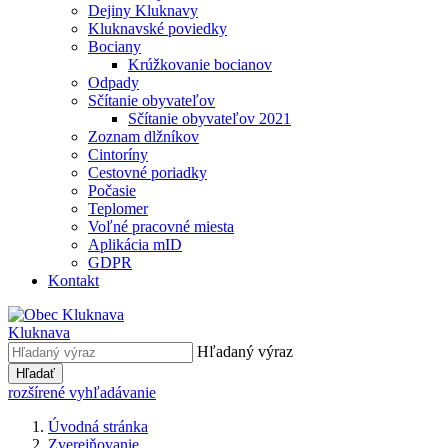
Dejiny Kluknavy
Kluknavské poviedky
Bociany
Krúžkovanie bocianov
Odpady
Sčítanie obyvateľov
Sčítanie obyvateľov 2021
Zoznam dlžníkov
Cintoríny
Cestovné poriadky
Počasie
Teplomer
Voľné pracovné miesta
Aplikácia mID
GDPR
Kontakt
Kluknava
Hľadaný výraz
Hľadať
rozšírené vyhľadávanie
Úvodná stránka
Zverejňovanie