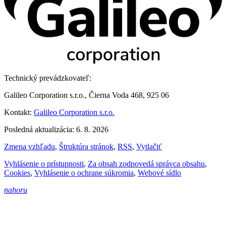
Technický prevádzkovateľ:
Galileo Corporation s.r.o., Čierna Voda 468, 925 06
Kontakt:
Galileo Corporation s.r.o.
Posledná aktualizácia: 6. 8. 2026
Zmena vzhľadu
,
Štruktúra stránok
,
RSS
,
Vytlačiť
Vyhlásenie o prístupnosti
,
Za obsah zodpovedá správca obsahu
,
Cookies
,
Vyhlásenie o ochrane súkromia
,
Webové sídlo
nahoru