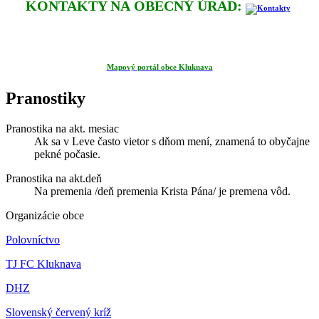
KONTAKTY NA OBECNÝ ÚRAD:
Mapový portál obce Kluknava
Pranostiky
Pranostika na akt. mesiac
Ak sa v Leve často vietor s dňom mení, znamená to obyčajne
pekné počasie.
Pranostika na akt.deň
Na premenia /deň premenia Krista Pána/ je premena vôd.
Organizácie obce
Polovníctvo
TJ FC Kluknava
DHZ
Slovenský červený kríž