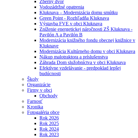
Zberný dvor
Vodozádržné opatrenia
Kluknava – Modernizácia domu smútku
Green Point - Rozhľadňa Kluknava
Výstavba FVE v obci Kluknava
Zníženie energetickej náročnosti ZŠ Kluknava -
Pavilón A a Pavilón B
Modernizácia knižného fondu obecnej knižnice v
Kluknave
Modernizácia Kultúrneho domu v obci Kluknava
Nákup malotraktora a príslušenstva
Záhrada Dom služobníctva v obci Kluknava
Efektívne vzdelávanie - predpoklad lepšej
budúcnosti
Školy
Organizácie
Firmy v obci
Obchody
Farnosť
Kronika
Fotogaléria obce
Rok 2026
Rok 2025
Rok 2024
Rok 2023