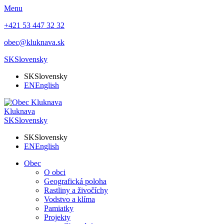
Menu
+421 53 447 32 32
obec@kluknava.sk
SK
Slovensky
SK
Slovensky
EN
English
Kluknava
SK
Slovensky
SK
Slovensky
EN
English
Obec
O obci
Geografická poloha
Rastliny a živočíchy
Vodstvo a klíma
Pamiatky
Projekty