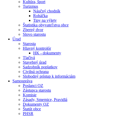
Kultúra, šport
Turizmus
Náučný chodník
Roháčka
Tipy na výlety
Štatistika obyvateľstva obce
Zberný dvor
Slovo starostu
Úrad
Starosta
Hlavný kontrolór
HK - dokumenty
Tlačivá
Stavebný úrad
Sadzobník poplatkov
Civilná ochrana
Slobodný prístup k informáciám
Samospráva
Poslanci OZ
Zástupca starostu
Komisie
Zásady, Smernice, Pravidlá
Dokumenty OZ
Štatút obce
PHSR