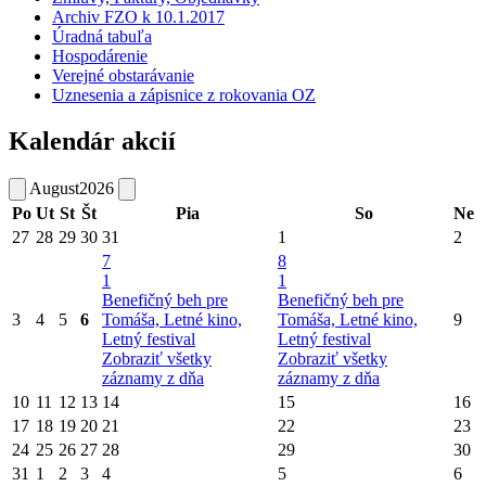
Archiv FZO k 10.1.2017
Úradná tabuľa
Hospodárenie
Verejné obstarávanie
Uznesenia a zápisnice z rokovania OZ
Kalendár akcií
August
2026
Po
Ut
St
Št
Pia
So
Ne
27
28
29
30
31
1
2
7
8
1
1
Benefičný beh pre
Benefičný beh pre
3
4
5
6
Tomáša, Letné kino,
Tomáša, Letné kino,
9
Letný festival
Letný festival
Zobraziť všetky
Zobraziť všetky
záznamy z dňa
záznamy z dňa
10
11
12
13
14
15
16
17
18
19
20
21
22
23
24
25
26
27
28
29
30
31
1
2
3
4
5
6