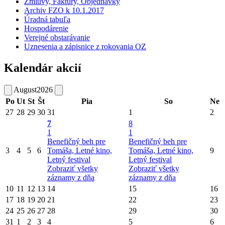
Zmluvy, Faktúry, Objednávky
Archiv FZO k 10.1.2017
Úradná tabuľa
Hospodárenie
Verejné obstarávanie
Uznesenia a zápisnice z rokovania OZ
Kalendár akcií
August
2026
Po
Ut
St
Št
Pia
So
Ne
27
28
29
30
31
1
2
7
8
1
1
Benefičný beh pre
Benefičný beh pre
3
4
5
6
Tomáša, Letné kino,
Tomáša, Letné kino,
9
Letný festival
Letný festival
Zobraziť všetky
Zobraziť všetky
záznamy z dňa
záznamy z dňa
10
11
12
13
14
15
16
17
18
19
20
21
22
23
24
25
26
27
28
29
30
31
1
2
3
4
5
6