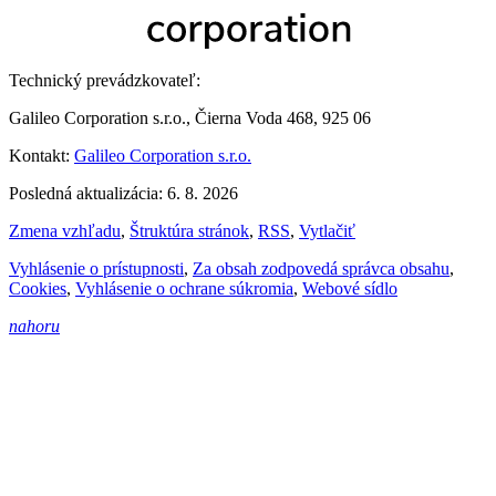
Technický prevádzkovateľ:
Galileo Corporation s.r.o., Čierna Voda 468, 925 06
Kontakt:
Galileo Corporation s.r.o.
Posledná aktualizácia: 6. 8. 2026
Zmena vzhľadu
,
Štruktúra stránok
,
RSS
,
Vytlačiť
Vyhlásenie o prístupnosti
,
Za obsah zodpovedá správca obsahu
,
Cookies
,
Vyhlásenie o ochrane súkromia
,
Webové sídlo
nahoru