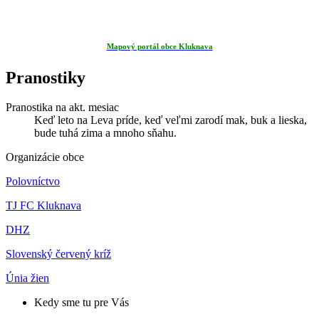
Mapový portál obce Kluknava
Pranostiky
Pranostika na akt. mesiac
Keď leto na Leva príde, keď veľmi zarodí mak, buk a lieska,
bude tuhá zima a mnoho sňahu.
Organizácie obce
Polovníctvo
TJ FC Kluknava
DHZ
Slovenský červený kríž
Únia žien
Kedy sme tu pre Vás