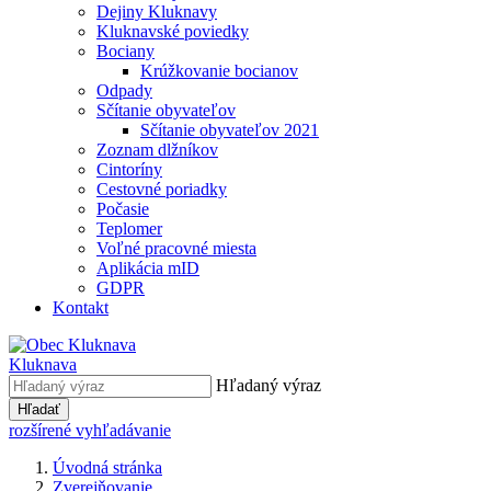
Dejiny Kluknavy
Kluknavské poviedky
Bociany
Krúžkovanie bocianov
Odpady
Sčítanie obyvateľov
Sčítanie obyvateľov 2021
Zoznam dlžníkov
Cintoríny
Cestovné poriadky
Počasie
Teplomer
Voľné pracovné miesta
Aplikácia mID
GDPR
Kontakt
Kluknava
Hľadaný výraz
Hľadať
rozšírené vyhľadávanie
Úvodná stránka
Zverejňovanie