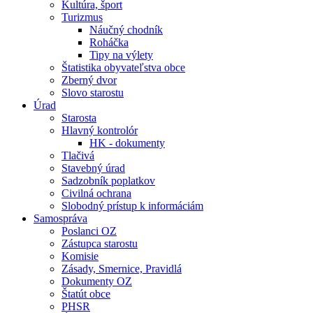
Kultúra, šport
Turizmus
Náučný chodník
Roháčka
Tipy na výlety
Štatistika obyvateľstva obce
Zberný dvor
Slovo starostu
Úrad
Starosta
Hlavný kontrolór
HK - dokumenty
Tlačivá
Stavebný úrad
Sadzobník poplatkov
Civilná ochrana
Slobodný prístup k informáciám
Samospráva
Poslanci OZ
Zástupca starostu
Komisie
Zásady, Smernice, Pravidlá
Dokumenty OZ
Štatút obce
PHSR