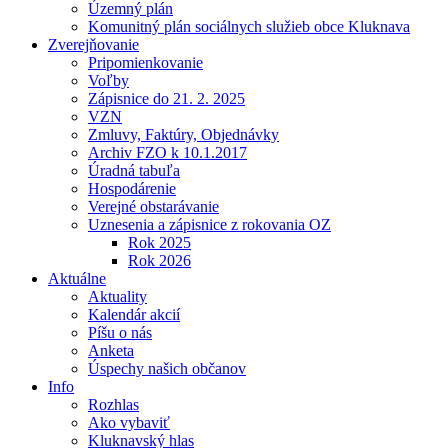
Územný plán
Komunitný plán sociálnych služieb obce Kluknava
Zverejňovanie
Pripomienkovanie
Voľby
Zápisnice do 21. 2. 2025
VZN
Zmluvy, Faktúry, Objednávky
Archiv FZO k 10.1.2017
Úradná tabuľa
Hospodárenie
Verejné obstarávanie
Uznesenia a zápisnice z rokovania OZ
Rok 2025
Rok 2026
Aktuálne
Aktuality
Kalendár akcií
Píšu o nás
Anketa
Úspechy našich občanov
Info
Rozhlas
Ako vybaviť
Kluknavský hlas