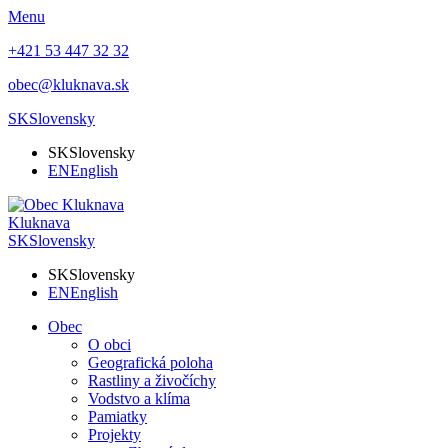
Menu
+421 53 447 32 32
obec@kluknava.sk
SK
Slovensky
SK
Slovensky
EN
English
Kluknava
SK
Slovensky
SK
Slovensky
EN
English
Obec
O obci
Geografická poloha
Rastliny a živočíchy
Vodstvo a klíma
Pamiatky
Projekty