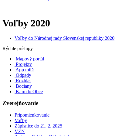
Voľby 2020
Voľby do Národnej rady Slovenskej republiky 2020
Rýchle prístupy
Mapový portál
Projekty
App miD
Odpady
Rozhlas
Bociany
Kam do Obce
Zverejňovanie
Pripomienkovanie
Voľby
Zápisnice do 21. 2. 2025
VZN