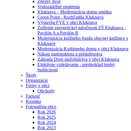
Zberný dvor
Vodozádržné opatrenia
Kluknava – Modernizácia domu smútku
Green Point - Rozhľadňa Kluknava
Výstavba FVE v obci Kluknava
Zníženie energetickej náročnosti ZŠ Kluknava -
Pavilón A a Pavilón B
Modernizácia knižného fondu obecnej knižnice v
Kluknave
Modernizácia Kultúrneho domu v obci Kluknava
Nákup malotraktora a príslušenstva
Záhrada Dom služobníctva v obci Kluknava
Efektívne vzdelávanie - predpoklad lepšej
budúcnosti
Školy
Organizácie
Firmy v obci
Obchody
Farnosť
Kronika
Fotogaléria obce
Rok 2026
Rok 2025
Rok 2024
Rok 2023