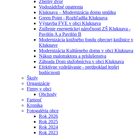
Zberný dvor
Vodozádržné opatrenia
Kluknava – Modernizácia domu smútku
Green Point - Rozhľadňa Kluknava
Výstavba FVE v obci Kluknava
Zníženie energetickej náročnosti ZŠ Kluknava -
Pavilón A a Pavilón B
Modernizácia knižného fondu obecnej knižnice v
Kluknave
Modernizácia Kultúrneho domu v obci Kluknava
Nákup malotraktora a príslušenstva
Záhrada Dom služobníctva v obci Kluknava
Efektívne vzdelávanie - predpoklad lepšej
budúcnosti
Školy
Organizácie
Firmy v obci
Obchody
Farnosť
Kronika
Fotogaléria obce
Rok 2026
Rok 2025
Rok 2024
Rok 2023