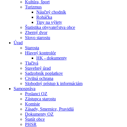
Kultúra, šport
Turizmus
Náučný chodník
Roháčka
Tipy na výlety
Štatistika obyvateľstva obce
Zberný dvor
Slovo starostu
Úrad
Starosta
Hlavný kontrolór
HK - dokumenty
Tlačivá
Stavebný úrad
Sadzobník poplatkov
Civilná ochrana
Slobodný prístup k informáciám
Samospráva
Poslanci OZ
Zástupca starostu
Komisie
Zásady, Smernice, Pravidlá
Dokumenty OZ
Štatút obce
PHSR