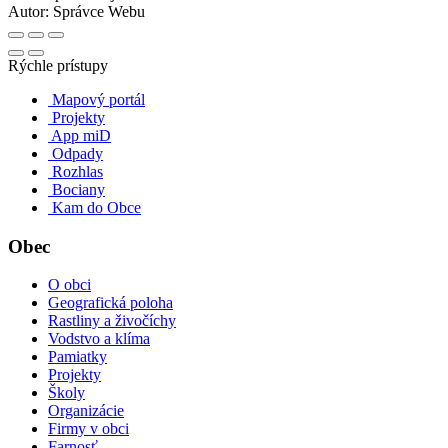
Autor:
Správce Webu
Rýchle prístupy
Mapový portál
Projekty
App miD
Odpady
Rozhlas
Bociany
Kam do Obce
Obec
O obci
Geografická poloha
Rastliny a živočíchy
Vodstvo a klíma
Pamiatky
Projekty
Školy
Organizácie
Firmy v obci
Farnosť