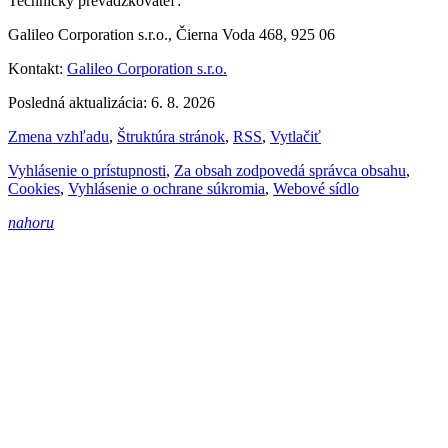
Technický prevádzkovateľ:
Galileo Corporation s.r.o., Čierna Voda 468, 925 06
Kontakt:
Galileo Corporation s.r.o.
Posledná aktualizácia: 6. 8. 2026
Zmena vzhľadu
,
Štruktúra stránok
,
RSS
,
Vytlačiť
Vyhlásenie o prístupnosti
,
Za obsah zodpovedá správca obsahu
,
Cookies
,
Vyhlásenie o ochrane súkromia
,
Webové sídlo
nahoru