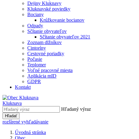
Dejiny Kluknavy
Kluknavské poviedky
Bociany
Krúžkovanie bocianov
Odpady
Sčítanie obyvateľov
Sčítanie obyvateľov 2021
Zoznam dlžníkov
Cintoríny
Cestovné poriadky
Počasie
Teplomer
Voľné pracovné miesta
Aplikácia mID
GDPR
Kontakt
Kluknava
Hľadaný výraz
Hľadať
rozšírené vyhľadávanie
Úvodná stránka
Obec