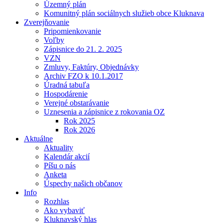
Územný plán
Komunitný plán sociálnych služieb obce Kluknava
Zverejňovanie
Pripomienkovanie
Voľby
Zápisnice do 21. 2. 2025
VZN
Zmluvy, Faktúry, Objednávky
Archiv FZO k 10.1.2017
Úradná tabuľa
Hospodárenie
Verejné obstarávanie
Uznesenia a zápisnice z rokovania OZ
Rok 2025
Rok 2026
Aktuálne
Aktuality
Kalendár akcií
Píšu o nás
Anketa
Úspechy našich občanov
Info
Rozhlas
Ako vybaviť
Kluknavský hlas