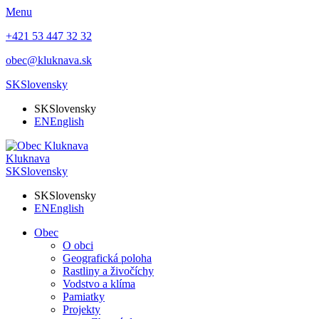
Menu
+421 53 447 32 32
obec@kluknava.sk
SK
Slovensky
SK
Slovensky
EN
English
Kluknava
SK
Slovensky
SK
Slovensky
EN
English
Obec
O obci
Geografická poloha
Rastliny a živočíchy
Vodstvo a klíma
Pamiatky
Projekty