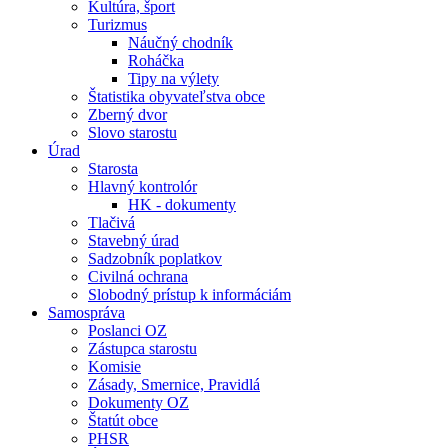
Kultúra, šport
Turizmus
Náučný chodník
Roháčka
Tipy na výlety
Štatistika obyvateľstva obce
Zberný dvor
Slovo starostu
Úrad
Starosta
Hlavný kontrolór
HK - dokumenty
Tlačivá
Stavebný úrad
Sadzobník poplatkov
Civilná ochrana
Slobodný prístup k informáciám
Samospráva
Poslanci OZ
Zástupca starostu
Komisie
Zásady, Smernice, Pravidlá
Dokumenty OZ
Štatút obce
PHSR