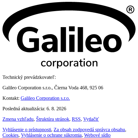
Technický prevádzkovateľ:
Galileo Corporation s.r.o., Čierna Voda 468, 925 06
Kontakt:
Galileo Corporation s.r.o.
Posledná aktualizácia: 6. 8. 2026
Zmena vzhľadu
,
Štruktúra stránok
,
RSS
,
Vytlačiť
Vyhlásenie o prístupnosti
,
Za obsah zodpovedá správca obsahu
,
Cookies
,
Vyhlásenie o ochrane súkromia
,
Webové sídlo