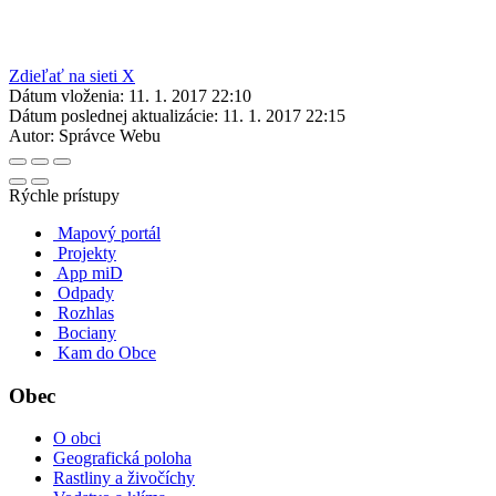
Zdieľať na sieti X
Dátum vloženia:
11. 1. 2017 22:10
Dátum poslednej aktualizácie:
11. 1. 2017 22:15
Autor:
Správce Webu
Rýchle prístupy
Mapový portál
Projekty
App miD
Odpady
Rozhlas
Bociany
Kam do Obce
Obec
O obci
Geografická poloha
Rastliny a živočíchy