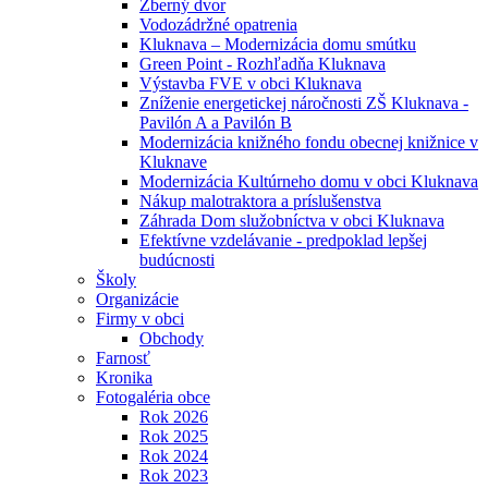
Zberný dvor
Vodozádržné opatrenia
Kluknava – Modernizácia domu smútku
Green Point - Rozhľadňa Kluknava
Výstavba FVE v obci Kluknava
Zníženie energetickej náročnosti ZŠ Kluknava -
Pavilón A a Pavilón B
Modernizácia knižného fondu obecnej knižnice v
Kluknave
Modernizácia Kultúrneho domu v obci Kluknava
Nákup malotraktora a príslušenstva
Záhrada Dom služobníctva v obci Kluknava
Efektívne vzdelávanie - predpoklad lepšej
budúcnosti
Školy
Organizácie
Firmy v obci
Obchody
Farnosť
Kronika
Fotogaléria obce
Rok 2026
Rok 2025
Rok 2024
Rok 2023