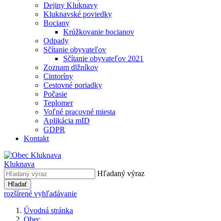
Dejiny Kluknavy
Kluknavské poviedky
Bociany
Krúžkovanie bocianov
Odpady
Sčítanie obyvateľov
Sčítanie obyvateľov 2021
Zoznam dlžníkov
Cintoríny
Cestovné poriadky
Počasie
Teplomer
Voľné pracovné miesta
Aplikácia mID
GDPR
Kontakt
Kluknava
Hľadaný výraz
Hľadať
rozšírené vyhľadávanie
Úvodná stránka
Obec