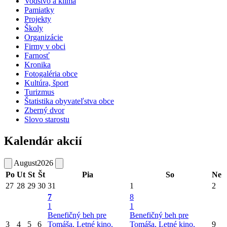
Vodstvo a klíma
Pamiatky
Projekty
Školy
Organizácie
Firmy v obci
Farnosť
Kronika
Fotogaléria obce
Kultúra, šport
Turizmus
Štatistika obyvateľstva obce
Zberný dvor
Slovo starostu
Kalendár akcií
August
2026
Po
Ut
St
Št
Pia
So
Ne
27
28
29
30
31
1
2
7
8
1
1
Benefičný beh pre
Benefičný beh pre
3
4
5
6
Tomáša, Letné kino,
Tomáša, Letné kino,
9