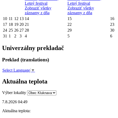
Letný festival
Letný festival
Zobraziť všetky
Zobraziť všetky
záznamy z dňa
záznamy z dňa
10
11
12
13
14
15
16
17
18
19
20
21
22
23
24
25
26
27
28
29
30
31
1
2
3
4
5
6
Univerzálny prekladač
Preklad (translations)
Select Language
▼
Aktuálna teplota
Výber lokality
7.8.2026 04:49
Aktuálna teplota: