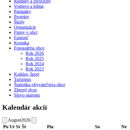
Rastliny a živočíchy
Vodstvo a klíma
Pamiatky
Projekty
Školy
Organizácie
Firmy v obci
Farnosť
Kronika
Fotogaléria obce
Rok 2026
Rok 2025
Rok 2024
Rok 2023
Kultúra, šport
Turizmus
Štatistika obyvateľstva obce
Zberný dvor
Slovo starostu
Kalendár akcií
August
2026
Po
Ut
St
Št
Pia
So
Ne