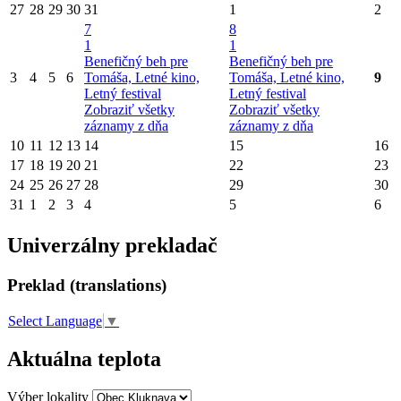
27
28
29
30
31
1
2
7
8
1
1
Benefičný beh pre
Benefičný beh pre
3
4
5
6
Tomáša, Letné kino,
Tomáša, Letné kino,
9
Letný festival
Letný festival
Zobraziť všetky
Zobraziť všetky
záznamy z dňa
záznamy z dňa
10
11
12
13
14
15
16
17
18
19
20
21
22
23
24
25
26
27
28
29
30
31
1
2
3
4
5
6
Univerzálny prekladač
Preklad (translations)
Select Language
▼
Aktuálna teplota
Výber lokality