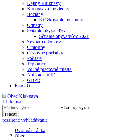
Dejiny Kluknavy
Kluknavské poviedky
Bociany
Krúžkovanie bocianov
Odpady
Sčítanie obyvateľov
Sčítanie obyvateľov 2021
Zoznam dlžníkov
Cintoríny
Cestovné poriadky
Počasie
Teplomer
Voľné pracovné miesta
Aplikácia mID
GDPR
Kontakt
Kluknava
Hľadaný výraz
Hľadať
rozšírené vyhľadávanie
Úvodná stránka
Obec