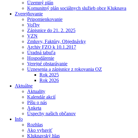
Územný plán
Komunitný plán sociálnych služieb obce Kluknava
Zverejňovanie
Pripomienkovanie
Voľby
Zápisnice do 21. 2. 2025
VZN
Zmluvy, Faktúry, Objednávky
Archiv FZO k 10.1.2017
Úradná tabuľa
Hospodárenie
Verejné obstarávanie
Uznesenia a zápisnice z rokovania OZ
Rok 2025
Rok 2026
Aktuálne
Aktuality
Kalendár akcií
Píšu o nás
Anketa
Úspechy našich občanov
Info
Rozhlas
Ako vybaviť
Kluknavský hlas