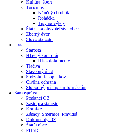
Kultúra, šport
Turizmus
Náučný chodník
Roháčka
Tipy na výlety
Štatistika obyvateľstva obce
Zberný dvor
Slovo starostu
Úrad
Starosta
Hlavný kontrolór
HK - dokumenty
Tlačivá
Stavebný úrad
Sadzobník poplatkov
Civilná ochrana
Slobodný prístup k informáciám
Samospráva
Poslanci OZ
Zástupca starostu
Komisie
Zásady, Smernice, Pravidlá
Dokumenty OZ
Štatút obce
PHSR