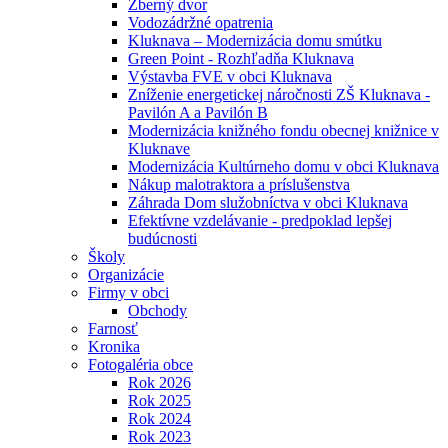
Zberný dvor
Vodozádržné opatrenia
Kluknava – Modernizácia domu smútku
Green Point - Rozhľadňa Kluknava
Výstavba FVE v obci Kluknava
Zníženie energetickej náročnosti ZŠ Kluknava -
Pavilón A a Pavilón B
Modernizácia knižného fondu obecnej knižnice v
Kluknave
Modernizácia Kultúrneho domu v obci Kluknava
Nákup malotraktora a príslušenstva
Záhrada Dom služobníctva v obci Kluknava
Efektívne vzdelávanie - predpoklad lepšej
budúcnosti
Školy
Organizácie
Firmy v obci
Obchody
Farnosť
Kronika
Fotogaléria obce
Rok 2026
Rok 2025
Rok 2024
Rok 2023