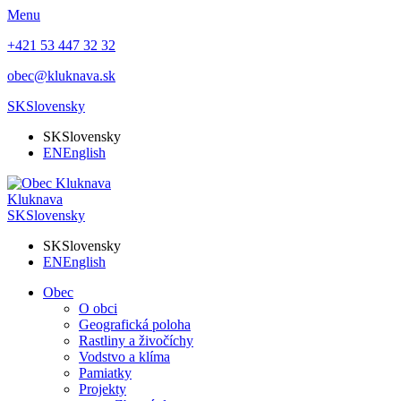
Menu
+421 53 447 32 32
obec@kluknava.sk
SK
Slovensky
SK
Slovensky
EN
English
Kluknava
SK
Slovensky
SK
Slovensky
EN
English
Obec
O obci
Geografická poloha
Rastliny a živočíchy
Vodstvo a klíma
Pamiatky
Projekty