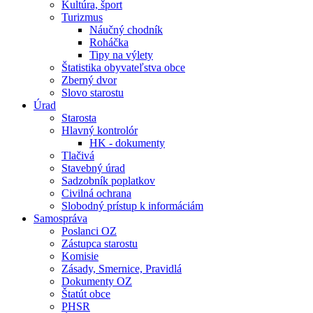
Kultúra, šport
Turizmus
Náučný chodník
Roháčka
Tipy na výlety
Štatistika obyvateľstva obce
Zberný dvor
Slovo starostu
Úrad
Starosta
Hlavný kontrolór
HK - dokumenty
Tlačivá
Stavebný úrad
Sadzobník poplatkov
Civilná ochrana
Slobodný prístup k informáciám
Samospráva
Poslanci OZ
Zástupca starostu
Komisie
Zásady, Smernice, Pravidlá
Dokumenty OZ
Štatút obce
PHSR