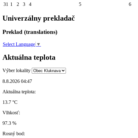
31
1
2
3
4
5
6
Univerzálny prekladač
Preklad (translations)
Select Language
▼
Aktuálna teplota
Výber lokality
8.8.2026 04:47
Aktuálna teplota:
13.7 °C
Vlhkosť:
97.3 %
Rosný bod: