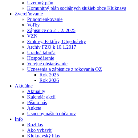
Územný plán
Komunitný plán sociálnych služieb obce Kluknava
Zverejňovanie
Pripomienkovanie
Voľby
Zápisnice do 21. 2. 2025
VZN
Zmluvy, Faktúry, Objednávky
Archiv FZO k 10.1.2017
Úradná tabuľa
Hospodárenie
Verejné obstarávanie
Uznesenia a zápisnice z rokovania OZ
Rok 2025
Rok 2026
Aktuálne
Aktuality
Kalendár akcií
Píšu o nás
Anketa
Úspechy našich občanov
Info
Rozhlas
Ako vybaviť
Kluknavský hlas