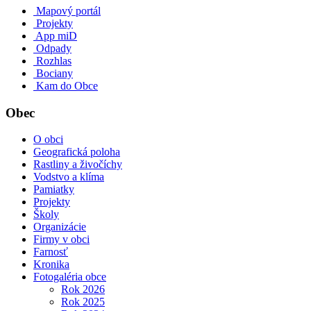
Mapový portál
Projekty
App miD
Odpady
Rozhlas
Bociany
Kam do Obce
Obec
O obci
Geografická poloha
Rastliny a živočíchy
Vodstvo a klíma
Pamiatky
Projekty
Školy
Organizácie
Firmy v obci
Farnosť
Kronika
Fotogaléria obce
Rok 2026
Rok 2025