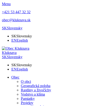
Menu
+421 53 447 32 32
obec@kluknava.sk
SK
Slovensky
SK
Slovensky
EN
English
Kluknava
SK
Slovensky
SK
Slovensky
EN
English
Obec
O obci
Geografická poloha
Rastliny a živočíchy
Vodstvo a klíma
Pamiatky
Projekty