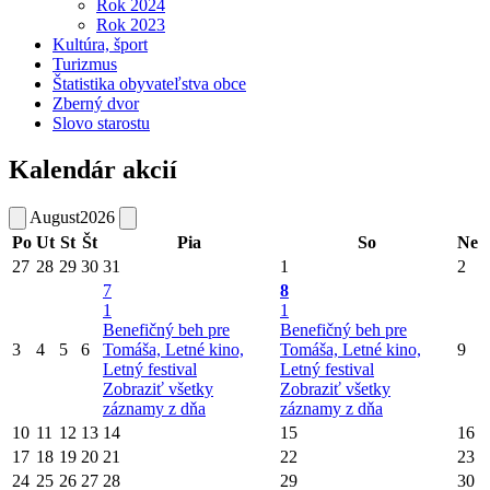
Rok 2024
Rok 2023
Kultúra, šport
Turizmus
Štatistika obyvateľstva obce
Zberný dvor
Slovo starostu
Kalendár akcií
August
2026
Po
Ut
St
Št
Pia
So
Ne
27
28
29
30
31
1
2
7
8
1
1
Benefičný beh pre
Benefičný beh pre
3
4
5
6
Tomáša, Letné kino,
Tomáša, Letné kino,
9
Letný festival
Letný festival
Zobraziť všetky
Zobraziť všetky
záznamy z dňa
záznamy z dňa
10
11
12
13
14
15
16
17
18
19
20
21
22
23
24
25
26
27
28
29
30