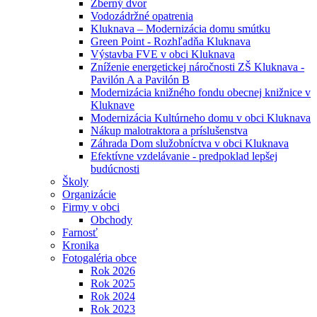
Zberný dvor
Vodozádržné opatrenia
Kluknava – Modernizácia domu smútku
Green Point - Rozhľadňa Kluknava
Výstavba FVE v obci Kluknava
Zníženie energetickej náročnosti ZŠ Kluknava -
Pavilón A a Pavilón B
Modernizácia knižného fondu obecnej knižnice v
Kluknave
Modernizácia Kultúrneho domu v obci Kluknava
Nákup malotraktora a príslušenstva
Záhrada Dom služobníctva v obci Kluknava
Efektívne vzdelávanie - predpoklad lepšej
budúcnosti
Školy
Organizácie
Firmy v obci
Obchody
Farnosť
Kronika
Fotogaléria obce
Rok 2026
Rok 2025
Rok 2024
Rok 2023