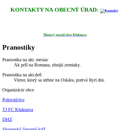
KONTAKTY NA OBECNÝ ÚRAD:
Mapový portál obce Kluknava
Pranostiky
Pranostika na akt. mesiac
Ak prší na Romana, zhnijú zemiaky.
Pranostika na akt.deň
Vietor, ktorý sa strhne na Oskára, potrvá štyri dni.
Organizácie obce
Polovníctvo
TJ FC Kluknava
DHZ
Slovenský červený kríž