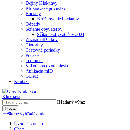
Dejiny Kluknavy
Kluknavské poviedky
Bociany
Krúžkovanie bocianov
Odpady
Sčítanie obyvateľov
Sčítanie obyvateľov 2021
Zoznam dlžníkov
Cintoríny
Cestovné poriadky
Počasie
Teplomer
Voľné pracovné miesta
Aplikácia mID
GDPR
Kontakt
Kluknava
Hľadaný výraz
Hľadať
rozšírené vyhľadávanie
Úvodná stránka
Obec