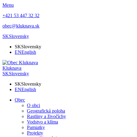
Menu
+421 53 447 32 32
obec@kluknava.sk
SK
Slovensky
SK
Slovensky
EN
English
Kluknava
SK
Slovensky
SK
Slovensky
EN
English
Obec
O obci
Geografická poloha
Rastliny a živočíchy
Vodstvo a klíma
Pamiatky
Projekty