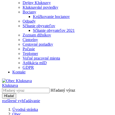
Dejiny Kluknavy
Kluknavské poviedky
Bociany
Krúžkovanie bocianov
Odpady
Sčítanie obyvateľov
Sčítanie obyvateľov 2021
Zoznam dlžníkov
Cintoríny
Cestovné poriadky
Počasie
Teplomer
Voľné pracovné miesta
Aplikácia mID
GDPR
Kontakt
Kluknava
Hľadaný výraz
Hľadať
rozšírené vyhľadávanie
Úvodná stránka
Obec