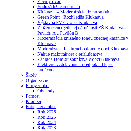
Zberný dvor
Vodozádržné opatrenia
Kluknava – Modernizácia domu smútku
Green Point - Rozhľadňa Kluknava
Výstavba FVE v obci Kluknava
Zníženie energetickej náročnosti ZŠ Kluknava -
Pavilón A a Pavilón B
Modernizácia knižného fondu obecnej knižnice v
Kluknave
Modernizácia Kultúrneho domu v obci Kluknava
Nákup malotraktora a príslušenstva
Záhrada Dom služobníctva v obci Kluknava
Efektívne vzdelávanie - predpoklad lepšej
budúcnosti
Školy
Organizácie
Firmy v obci
Obchody
Farnosť
Kronika
Fotogaléria obce
Rok 2026
Rok 2025
Rok 2024
Rok 2023