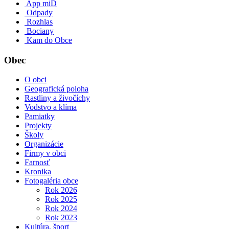
App miD
Odpady
Rozhlas
Bociany
Kam do Obce
Obec
O obci
Geografická poloha
Rastliny a živočíchy
Vodstvo a klíma
Pamiatky
Projekty
Školy
Organizácie
Firmy v obci
Farnosť
Kronika
Fotogaléria obce
Rok 2026
Rok 2025
Rok 2024
Rok 2023
Kultúra, šport