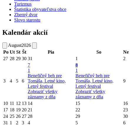
Turizmus
Štatistika obyvateľstva obce
Zberný dvor
Slovo starostu
Kalendár akcií
August
2026
Po
Ut
St
Št
Pia
So
Ne
27
28
29
30
31
1
2
7
8
1
1
Benefičný beh pre
Benefičný beh pre
3
4
5
6
Tomáša, Letné kino,
Tomáša, Letné kino,
9
Letný festival
Letný festival
Zobraziť všetky
Zobraziť všetky
záznamy z dňa
záznamy z dňa
10
11
12
13
14
15
16
17
18
19
20
21
22
23
24
25
26
27
28
29
30
31
1
2
3
4
5
6