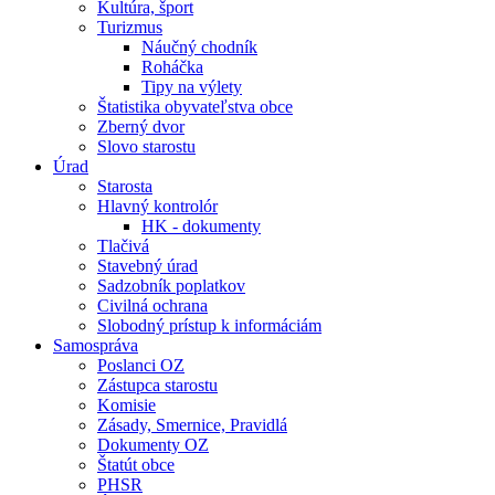
Kultúra, šport
Turizmus
Náučný chodník
Roháčka
Tipy na výlety
Štatistika obyvateľstva obce
Zberný dvor
Slovo starostu
Úrad
Starosta
Hlavný kontrolór
HK - dokumenty
Tlačivá
Stavebný úrad
Sadzobník poplatkov
Civilná ochrana
Slobodný prístup k informáciám
Samospráva
Poslanci OZ
Zástupca starostu
Komisie
Zásady, Smernice, Pravidlá
Dokumenty OZ
Štatút obce
PHSR