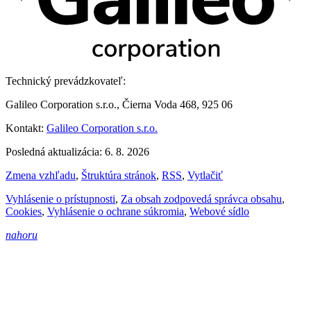
Technický prevádzkovateľ:
Galileo Corporation s.r.o., Čierna Voda 468, 925 06
Kontakt:
Galileo Corporation s.r.o.
Posledná aktualizácia: 6. 8. 2026
Zmena vzhľadu
,
Štruktúra stránok
,
RSS
,
Vytlačiť
Vyhlásenie o prístupnosti
,
Za obsah zodpovedá správca obsahu
,
Cookies
,
Vyhlásenie o ochrane súkromia
,
Webové sídlo
nahoru