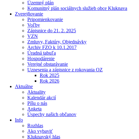
Územný plán
Komunitný plán sociálnych služieb obce Kluknava
Zverejňovanie
Pripomienkovanie
Voľby
Zápisnice do 21. 2. 2025
VZN
Zmluvy, Faktúry, Objednávky
Archiv FZO k 10.1.2017
Úradná tabuľa
Hospodárenie
Verejné obstarávanie
Uznesenia a zápisnice z rokovania OZ
Rok 2025
Rok 2026
Aktuálne
Aktuality
Kalendár akcií
Píšu o nás
Anketa
Úspechy našich občanov
Info
Rozhlas
Ako vybaviť
Kluknavský hlas