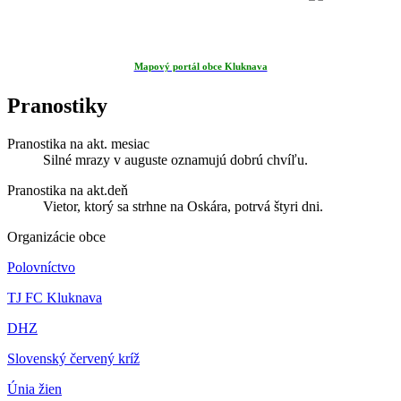
Mapový portál obce Kluknava
Pranostiky
Pranostika na akt. mesiac
Silné mrazy v auguste oznamujú dobrú chvíľu.
Pranostika na akt.deň
Vietor, ktorý sa strhne na Oskára, potrvá štyri dni.
Organizácie obce
Polovníctvo
TJ FC Kluknava
DHZ
Slovenský červený kríž
Únia žien