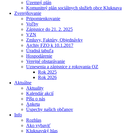
Územný plán
Komunitný plán sociálnych služieb obce Kluknava
Zverejňovanie
Pripomienkovanie
Voľby
Zápisnice do 21. 2. 2025
VZN
Zmluvy, Faktúry, Objednávky
Archiv FZO k 10.1.2017
Úradná tabuľa
Hospodárenie
Verejné obstarávanie
Uznesenia a zápisnice z rokovania OZ
Rok 2025
Rok 2026
Aktuálne
Aktuality
Kalendár akcií
Píšu o nás
Anketa
Úspechy našich občanov
Info
Rozhlas
Ako vybaviť
Kluknavský hlas