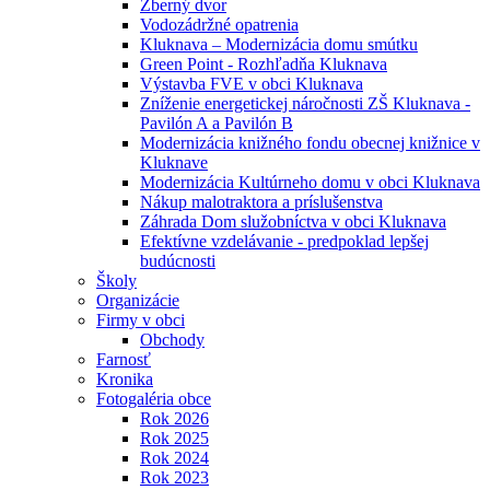
Zberný dvor
Vodozádržné opatrenia
Kluknava – Modernizácia domu smútku
Green Point - Rozhľadňa Kluknava
Výstavba FVE v obci Kluknava
Zníženie energetickej náročnosti ZŠ Kluknava -
Pavilón A a Pavilón B
Modernizácia knižného fondu obecnej knižnice v
Kluknave
Modernizácia Kultúrneho domu v obci Kluknava
Nákup malotraktora a príslušenstva
Záhrada Dom služobníctva v obci Kluknava
Efektívne vzdelávanie - predpoklad lepšej
budúcnosti
Školy
Organizácie
Firmy v obci
Obchody
Farnosť
Kronika
Fotogaléria obce
Rok 2026
Rok 2025
Rok 2024
Rok 2023