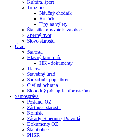
Kultúra, šport
Turizmus
Náučný chodník
Roháčka
Tipy na výlety
Štatistika obyvateľstva obce
Zberný dvor
Slovo starostu
Úrad
Starosta
Hlavný kontrolór
HK - dokumenty
Tlačivá
Stavebný úrad
Sadzobník poplatkov
Civilná ochrana
Slobodný prístup k informáciám
Samospráva
Poslanci OZ
Zástupca starostu
Komisie
Zásady, Smernice, Pravidlá
Dokumenty OZ
Štatút obce
PHSR