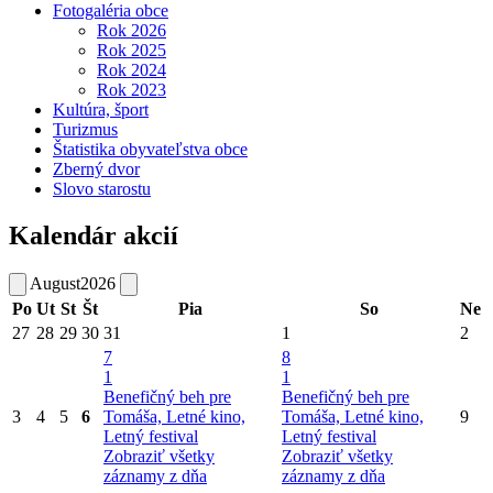
Fotogaléria obce
Rok 2026
Rok 2025
Rok 2024
Rok 2023
Kultúra, šport
Turizmus
Štatistika obyvateľstva obce
Zberný dvor
Slovo starostu
Kalendár akcií
August
2026
Po
Ut
St
Št
Pia
So
Ne
27
28
29
30
31
1
2
7
8
1
1
Benefičný beh pre
Benefičný beh pre
3
4
5
6
Tomáša, Letné kino,
Tomáša, Letné kino,
9
Letný festival
Letný festival
Zobraziť všetky
Zobraziť všetky
záznamy z dňa
záznamy z dňa