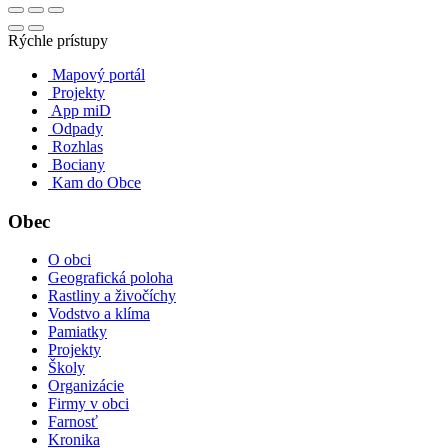
Rýchle prístupy
Mapový portál
Projekty
App miD
Odpady
Rozhlas
Bociany
Kam do Obce
Obec
O obci
Geografická poloha
Rastliny a živočíchy
Vodstvo a klíma
Pamiatky
Projekty
Školy
Organizácie
Firmy v obci
Farnosť
Kronika