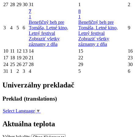
27
28
29
30
31
1
2
7
8
1
1
Benefičný beh pre
Benefičný beh pre
3
4
5
6
Tomáša, Letné kino,
Tomáša, Letné kino,
9
Letný festival
Letný festival
Zobraziť všetky
Zobraziť všetky
záznamy z dňa
záznamy z dňa
10
11
12
13
14
15
16
17
18
19
20
21
22
23
24
25
26
27
28
29
30
31
1
2
3
4
5
6
Univerzálny prekladač
Preklad (translations)
Select Language
▼
Aktuálna teplota
Výber lokality