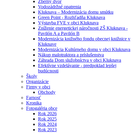
Zberný dvor
Vodozádržné opatrenia
Kluknava – Modernizácia domu smútku
Green Point - Rozhľadňa Kluknava
Výstavba FVE v obci Kluknava
Zníženie energetickej náročnosti ZŠ Kluknava -
Pavilón A a Pavilón B
Modernizácia knižného fondu obecnej knižnice v
Kluknave
Modernizácia Kultúrneho domu v obci Kluknava
Nákup malotraktora a príslušenstva
Záhrada Dom služobníctva v obci Kluknava
Efektívne vzdelávanie - predpoklad lepšej
budúcnosti
Školy
Organizácie
Firmy v obci
Obchody
Farnosť
Kronika
Fotogaléria obce
Rok 2026
Rok 2025
Rok 2024
Rok 2023