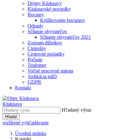
Dejiny Kluknavy
Kluknavské poviedky
Bociany
Krúžkovanie bocianov
Odpady
Sčítanie obyvateľov
Sčítanie obyvateľov 2021
Zoznam dlžníkov
Cintoríny
Cestovné poriadky
Počasie
Teplomer
Voľné pracovné miesta
Aplikácia mID
GDPR
Kontakt
Kluknava
Hľadaný výraz
Hľadať
rozšírené vyhľadávanie
Úvodná stránka
Kontakt