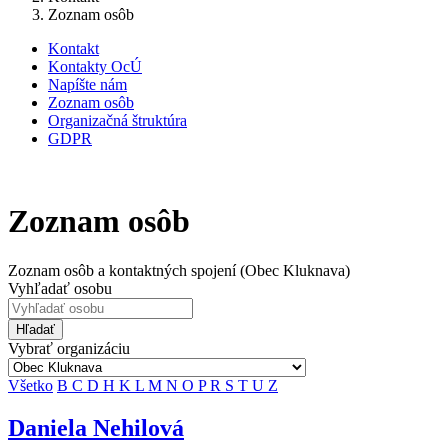
Zoznam osôb
Kontakt
Kontakty OcÚ
Napíšte nám
Zoznam osôb
Organizačná štruktúra
GDPR
Zoznam osôb
Zoznam osôb a kontaktných spojení (Obec Kluknava)
Vyhľadať osobu
Hľadať
Vybrať organizáciu
Všetko
B
C
D
H
K
L
M
N
O
P
R
S
T
U
Z
Daniela Nehilová