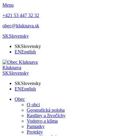
Menu
+421 53 447 32 32
obec@kluknava.sk
SK
Slovensky
SK
Slovensky
EN
English
Kluknava
SK
Slovensky
SK
Slovensky
EN
English
Obec
O obci
Geografická poloha
Rastliny a živočíchy
Vodstvo a klíma
Pamiatky
Projekty