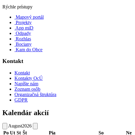
Rýchle prístupy
Mapový portál
Projekty
App miD
Odpady
Rozhlas
Bociany
Kam do Obce
Kontakt
Kontakt
Kontakty OcÚ
Napíšte nám
Zoznam osôb
Organizačná štruktúra
GDPR
Kalendár akcií
August
2026
Po
Ut
St
Št
Pia
So
Ne