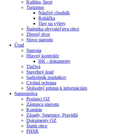
Kultúra, šport
Turizmus
Náučný chodník
Roháčka
Tipy na výlety
Štatistika obyvateľstva obce
Zberný dvor
Slovo starostu
Úrad
Starosta
Hlavný kontrolór
HK - dokumenty
Tlačivá
Stavebný úrad
Sadzobník poplatkov
Civilná ochrana
Slobodný prístup k informáciám
Samospráva
Poslanci OZ
Zástupca starostu
Komisie
Zásady, Smernice, Pravidlá
Dokumenty OZ
Štatút obce
PHSR