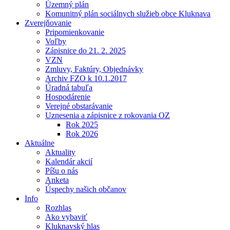
Územný plán
Komunitný plán sociálnych služieb obce Kluknava
Zverejňovanie
Pripomienkovanie
Voľby
Zápisnice do 21. 2. 2025
VZN
Zmluvy, Faktúry, Objednávky
Archiv FZO k 10.1.2017
Úradná tabuľa
Hospodárenie
Verejné obstarávanie
Uznesenia a zápisnice z rokovania OZ
Rok 2025
Rok 2026
Aktuálne
Aktuality
Kalendár akcií
Píšu o nás
Anketa
Úspechy našich občanov
Info
Rozhlas
Ako vybaviť
Kluknavský hlas