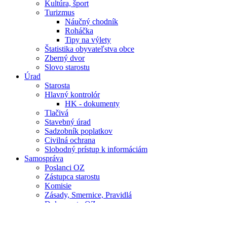
Kultúra, šport
Turizmus
Náučný chodník
Roháčka
Tipy na výlety
Štatistika obyvateľstva obce
Zberný dvor
Slovo starostu
Úrad
Starosta
Hlavný kontrolór
HK - dokumenty
Tlačivá
Stavebný úrad
Sadzobník poplatkov
Civilná ochrana
Slobodný prístup k informáciám
Samospráva
Poslanci OZ
Zástupca starostu
Komisie
Zásady, Smernice, Pravidlá
Dokumenty OZ
Štatút obce
PHSR