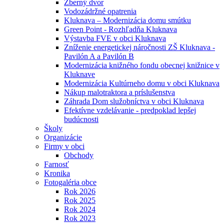
Zberný dvor
Vodozádržné opatrenia
Kluknava – Modernizácia domu smútku
Green Point - Rozhľadňa Kluknava
Výstavba FVE v obci Kluknava
Zníženie energetickej náročnosti ZŠ Kluknava -
Pavilón A a Pavilón B
Modernizácia knižného fondu obecnej knižnice v
Kluknave
Modernizácia Kultúrneho domu v obci Kluknava
Nákup malotraktora a príslušenstva
Záhrada Dom služobníctva v obci Kluknava
Efektívne vzdelávanie - predpoklad lepšej
budúcnosti
Školy
Organizácie
Firmy v obci
Obchody
Farnosť
Kronika
Fotogaléria obce
Rok 2026
Rok 2025
Rok 2024
Rok 2023