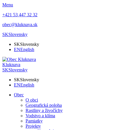
Menu
+421 53 447 32 32
obec@kluknava.sk
SK
Slovensky
SK
Slovensky
EN
English
Kluknava
SK
Slovensky
SK
Slovensky
EN
English
Obec
O obci
Geografická poloha
Rastliny a živočíchy
Vodstvo a klíma
Pamiatky
Projekty