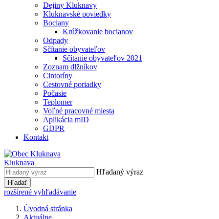
Dejiny Kluknavy
Kluknavské poviedky
Bociany
Krúžkovanie bocianov
Odpady
Sčítanie obyvateľov
Sčítanie obyvateľov 2021
Zoznam dlžníkov
Cintoríny
Cestovné poriadky
Počasie
Teplomer
Voľné pracovné miesta
Aplikácia mID
GDPR
Kontakt
Kluknava
Hľadaný výraz
Hľadať
rozšírené vyhľadávanie
Úvodná stránka
Aktuálne