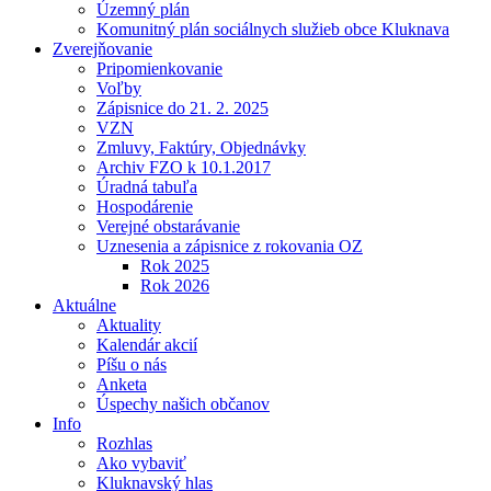
Územný plán
Komunitný plán sociálnych služieb obce Kluknava
Zverejňovanie
Pripomienkovanie
Voľby
Zápisnice do 21. 2. 2025
VZN
Zmluvy, Faktúry, Objednávky
Archiv FZO k 10.1.2017
Úradná tabuľa
Hospodárenie
Verejné obstarávanie
Uznesenia a zápisnice z rokovania OZ
Rok 2025
Rok 2026
Aktuálne
Aktuality
Kalendár akcií
Píšu o nás
Anketa
Úspechy našich občanov
Info
Rozhlas
Ako vybaviť
Kluknavský hlas