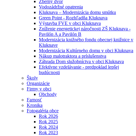
Zberný dvor
Vodozádržné opatrenia
Kluknava – Modernizácia domu smútku
Green Point - Rozhľadňa Kluknava
Výstavba FVE v obci Kluknava
Zníženie energetickej náročnosti ZŠ Kluknava -
Pavilón A a Pavilón B
Modernizácia knižného fondu obecnej knižnice v
Kluknave
Modernizácia Kultúrneho domu v obci Kluknava
Nákup malotraktora a príslušenstva
Záhrada Dom služobníctva v obci Kluknava
Efektívne vzdelávanie - predpoklad lepšej
budúcnosti
Školy
Organizácie
Firmy v obci
Obchody
Farnosť
Kronika
Fotogaléria obce
Rok 2026
Rok 2025
Rok 2024
Rok 2023