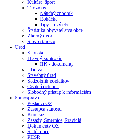
Kultúra, šport
Turizmus
Náučný chodník
Roháčka
Tipy na výlety
Štatistika obyvateľstva obce
Zberný dvor
Slovo starostu
Úrad
Starosta
Hlavný kontrolór
HK - dokumenty
Tlačivá
Stavebný úrad
Sadzobník poplatkov
Civilná ochrana
Slobodný prístup k informáciám
Samospráva
Poslanci OZ
Zástupca starostu
Komisie
Zásady, Smernice, Pravidlá
Dokumenty OZ
Štatút obce
PHSR