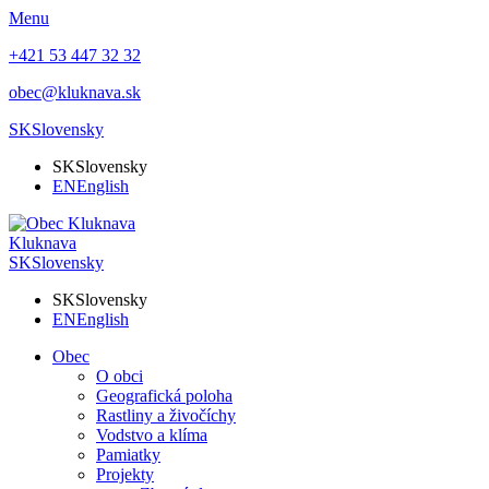
Menu
+421 53 447 32 32
obec@kluknava.sk
SK
Slovensky
SK
Slovensky
EN
English
Kluknava
SK
Slovensky
SK
Slovensky
EN
English
Obec
O obci
Geografická poloha
Rastliny a živočíchy
Vodstvo a klíma
Pamiatky
Projekty