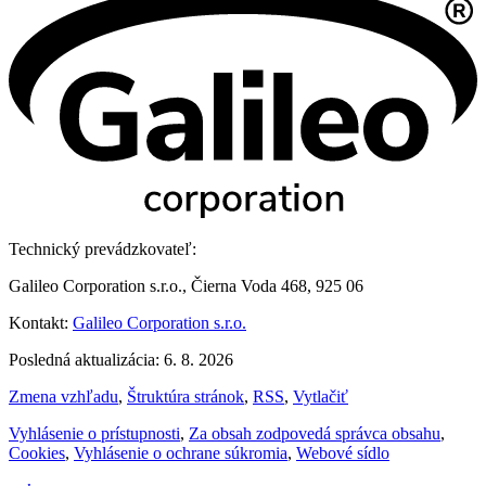
Technický prevádzkovateľ:
Galileo Corporation s.r.o., Čierna Voda 468, 925 06
Kontakt:
Galileo Corporation s.r.o.
Posledná aktualizácia: 6. 8. 2026
Zmena vzhľadu
,
Štruktúra stránok
,
RSS
,
Vytlačiť
Vyhlásenie o prístupnosti
,
Za obsah zodpovedá správca obsahu
,
Cookies
,
Vyhlásenie o ochrane súkromia
,
Webové sídlo