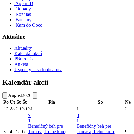
App miD
Odpady
Rozhlas
Bociany
Kam do Obce
Aktuálne
Aktuality
Kalendár akcií
Píšu o nás
Anketa
Úspechy našich občanov
Kalendár akcií
August
2026
Po
Ut
St
Št
Pia
So
Ne
27
28
29
30
31
1
2
7
8
1
1
Benefičný beh pre
Benefičný beh pre
3
4
5
6
Tomáša, Letné kino,
Tomáša, Letné kino,
9