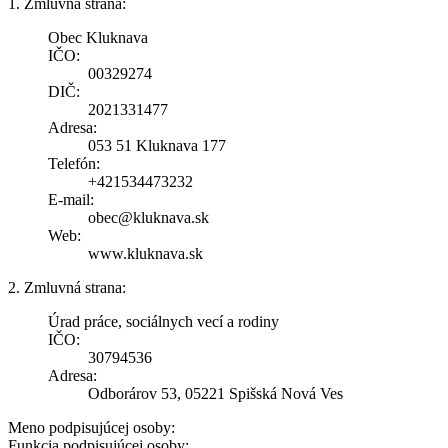
1. Zmluvná strana:
Obec Kluknava
IČO:
00329274
DIČ:
2021331477
Adresa:
053 51 Kluknava 177
Telefón:
+421534473232
E-mail:
obec@kluknava.sk
Web:
www.kluknava.sk
2. Zmluvná strana:
Úrad práce, sociálnych vecí a rodiny
IČO:
30794536
Adresa:
Odborárov 53, 05221 Spišská Nová Ves
Meno podpisujúcej osoby:
Funkcia podpisujúcej osoby: