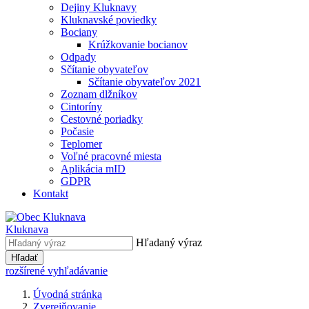
Dejiny Kluknavy
Kluknavské poviedky
Bociany
Krúžkovanie bocianov
Odpady
Sčítanie obyvateľov
Sčítanie obyvateľov 2021
Zoznam dlžníkov
Cintoríny
Cestovné poriadky
Počasie
Teplomer
Voľné pracovné miesta
Aplikácia mID
GDPR
Kontakt
Kluknava
Hľadaný výraz
Hľadať
rozšírené vyhľadávanie
Úvodná stránka
Zverejňovanie