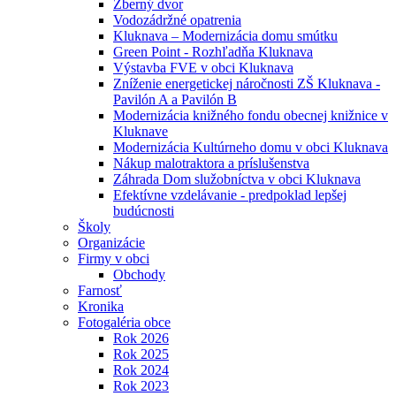
Zberný dvor
Vodozádržné opatrenia
Kluknava – Modernizácia domu smútku
Green Point - Rozhľadňa Kluknava
Výstavba FVE v obci Kluknava
Zníženie energetickej náročnosti ZŠ Kluknava -
Pavilón A a Pavilón B
Modernizácia knižného fondu obecnej knižnice v
Kluknave
Modernizácia Kultúrneho domu v obci Kluknava
Nákup malotraktora a príslušenstva
Záhrada Dom služobníctva v obci Kluknava
Efektívne vzdelávanie - predpoklad lepšej
budúcnosti
Školy
Organizácie
Firmy v obci
Obchody
Farnosť
Kronika
Fotogaléria obce
Rok 2026
Rok 2025
Rok 2024
Rok 2023