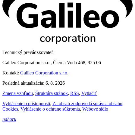
Technický prevádzkovateľ:
Galileo Corporation s.r.o., Čierna Voda 468, 925 06
Kontakt:
Galileo Corporation s.r.o.
Posledná aktualizácia: 6. 8. 2026
Zmena vzhľadu
,
Štruktúra stránok
,
RSS
,
Vytlačiť
Vyhlásenie o prístupnosti
,
Za obsah zodpovedá správca obsahu
,
Cookies
,
Vyhlásenie o ochrane súkromia
,
Webové sídlo
nahoru