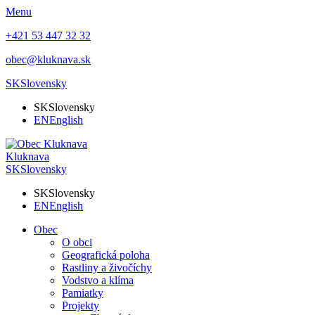
Menu
+421 53 447 32 32
obec@kluknava.sk
SK
Slovensky
SK
Slovensky
EN
English
Kluknava
SK
Slovensky
SK
Slovensky
EN
English
Obec
O obci
Geografická poloha
Rastliny a živočíchy
Vodstvo a klíma
Pamiatky
Projekty