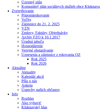
Územný plán
Komunitný plán sociálnych služieb obce Kluknava
Zverejňovanie
Pripomienkovanie
Voľby
Zápisnice do 21. 2. 2025
VZN
Zmluvy, Faktúry, Objednávky
Archiv FZO k 10.1.2017
Úradná tabuľa
Hospodárenie
Verejné obstarávanie
Uznesenia a zápisnice z rokovania OZ
Rok 2025
Rok 2026
Aktuálne
Aktuality
Kalendár akcií
Píšu o nás
Anketa
Úspechy našich občanov
Info
Rozhlas
Ako vybaviť
Kluknavský hlas