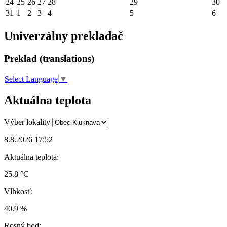
24
25
26
27
28
29
30
31
1
2
3
4
5
6
Univerzálny prekladač
Preklad (translations)
Select Language
▼
Aktuálna teplota
Výber lokality
8.8.2026 17:52
Aktuálna teplota:
25.8 °C
Vlhkosť:
40.9 %
Rosný bod: