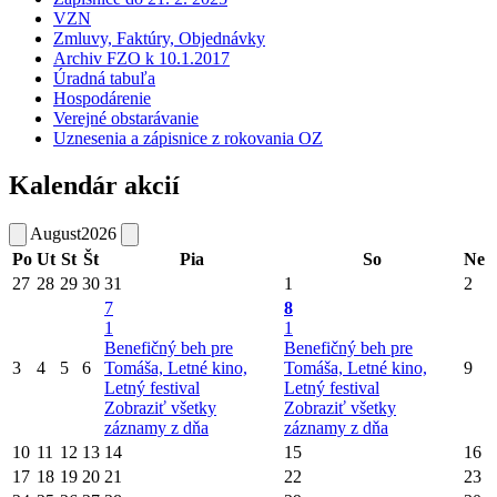
VZN
Zmluvy, Faktúry, Objednávky
Archiv FZO k 10.1.2017
Úradná tabuľa
Hospodárenie
Verejné obstarávanie
Uznesenia a zápisnice z rokovania OZ
Kalendár akcií
August
2026
Po
Ut
St
Št
Pia
So
Ne
27
28
29
30
31
1
2
7
8
1
1
Benefičný beh pre
Benefičný beh pre
3
4
5
6
Tomáša, Letné kino,
Tomáša, Letné kino,
9
Letný festival
Letný festival
Zobraziť všetky
Zobraziť všetky
záznamy z dňa
záznamy z dňa
10
11
12
13
14
15
16
17
18
19
20
21
22
23