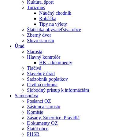
Kultúra, šport
Turizmus
Náučný chodník
Roháčka
Tipy na výlety
Štatistika obyvateľstva obce
Zberný dvor
Slovo starostu
Úrad
Starosta
Hlavný kontrolór
HK - dokumenty
Tlačivá
Stavebný úrad
Sadzobník poplatkov
Civilná ochrana
Slobodný prístup k informáciám
Samospráva
Poslanci OZ
Zástupca starostu
Komisie
Zásady, Smernice, Pravidlá
Dokumenty OZ
Štatút obce
PHSR