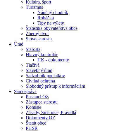
Kultúra, šport
Turizmus
Náučný chodník
Roháčka
Tipy na výlety
Štatistika obyvateľstva obce
Zberný dvor
Slovo starostu
Úrad
Starosta
Hlavný kontrolór
HK - dokumenty
Tlačivá
Stavebný úrad
Sadzobník poplatkov
Civilná ochrana
Slobodný prístup k informáciám
Samospráva
Poslanci OZ
Zástupca starostu
Komisie
Zásady, Smernice, Pravidlá
Dokumenty OZ
Štatút obce
PHSR