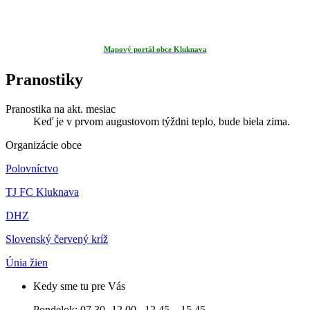
Mapový portál obce Kluknava
Pranostiky
Pranostika na akt. mesiac
Keď je v prvom augustovom týždni teplo, bude biela zima.
Organizácie obce
Polovníctvo
TJ FC Kluknava
DHZ
Slovenský červený kríž
Únia žien
Kedy sme tu pre Vás
Pondelok: 07.30 -12.00 12.45 – 15.45