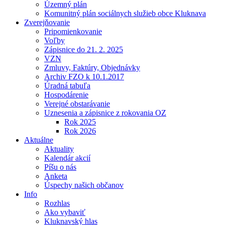
Územný plán
Komunitný plán sociálnych služieb obce Kluknava
Zverejňovanie
Pripomienkovanie
Voľby
Zápisnice do 21. 2. 2025
VZN
Zmluvy, Faktúry, Objednávky
Archiv FZO k 10.1.2017
Úradná tabuľa
Hospodárenie
Verejné obstarávanie
Uznesenia a zápisnice z rokovania OZ
Rok 2025
Rok 2026
Aktuálne
Aktuality
Kalendár akcií
Píšu o nás
Anketa
Úspechy našich občanov
Info
Rozhlas
Ako vybaviť
Kluknavský hlas