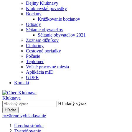
Dejiny Kluknavy
Kluknavské poviedky
Bociany
Krúžkovanie bocianov
Odpady
Sčítanie obyvateľov
Sčítanie obyvateľov 2021
Zoznam dlžníkov
Cintoríny
Cestovné poriadky
Počasie
Teplomer
Voľné pracovné miesta
Aplikácia mID
GDPR
Kontakt
Kluknava
Hľadaný výraz
Hľadať
rozšírené vyhľadávanie
Úvodná stránka
Zverejňovanie