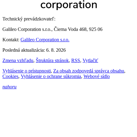
Technický prevádzkovateľ:
Galileo Corporation s.r.o., Čierna Voda 468, 925 06
Kontakt:
Galileo Corporation s.r.o.
Posledná aktualizácia: 6. 8. 2026
Zmena vzhľadu
,
Štruktúra stránok
,
RSS
,
Vytlačiť
Vyhlásenie o prístupnosti
,
Za obsah zodpovedá správca obsahu
,
Cookies
,
Vyhlásenie o ochrane súkromia
,
Webové sídlo
nahoru