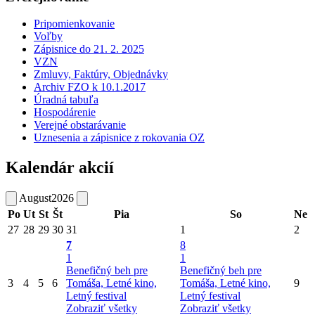
Pripomienkovanie
Voľby
Zápisnice do 21. 2. 2025
VZN
Zmluvy, Faktúry, Objednávky
Archiv FZO k 10.1.2017
Úradná tabuľa
Hospodárenie
Verejné obstarávanie
Uznesenia a zápisnice z rokovania OZ
Kalendár akcií
August
2026
Po
Ut
St
Št
Pia
So
Ne
27
28
29
30
31
1
2
7
8
1
1
Benefičný beh pre
Benefičný beh pre
3
4
5
6
Tomáša, Letné kino,
Tomáša, Letné kino,
9
Letný festival
Letný festival
Zobraziť všetky
Zobraziť všetky