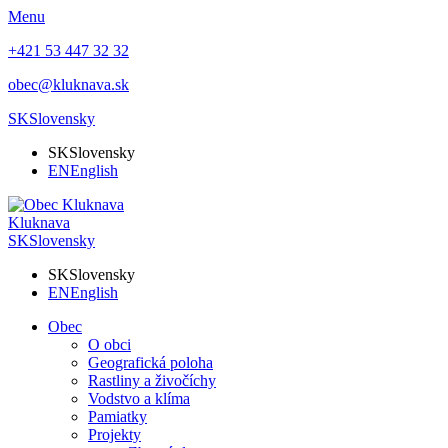
Menu
+421 53 447 32 32
obec@kluknava.sk
SK
Slovensky
SK
Slovensky
EN
English
Kluknava
SK
Slovensky
SK
Slovensky
EN
English
Obec
O obci
Geografická poloha
Rastliny a živočíchy
Vodstvo a klíma
Pamiatky
Projekty