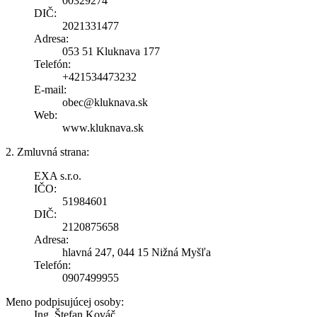
00329274
DIČ:
2021331477
Adresa:
053 51 Kluknava 177
Telefón:
+421534473232
E-mail:
obec@kluknava.sk
Web:
www.kluknava.sk
2. Zmluvná strana:
EXA s.r.o.
IČO:
51984601
DIČ:
2120875658
Adresa:
hlavná 247, 044 15 Nižná Myšľa
Telefón:
0907499955
Meno podpisujúcej osoby:
Ing. Štefan Kováč