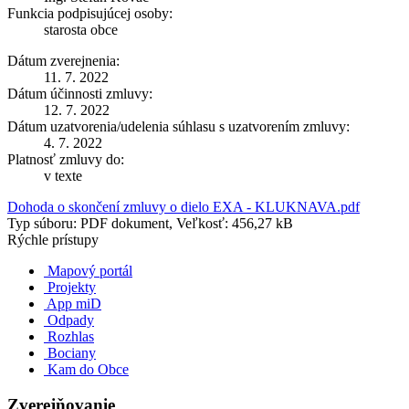
Funkcia podpisujúcej osoby:
starosta obce
Dátum zverejnenia:
11. 7. 2022
Dátum účinnosti zmluvy:
12. 7. 2022
Dátum uzatvorenia/udelenia súhlasu s uzatvorením zmluvy:
4. 7. 2022
Platnosť zmluvy do:
v texte
Dohoda o skončení zmluvy o dielo EXA - KLUKNAVA.pdf
Typ súboru: PDF dokument, Veľkosť: 456,27 kB
Rýchle prístupy
Mapový portál
Projekty
App miD
Odpady
Rozhlas
Bociany
Kam do Obce
Zverejňovanie