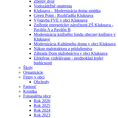
Zberný dvor
Vodozádržné opatrenia
Kluknava – Modernizácia domu smútku
Green Point - Rozhľadňa Kluknava
Výstavba FVE v obci Kluknava
Zníženie energetickej náročnosti ZŠ Kluknava -
Pavilón A a Pavilón B
Modernizácia knižného fondu obecnej knižnice v
Kluknave
Modernizácia Kultúrneho domu v obci Kluknava
Nákup malotraktora a príslušenstva
Záhrada Dom služobníctva v obci Kluknava
Efektívne vzdelávanie - predpoklad lepšej
budúcnosti
Školy
Organizácie
Firmy v obci
Obchody
Farnosť
Kronika
Fotogaléria obce
Rok 2026
Rok 2025
Rok 2024
Rok 2023