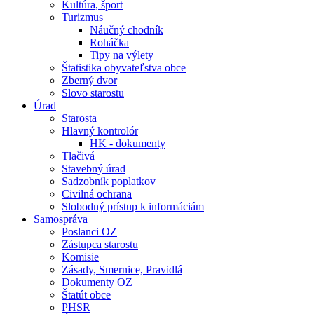
Kultúra, šport
Turizmus
Náučný chodník
Roháčka
Tipy na výlety
Štatistika obyvateľstva obce
Zberný dvor
Slovo starostu
Úrad
Starosta
Hlavný kontrolór
HK - dokumenty
Tlačivá
Stavebný úrad
Sadzobník poplatkov
Civilná ochrana
Slobodný prístup k informáciám
Samospráva
Poslanci OZ
Zástupca starostu
Komisie
Zásady, Smernice, Pravidlá
Dokumenty OZ
Štatút obce
PHSR