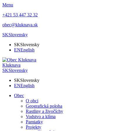
Menu
+421 53 447 32 32
obec@kluknava.sk
SK
Slovensky
SK
Slovensky
EN
English
Kluknava
SK
Slovensky
SK
Slovensky
EN
English
Obec
O obci
Geografická poloha
Rastliny a živočíchy
Vodstvo a klíma
Pamiatky
Projekty