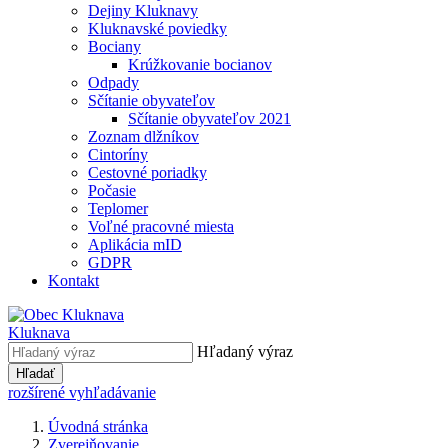
Dejiny Kluknavy
Kluknavské poviedky
Bociany
Krúžkovanie bocianov
Odpady
Sčítanie obyvateľov
Sčítanie obyvateľov 2021
Zoznam dlžníkov
Cintoríny
Cestovné poriadky
Počasie
Teplomer
Voľné pracovné miesta
Aplikácia mID
GDPR
Kontakt
Kluknava
Hľadaný výraz
Hľadať
rozšírené vyhľadávanie
Úvodná stránka
Zverejňovanie