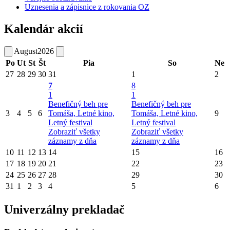
Uznesenia a zápisnice z rokovania OZ
Kalendár akcií
August
2026
Po
Ut
St
Št
Pia
So
Ne
27
28
29
30
31
1
2
7
8
1
1
Benefičný beh pre
Benefičný beh pre
3
4
5
6
Tomáša, Letné kino,
Tomáša, Letné kino,
9
Letný festival
Letný festival
Zobraziť všetky
Zobraziť všetky
záznamy z dňa
záznamy z dňa
10
11
12
13
14
15
16
17
18
19
20
21
22
23
24
25
26
27
28
29
30
31
1
2
3
4
5
6
Univerzálny prekladač