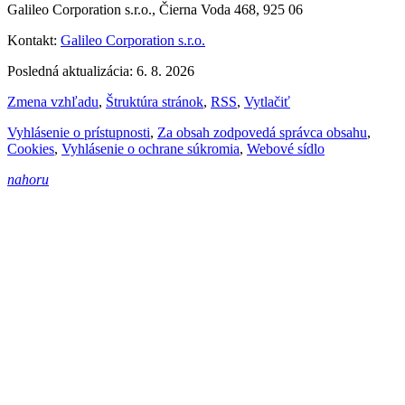
Galileo Corporation s.r.o., Čierna Voda 468, 925 06
Kontakt:
Galileo Corporation s.r.o.
Posledná aktualizácia: 6. 8. 2026
Zmena vzhľadu
,
Štruktúra stránok
,
RSS
,
Vytlačiť
Vyhlásenie o prístupnosti
,
Za obsah zodpovedá správca obsahu
,
Cookies
,
Vyhlásenie o ochrane súkromia
,
Webové sídlo
nahoru