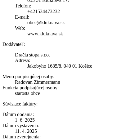
053 51 Kluknava 177
Telefón:
+421534473232
E-mail:
obec@kluknava.sk
Web:
www.kluknava.sk
Dodávateľ:
Dračia stopa s.r.o.
Adresa:
Jakobyho 1685/8, 040 01 Košice
Meno podpisujúcej osoby:
Radovan Zimmermann
Funkcia podpisujúcej osoby:
starosta obce
Súvisiace faktúry:
Dátum dodania:
1. 6. 2025
Dátum vystavenia:
11. 4. 2025
Dátum zverejnenia: