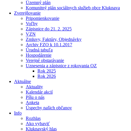
Územný plán
Komunitný plán sociálnych služieb obce Kluknava
Zverejňovanie
Pripomienkovanie
Voľby
Zápisnice do 21. 2. 2025
VZN
Zmluvy, Faktúry, Objednávky
Archiv FZO k 10.1.2017
Úradná tabuľa
Hospodárenie
Verejné obstarávanie
Uznesenia a zápisnice z rokovania OZ
Rok 2025
Rok 2026
Aktuálne
Aktuality
Kalendár akcií
Píšu o nás
Anketa
Úspechy našich občanov
Info
Rozhlas
Ako vybaviť
Kluknavský hlas