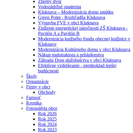
Zberný dvor
Vodozádržné opatrenia
Kluknava – Modernizácia domu smútku
Green Point - Rozhľadňa Kluknava
Výstavba FVE v obci Kluknava
Zníženie energetickej náročnosti ZŠ Kluknava -
Pavilón A a Pavilón B
Modernizácia knižného fondu obecnej knižnice v
Kluknave
Modernizácia Kultúrneho domu v obci Kluknava
Nákup malotraktora a príslušenstva
Záhrada Dom služobníctva v obci Kluknava
Efektívne vzdelávanie - predpoklad lepšej
budúcnosti
Školy
Organizácie
Firmy v obci
Obchody
Farnosť
Kronika
Fotogaléria obce
Rok 2026
Rok 2025
Rok 2024
Rok 2023