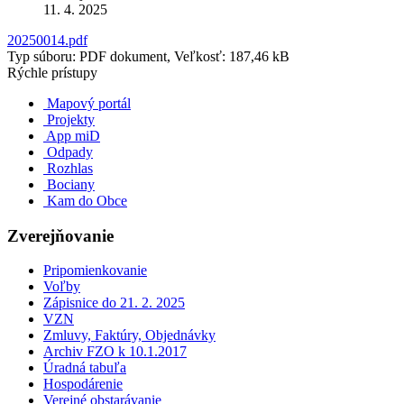
11. 4. 2025
20250014.pdf
Typ súboru: PDF dokument, Veľkosť: 187,46 kB
Rýchle prístupy
Mapový portál
Projekty
App miD
Odpady
Rozhlas
Bociany
Kam do Obce
Zverejňovanie
Pripomienkovanie
Voľby
Zápisnice do 21. 2. 2025
VZN
Zmluvy, Faktúry, Objednávky
Archiv FZO k 10.1.2017
Úradná tabuľa
Hospodárenie
Verejné obstarávanie