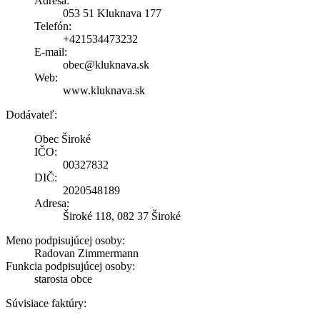
Adresa:
053 51 Kluknava 177
Telefón:
+421534473232
E-mail:
obec@kluknava.sk
Web:
www.kluknava.sk
Dodávateľ:
Obec Široké
IČO:
00327832
DIČ:
2020548189
Adresa:
Široké 118, 082 37 Široké
Meno podpisujúcej osoby:
Radovan Zimmermann
Funkcia podpisujúcej osoby:
starosta obce
Súvisiace faktúry: