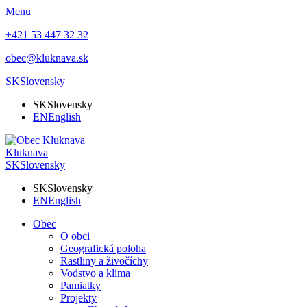
Menu
+421 53 447 32 32
obec@kluknava.sk
SK
Slovensky
SK
Slovensky
EN
English
Kluknava
SK
Slovensky
SK
Slovensky
EN
English
Obec
O obci
Geografická poloha
Rastliny a živočíchy
Vodstvo a klíma
Pamiatky
Projekty