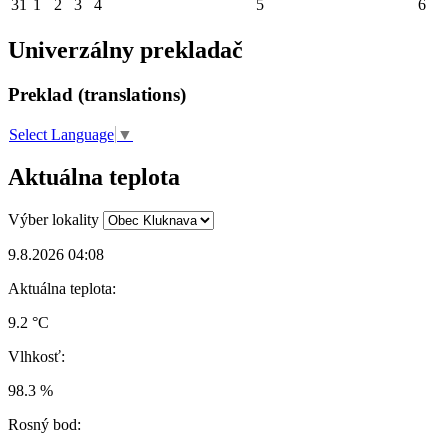
31
1
2
3
4
5
6
Univerzálny prekladač
Preklad (translations)
Select Language
▼
Aktuálna teplota
Výber lokality
9.8.2026 04:08
Aktuálna teplota:
9.2 °C
Vlhkosť:
98.3 %
Rosný bod: