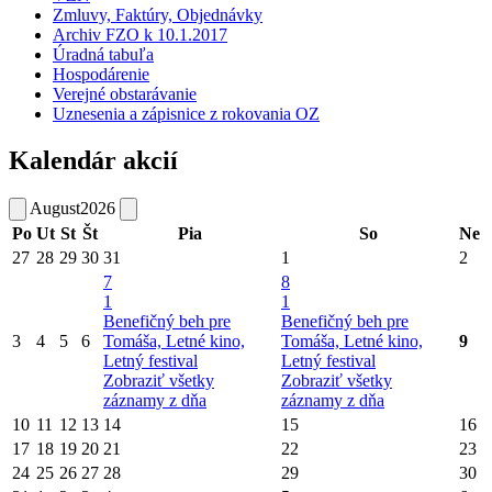
Zmluvy, Faktúry, Objednávky
Archiv FZO k 10.1.2017
Úradná tabuľa
Hospodárenie
Verejné obstarávanie
Uznesenia a zápisnice z rokovania OZ
Kalendár akcií
August
2026
Po
Ut
St
Št
Pia
So
Ne
27
28
29
30
31
1
2
7
8
1
1
Benefičný beh pre
Benefičný beh pre
3
4
5
6
Tomáša, Letné kino,
Tomáša, Letné kino,
9
Letný festival
Letný festival
Zobraziť všetky
Zobraziť všetky
záznamy z dňa
záznamy z dňa
10
11
12
13
14
15
16
17
18
19
20
21
22
23
24
25
26
27
28
29
30