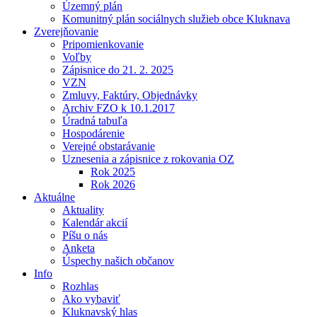
Územný plán
Komunitný plán sociálnych služieb obce Kluknava
Zverejňovanie
Pripomienkovanie
Voľby
Zápisnice do 21. 2. 2025
VZN
Zmluvy, Faktúry, Objednávky
Archiv FZO k 10.1.2017
Úradná tabuľa
Hospodárenie
Verejné obstarávanie
Uznesenia a zápisnice z rokovania OZ
Rok 2025
Rok 2026
Aktuálne
Aktuality
Kalendár akcií
Píšu o nás
Anketa
Úspechy našich občanov
Info
Rozhlas
Ako vybaviť
Kluknavský hlas