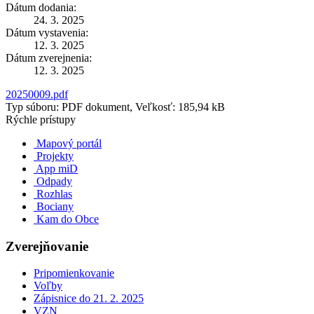
Dátum dodania:
24. 3. 2025
Dátum vystavenia:
12. 3. 2025
Dátum zverejnenia:
12. 3. 2025
20250009.pdf
Typ súboru: PDF dokument, Veľkosť: 185,94 kB
Rýchle prístupy
Mapový portál
Projekty
App miD
Odpady
Rozhlas
Bociany
Kam do Obce
Zverejňovanie
Pripomienkovanie
Voľby
Zápisnice do 21. 2. 2025
VZN