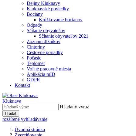
Dejiny Kluknavy
Kluknavské poviedky
Bociany
Krúžkovanie bocianov
Odpady
Sčítanie obyvateľov
Sčítanie obyvateľov 2021
Zoznam dlžníkov
Cintoríny
Cestovné poriadky
Počasie
Teplomer
Voľné pracovné miesta
Aplikácia mID
GDPR
Kontakt
Kluknava
Hľadaný výraz
Hľadať
rozšírené vyhľadávanie
Úvodná stránka
Zverejňovanie