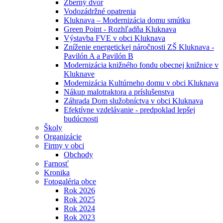
Zberný dvor
Vodozádržné opatrenia
Kluknava – Modernizácia domu smútku
Green Point - Rozhľadňa Kluknava
Výstavba FVE v obci Kluknava
Zníženie energetickej náročnosti ZŠ Kluknava -
Pavilón A a Pavilón B
Modernizácia knižného fondu obecnej knižnice v
Kluknave
Modernizácia Kultúrneho domu v obci Kluknava
Nákup malotraktora a príslušenstva
Záhrada Dom služobníctva v obci Kluknava
Efektívne vzdelávanie - predpoklad lepšej
budúcnosti
Školy
Organizácie
Firmy v obci
Obchody
Farnosť
Kronika
Fotogaléria obce
Rok 2026
Rok 2025
Rok 2024
Rok 2023