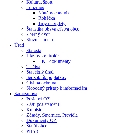
Kultúra, šport
Turizmus
Náučný chodník
Roháčka
Tipy na výlety
Štatistika obyvateľstva obce
Zberný dvor
Slovo starostu
Úrad
Starosta
Hlavný kontrolór
HK - dokumenty
Tlačivá
Stavebný úrad
Sadzobník poplatkov
Civilná ochrana
Slobodný prístup k informáciám
Samospráva
Poslanci OZ
Zástupca starostu
Komisie
Zásady, Smernice, Pravidlá
Dokumenty OZ
Štatút obce
PHSR