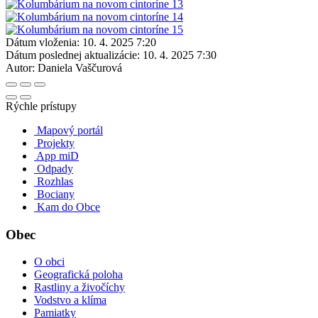
Dátum vloženia:
10. 4. 2025 7:20
Dátum poslednej aktualizácie:
10. 4. 2025 7:30
Autor:
Daniela Vaščurová
Rýchle prístupy
Mapový portál
Projekty
App miD
Odpady
Rozhlas
Bociany
Kam do Obce
Obec
O obci
Geografická poloha
Rastliny a živočíchy
Vodstvo a klíma
Pamiatky