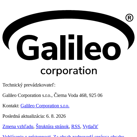
Technický prevádzkovateľ:
Galileo Corporation s.r.o., Čierna Voda 468, 925 06
Kontakt:
Galileo Corporation s.r.o.
Posledná aktualizácia: 6. 8. 2026
Zmena vzhľadu
,
Štruktúra stránok
,
RSS
,
Vytlačiť
Vyhlásenie o prístupnosti
,
Za obsah zodpovedá správca obsahu
,