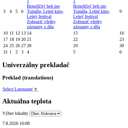
1
1
Benefičný beh pre
Benefičný beh pre
3
4
5
6
Tomáša, Letné kino,
Tomáša, Letné kino,
9
Letný festival
Letný festival
Zobraziť všetky
Zobraziť všetky
záznamy z dňa
záznamy z dňa
10
11
12
13
14
15
16
17
18
19
20
21
22
23
24
25
26
27
28
29
30
31
1
2
3
4
5
6
Univerzálny prekladač
Preklad (translations)
Select Language
▼
Aktuálna teplota
Výber lokality
7.8.2026 16:08