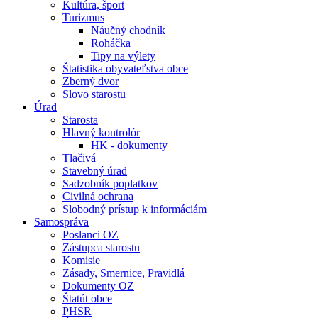
Kultúra, šport
Turizmus
Náučný chodník
Roháčka
Tipy na výlety
Štatistika obyvateľstva obce
Zberný dvor
Slovo starostu
Úrad
Starosta
Hlavný kontrolór
HK - dokumenty
Tlačivá
Stavebný úrad
Sadzobník poplatkov
Civilná ochrana
Slobodný prístup k informáciám
Samospráva
Poslanci OZ
Zástupca starostu
Komisie
Zásady, Smernice, Pravidlá
Dokumenty OZ
Štatút obce
PHSR