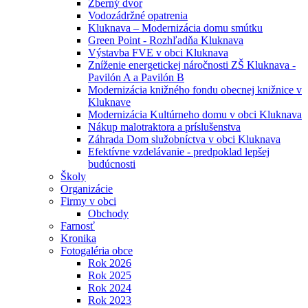
Zberný dvor
Vodozádržné opatrenia
Kluknava – Modernizácia domu smútku
Green Point - Rozhľadňa Kluknava
Výstavba FVE v obci Kluknava
Zníženie energetickej náročnosti ZŠ Kluknava -
Pavilón A a Pavilón B
Modernizácia knižného fondu obecnej knižnice v
Kluknave
Modernizácia Kultúrneho domu v obci Kluknava
Nákup malotraktora a príslušenstva
Záhrada Dom služobníctva v obci Kluknava
Efektívne vzdelávanie - predpoklad lepšej
budúcnosti
Školy
Organizácie
Firmy v obci
Obchody
Farnosť
Kronika
Fotogaléria obce
Rok 2026
Rok 2025
Rok 2024
Rok 2023