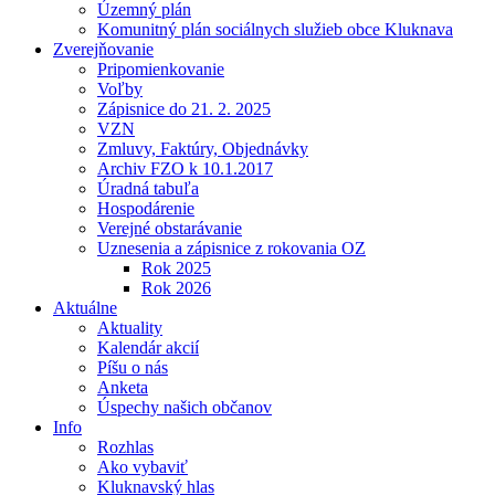
Územný plán
Komunitný plán sociálnych služieb obce Kluknava
Zverejňovanie
Pripomienkovanie
Voľby
Zápisnice do 21. 2. 2025
VZN
Zmluvy, Faktúry, Objednávky
Archiv FZO k 10.1.2017
Úradná tabuľa
Hospodárenie
Verejné obstarávanie
Uznesenia a zápisnice z rokovania OZ
Rok 2025
Rok 2026
Aktuálne
Aktuality
Kalendár akcií
Píšu o nás
Anketa
Úspechy našich občanov
Info
Rozhlas
Ako vybaviť
Kluknavský hlas