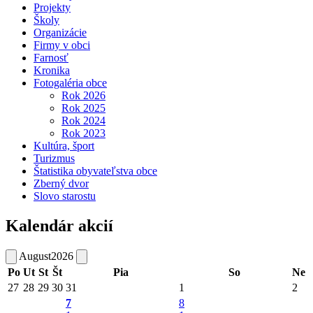
Projekty
Školy
Organizácie
Firmy v obci
Farnosť
Kronika
Fotogaléria obce
Rok 2026
Rok 2025
Rok 2024
Rok 2023
Kultúra, šport
Turizmus
Štatistika obyvateľstva obce
Zberný dvor
Slovo starostu
Kalendár akcií
August
2026
Po
Ut
St
Št
Pia
So
Ne
27
28
29
30
31
1
2
7
8