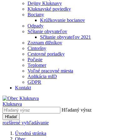
Dejiny Kluknavy
Kluknavské poviedky
Bociany
Krúžkovanie bocianov
Odpady
Sčítanie obyvateľov
Sčítanie obyvateľov 2021
Zoznam dlžníkov
Cintoríny
Cestovné poriadky
Počasie
Teplomer
Voľné pracovné miesta
Aplikácia mID
GDPR
Kontakt
Kluknava
Hľadaný výraz
Hľadať
rozšírené vyhľadávanie
Úvodná stránka
Obec