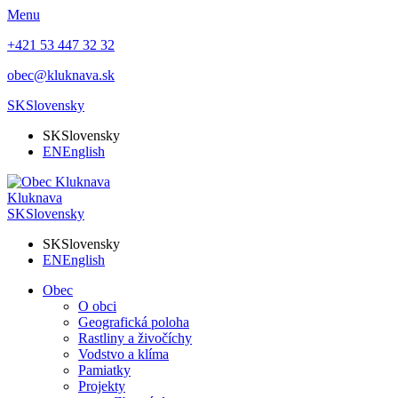
Menu
+421 53 447 32 32
obec@kluknava.sk
SK
Slovensky
SK
Slovensky
EN
English
Kluknava
SK
Slovensky
SK
Slovensky
EN
English
Obec
O obci
Geografická poloha
Rastliny a živočíchy
Vodstvo a klíma
Pamiatky
Projekty