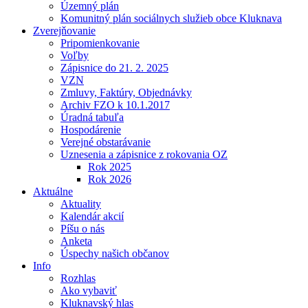
Územný plán
Komunitný plán sociálnych služieb obce Kluknava
Zverejňovanie
Pripomienkovanie
Voľby
Zápisnice do 21. 2. 2025
VZN
Zmluvy, Faktúry, Objednávky
Archiv FZO k 10.1.2017
Úradná tabuľa
Hospodárenie
Verejné obstarávanie
Uznesenia a zápisnice z rokovania OZ
Rok 2025
Rok 2026
Aktuálne
Aktuality
Kalendár akcií
Píšu o nás
Anketa
Úspechy našich občanov
Info
Rozhlas
Ako vybaviť
Kluknavský hlas