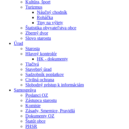
Kultúra, šport
Turizmus
Náučný chodník
Roháčka
Tipy na výlety
Štatistika obyvateľstva obce
Zberný dvor
Slovo starostu
Úrad
Starosta
Hlavný kontrolór
HK - dokumenty
Tlačivá
Stavebný úrad
Sadzobník poplatkov
Civilná ochrana
Slobodný prístup k informáciám
Samospráva
Poslanci OZ
Zástupca starostu
Komisie
Zásady, Smernice, Pravidlá
Dokumenty OZ
Štatút obce
PHSR