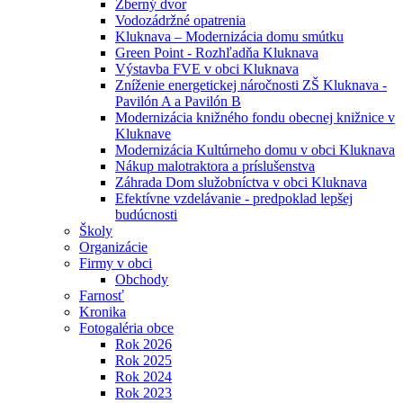
Zberný dvor
Vodozádržné opatrenia
Kluknava – Modernizácia domu smútku
Green Point - Rozhľadňa Kluknava
Výstavba FVE v obci Kluknava
Zníženie energetickej náročnosti ZŠ Kluknava -
Pavilón A a Pavilón B
Modernizácia knižného fondu obecnej knižnice v
Kluknave
Modernizácia Kultúrneho domu v obci Kluknava
Nákup malotraktora a príslušenstva
Záhrada Dom služobníctva v obci Kluknava
Efektívne vzdelávanie - predpoklad lepšej
budúcnosti
Školy
Organizácie
Firmy v obci
Obchody
Farnosť
Kronika
Fotogaléria obce
Rok 2026
Rok 2025
Rok 2024
Rok 2023