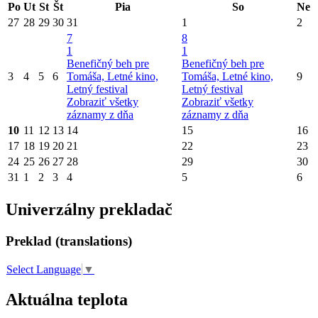
Po
Ut
St
Št
Pia
So
Ne
27
28
29
30
31
1
2
7
8
1
1
Benefičný beh pre
Benefičný beh pre
3
4
5
6
Tomáša, Letné kino,
Tomáša, Letné kino,
9
Letný festival
Letný festival
Zobraziť všetky
Zobraziť všetky
záznamy z dňa
záznamy z dňa
10
11
12
13
14
15
16
17
18
19
20
21
22
23
24
25
26
27
28
29
30
31
1
2
3
4
5
6
Univerzálny prekladač
Preklad (translations)
Select Language
▼
Aktuálna teplota