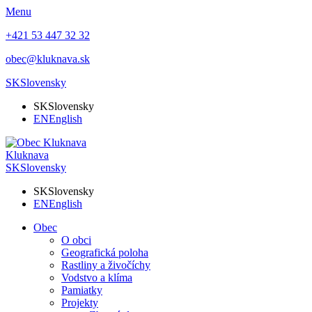
Menu
+421 53 447 32 32
obec@kluknava.sk
SK
Slovensky
SK
Slovensky
EN
English
Kluknava
SK
Slovensky
SK
Slovensky
EN
English
Obec
O obci
Geografická poloha
Rastliny a živočíchy
Vodstvo a klíma
Pamiatky
Projekty