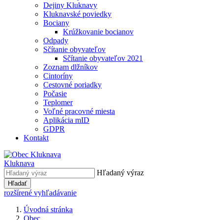
Dejiny Kluknavy
Kluknavské poviedky
Bociany
Krúžkovanie bocianov
Odpady
Sčítanie obyvateľov
Sčítanie obyvateľov 2021
Zoznam dlžníkov
Cintoríny
Cestovné poriadky
Počasie
Teplomer
Voľné pracovné miesta
Aplikácia mID
GDPR
Kontakt
Kluknava
Hľadaný výraz
Hľadať
rozšírené vyhľadávanie
Úvodná stránka
Obec