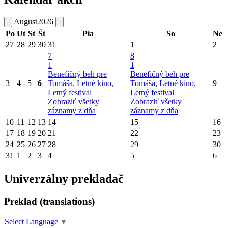
August
2026
Po
Ut
St
Št
Pia
So
Ne
27
28
29
30
31
1
2
7
8
1
1
Benefičný beh pre
Benefičný beh pre
3
4
5
6
Tomáša, Letné kino,
Tomáša, Letné kino,
9
Letný festival
Letný festival
Zobraziť všetky
Zobraziť všetky
záznamy z dňa
záznamy z dňa
10
11
12
13
14
15
16
17
18
19
20
21
22
23
24
25
26
27
28
29
30
31
1
2
3
4
5
6
Univerzálny prekladač
Preklad (translations)
Select Language
▼