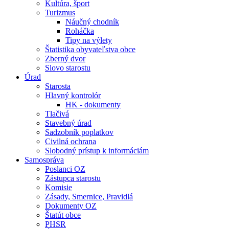
Kultúra, šport
Turizmus
Náučný chodník
Roháčka
Tipy na výlety
Štatistika obyvateľstva obce
Zberný dvor
Slovo starostu
Úrad
Starosta
Hlavný kontrolór
HK - dokumenty
Tlačivá
Stavebný úrad
Sadzobník poplatkov
Civilná ochrana
Slobodný prístup k informáciám
Samospráva
Poslanci OZ
Zástupca starostu
Komisie
Zásady, Smernice, Pravidlá
Dokumenty OZ
Štatút obce
PHSR