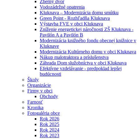
Zberný dvor
Vodozádržné opatrenia
Kluknava – Modernizácia domu smútku
Green Point - Rozhľadňa Kluknava
Výstavba FVE v obci Kluknava
Zníženie energetickej náročnosti ZŠ Kluknava -
Pavilón A a Pavilón B
Modernizácia knižného fondu obecnej knižnice v
Kluknave
Modernizácia Kultúrneho domu v obci Kluknava
Nákup malotraktora a príslušenstva
Záhrada Dom služobníctva v obci Kluknava
Efektívne vzdelávanie - predpoklad lepšej
budúcnosti
Školy
Organizácie
Firmy v obci
Obchody
Farnosť
Kronika
Fotogaléria obce
Rok 2026
Rok 2025
Rok 2024
Rok 2023