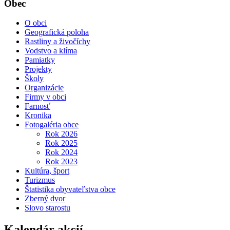
Obec
O obci
Geografická poloha
Rastliny a živočíchy
Vodstvo a klíma
Pamiatky
Projekty
Školy
Organizácie
Firmy v obci
Farnosť
Kronika
Fotogaléria obce
Rok 2026
Rok 2025
Rok 2024
Rok 2023
Kultúra, šport
Turizmus
Štatistika obyvateľstva obce
Zberný dvor
Slovo starostu
Kalendár akcií