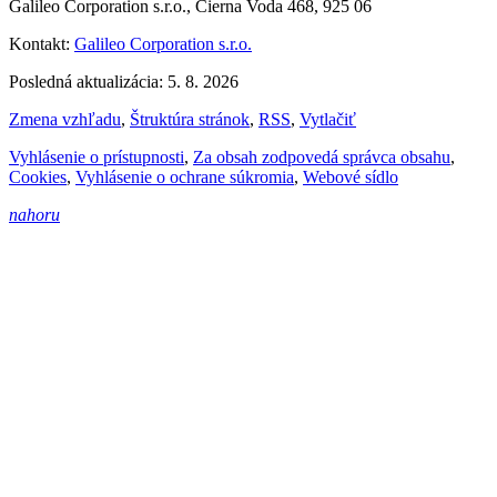
Galileo Corporation s.r.o., Čierna Voda 468, 925 06
Kontakt:
Galileo Corporation s.r.o.
Posledná aktualizácia: 5. 8. 2026
Zmena vzhľadu
,
Štruktúra stránok
,
RSS
,
Vytlačiť
Vyhlásenie o prístupnosti
,
Za obsah zodpovedá správca obsahu
,
Cookies
,
Vyhlásenie o ochrane súkromia
,
Webové sídlo
nahoru