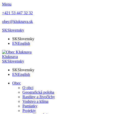
Menu
+421 53 447 32 32
obec@kluknava.sk
SK
Slovensky
SK
Slovensky
EN
English
Kluknava
SK
Slovensky
SK
Slovensky
EN
English
Obec
O obci
Geografická poloha
Rastliny a živočíchy
Vodstvo a klíma
Pamiatky
Projekty