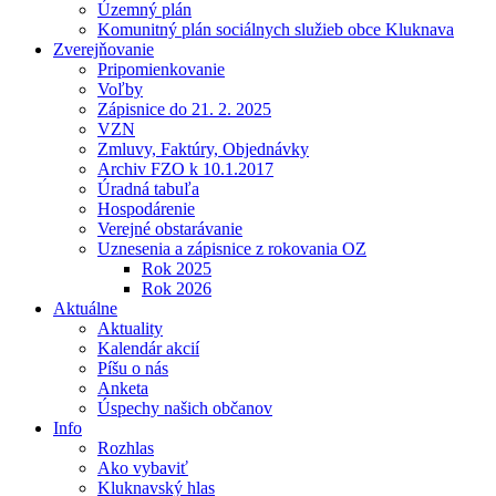
Územný plán
Komunitný plán sociálnych služieb obce Kluknava
Zverejňovanie
Pripomienkovanie
Voľby
Zápisnice do 21. 2. 2025
VZN
Zmluvy, Faktúry, Objednávky
Archiv FZO k 10.1.2017
Úradná tabuľa
Hospodárenie
Verejné obstarávanie
Uznesenia a zápisnice z rokovania OZ
Rok 2025
Rok 2026
Aktuálne
Aktuality
Kalendár akcií
Píšu o nás
Anketa
Úspechy našich občanov
Info
Rozhlas
Ako vybaviť
Kluknavský hlas