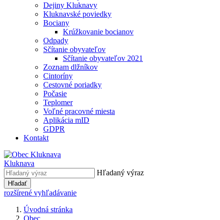
Dejiny Kluknavy
Kluknavské poviedky
Bociany
Krúžkovanie bocianov
Odpady
Sčítanie obyvateľov
Sčítanie obyvateľov 2021
Zoznam dlžníkov
Cintoríny
Cestovné poriadky
Počasie
Teplomer
Voľné pracovné miesta
Aplikácia mID
GDPR
Kontakt
Kluknava
Hľadaný výraz
Hľadať
rozšírené vyhľadávanie
Úvodná stránka
Obec