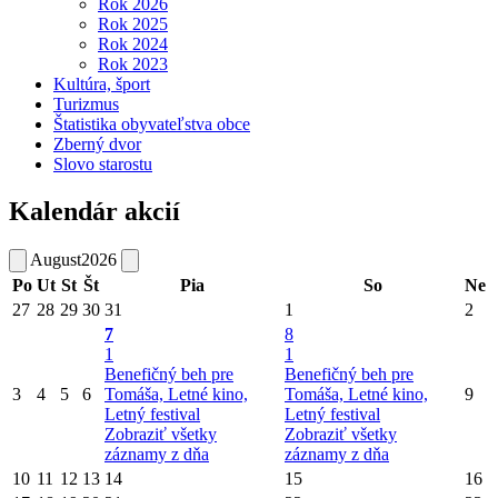
Rok 2026
Rok 2025
Rok 2024
Rok 2023
Kultúra, šport
Turizmus
Štatistika obyvateľstva obce
Zberný dvor
Slovo starostu
Kalendár akcií
August
2026
Po
Ut
St
Št
Pia
So
Ne
27
28
29
30
31
1
2
7
8
1
1
Benefičný beh pre
Benefičný beh pre
3
4
5
6
Tomáša, Letné kino,
Tomáša, Letné kino,
9
Letný festival
Letný festival
Zobraziť všetky
Zobraziť všetky
záznamy z dňa
záznamy z dňa
10
11
12
13
14
15
16