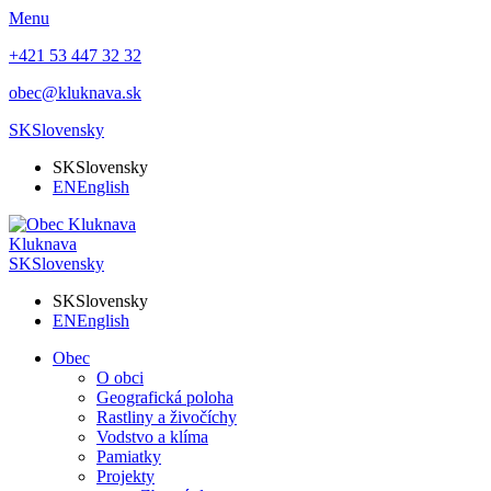
Menu
+421 53 447 32 32
obec@kluknava.sk
SK
Slovensky
SK
Slovensky
EN
English
Kluknava
SK
Slovensky
SK
Slovensky
EN
English
Obec
O obci
Geografická poloha
Rastliny a živočíchy
Vodstvo a klíma
Pamiatky
Projekty