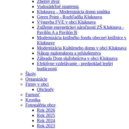
Zberný dvor
Vodozádržné opatrenia
Kluknava – Modernizácia domu smútku
Green Point - Rozhľadňa Kluknava
Výstavba FVE v obci Kluknava
Zníženie energetickej náročnosti ZŠ Kluknava -
Pavilón A a Pavilón B
Modernizácia knižného fondu obecnej knižnice v
Kluknave
Modernizácia Kultúrneho domu v obci Kluknava
Nákup malotraktora a príslušenstva
Záhrada Dom služobníctva v obci Kluknava
Efektívne vzdelávanie - predpoklad lepšej
budúcnosti
Školy
Organizácie
Firmy v obci
Obchody
Farnosť
Kronika
Fotogaléria obce
Rok 2026
Rok 2025
Rok 2024
Rok 2023