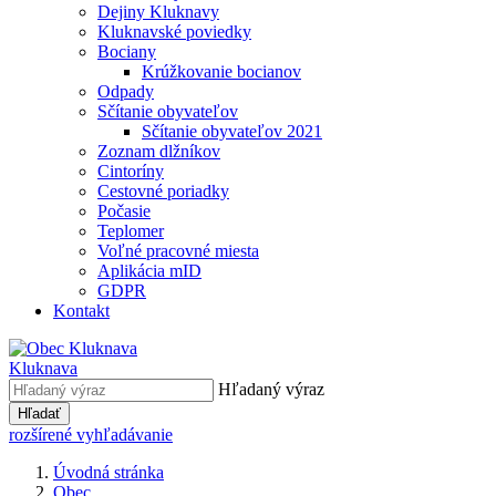
Dejiny Kluknavy
Kluknavské poviedky
Bociany
Krúžkovanie bocianov
Odpady
Sčítanie obyvateľov
Sčítanie obyvateľov 2021
Zoznam dlžníkov
Cintoríny
Cestovné poriadky
Počasie
Teplomer
Voľné pracovné miesta
Aplikácia mID
GDPR
Kontakt
Kluknava
Hľadaný výraz
Hľadať
rozšírené vyhľadávanie
Úvodná stránka
Obec