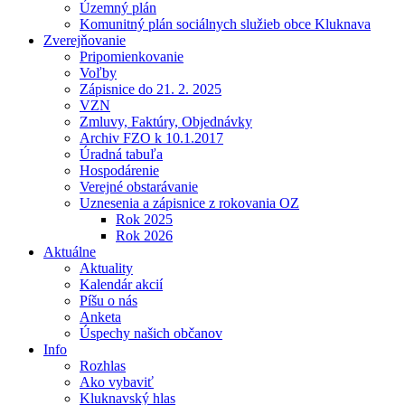
Územný plán
Komunitný plán sociálnych služieb obce Kluknava
Zverejňovanie
Pripomienkovanie
Voľby
Zápisnice do 21. 2. 2025
VZN
Zmluvy, Faktúry, Objednávky
Archiv FZO k 10.1.2017
Úradná tabuľa
Hospodárenie
Verejné obstarávanie
Uznesenia a zápisnice z rokovania OZ
Rok 2025
Rok 2026
Aktuálne
Aktuality
Kalendár akcií
Píšu o nás
Anketa
Úspechy našich občanov
Info
Rozhlas
Ako vybaviť
Kluknavský hlas