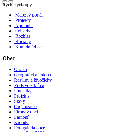
Rýchle prístupy
Mapový portál
Projekty
App miD
Odpady
Rozhlas
Bociany
Kam do Obce
Obec
O obci
Geografická poloha
Rastliny a živočíchy
Vodstvo a klíma
Pamiatky
Projekty
Školy
Organizácie
Firmy v obci
Farnosť
Kronika
Fotogaléria obce