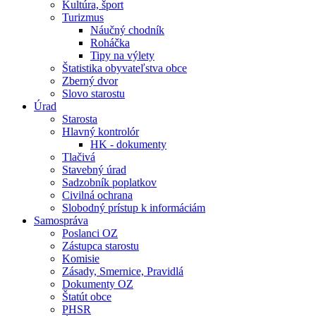
Kultúra, šport
Turizmus
Náučný chodník
Roháčka
Tipy na výlety
Štatistika obyvateľstva obce
Zberný dvor
Slovo starostu
Úrad
Starosta
Hlavný kontrolór
HK - dokumenty
Tlačivá
Stavebný úrad
Sadzobník poplatkov
Civilná ochrana
Slobodný prístup k informáciám
Samospráva
Poslanci OZ
Zástupca starostu
Komisie
Zásady, Smernice, Pravidlá
Dokumenty OZ
Štatút obce
PHSR