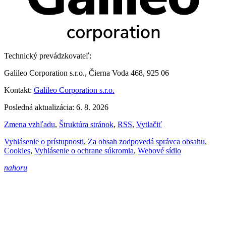
Technický prevádzkovateľ:
Galileo Corporation s.r.o., Čierna Voda 468, 925 06
Kontakt:
Galileo Corporation s.r.o.
Posledná aktualizácia: 6. 8. 2026
Zmena vzhľadu
,
Štruktúra stránok
,
RSS
,
Vytlačiť
Vyhlásenie o prístupnosti
,
Za obsah zodpovedá správca obsahu
,
Cookies
,
Vyhlásenie o ochrane súkromia
,
Webové sídlo
nahoru