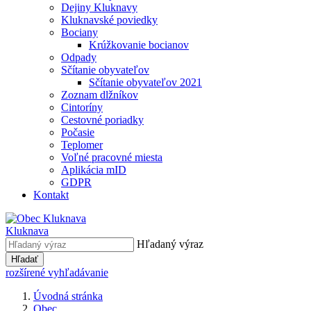
Dejiny Kluknavy
Kluknavské poviedky
Bociany
Krúžkovanie bocianov
Odpady
Sčítanie obyvateľov
Sčítanie obyvateľov 2021
Zoznam dlžníkov
Cintoríny
Cestovné poriadky
Počasie
Teplomer
Voľné pracovné miesta
Aplikácia mID
GDPR
Kontakt
Kluknava
Hľadaný výraz
Hľadať
rozšírené vyhľadávanie
Úvodná stránka
Obec