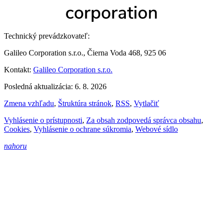
Technický prevádzkovateľ:
Galileo Corporation s.r.o., Čierna Voda 468, 925 06
Kontakt:
Galileo Corporation s.r.o.
Posledná aktualizácia: 6. 8. 2026
Zmena vzhľadu
,
Štruktúra stránok
,
RSS
,
Vytlačiť
Vyhlásenie o prístupnosti
,
Za obsah zodpovedá správca obsahu
,
Cookies
,
Vyhlásenie o ochrane súkromia
,
Webové sídlo
nahoru