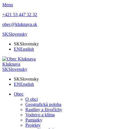
Menu
+421 53 447 32 32
obec@kluknava.sk
SK
Slovensky
SK
Slovensky
EN
English
Kluknava
SK
Slovensky
SK
Slovensky
EN
English
Obec
O obci
Geografická poloha
Rastliny a živočíchy
Vodstvo a klíma
Pamiatky
Projekty