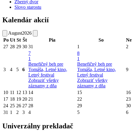
Zberný dvor
Slovo starostu
Kalendár akcií
August
2026
Po
Ut
St
Št
Pia
So
Ne
27
28
29
30
31
1
2
7
8
1
1
Benefičný beh pre
Benefičný beh pre
3
4
5
6
Tomáša, Letné kino,
Tomáša, Letné kino,
9
Letný festival
Letný festival
Zobraziť všetky
Zobraziť všetky
záznamy z dňa
záznamy z dňa
10
11
12
13
14
15
16
17
18
19
20
21
22
23
24
25
26
27
28
29
30
31
1
2
3
4
5
6
Univerzálny prekladač