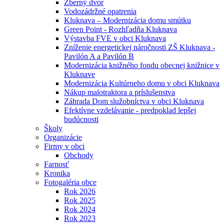
Zberný dvor
Vodozádržné opatrenia
Kluknava – Modernizácia domu smútku
Green Point - Rozhľadňa Kluknava
Výstavba FVE v obci Kluknava
Zníženie energetickej náročnosti ZŠ Kluknava -
Pavilón A a Pavilón B
Modernizácia knižného fondu obecnej knižnice v
Kluknave
Modernizácia Kultúrneho domu v obci Kluknava
Nákup malotraktora a príslušenstva
Záhrada Dom služobníctva v obci Kluknava
Efektívne vzdelávanie - predpoklad lepšej
budúcnosti
Školy
Organizácie
Firmy v obci
Obchody
Farnosť
Kronika
Fotogaléria obce
Rok 2026
Rok 2025
Rok 2024
Rok 2023