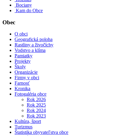
Bociany
Kam do Obce
Obec
O obci
Geografická poloha
Rastliny a živočíchy
Vodstvo a klíma
Pamiatky
Projekty
Školy
Organizácie
Firmy v obci
Farnosť
Kronika
Fotogaléria obce
Rok 2026
Rok 2025
Rok 2024
Rok 2023
Kultúra, šport
Turizmus
Štatistika obyvateľstva obce