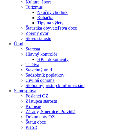
Kultúra, šport
Turizmus
Náučný chodník
Roháčka
Tipy na výlety
Štatistika obyvateľstva obce
Zberný dvor
Slovo starostu
Úrad
Starosta
Hlavný kontrolór
HK - dokumenty
Tlačivá
Stavebný úrad
Sadzobník poplatkov
Civilná ochrana
Slobodný prístup k informáciám
Samospráva
Poslanci OZ
Zástupca starostu
Komisie
Zásady, Smernice, Pravidlá
Dokumenty OZ
Štatút obce
PHSR