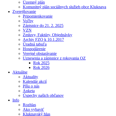
Územný plán
Komunitný plán sociálnych služieb obce Kluknava
Zverejňovanie
Pripomienkovanie
Voľby
Zápisnice do 21. 2. 2025
VZN
Zmluvy, Faktúry, Objednávky
Archiv FZO k 10.1.2017
Úradná tabuľa
Hospodárenie
Verejné obstarávanie
Uznesenia a zápisnice z rokovania OZ
Rok 2025
Rok 2026
Aktuálne
Aktuality
Kalendár akcií
Píšu o nás
Anketa
Úspechy našich občanov
Info
Rozhlas
Ako vybaviť
Kluknavský hlas