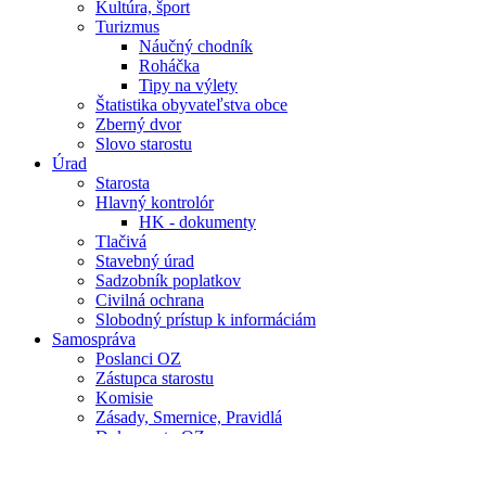
Kultúra, šport
Turizmus
Náučný chodník
Roháčka
Tipy na výlety
Štatistika obyvateľstva obce
Zberný dvor
Slovo starostu
Úrad
Starosta
Hlavný kontrolór
HK - dokumenty
Tlačivá
Stavebný úrad
Sadzobník poplatkov
Civilná ochrana
Slobodný prístup k informáciám
Samospráva
Poslanci OZ
Zástupca starostu
Komisie
Zásady, Smernice, Pravidlá
Dokumenty OZ
Štatút obce
PHSR