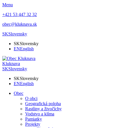
Menu
+421 53 447 32 32
obec@kluknava.sk
SK
Slovensky
SK
Slovensky
EN
English
Kluknava
SK
Slovensky
SK
Slovensky
EN
English
Obec
O obci
Geografická poloha
Rastliny a živočíchy
Vodstvo a klíma
Pamiatky
Projekty