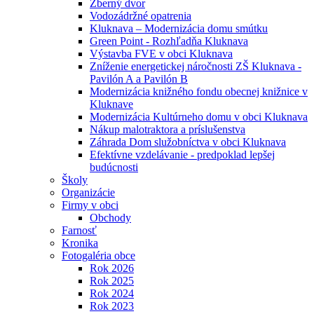
Zberný dvor
Vodozádržné opatrenia
Kluknava – Modernizácia domu smútku
Green Point - Rozhľadňa Kluknava
Výstavba FVE v obci Kluknava
Zníženie energetickej náročnosti ZŠ Kluknava -
Pavilón A a Pavilón B
Modernizácia knižného fondu obecnej knižnice v
Kluknave
Modernizácia Kultúrneho domu v obci Kluknava
Nákup malotraktora a príslušenstva
Záhrada Dom služobníctva v obci Kluknava
Efektívne vzdelávanie - predpoklad lepšej
budúcnosti
Školy
Organizácie
Firmy v obci
Obchody
Farnosť
Kronika
Fotogaléria obce
Rok 2026
Rok 2025
Rok 2024
Rok 2023