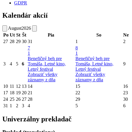
GDPR
Kalendár akcií
August
2026
Po
Ut
St
Št
Pia
So
Ne
27
28
29
30
31
1
2
7
8
1
1
Benefičný beh pre
Benefičný beh pre
3
4
5
6
Tomáša, Letné kino,
Tomáša, Letné kino,
9
Letný festival
Letný festival
Zobraziť všetky
Zobraziť všetky
záznamy z dňa
záznamy z dňa
10
11
12
13
14
15
16
17
18
19
20
21
22
23
24
25
26
27
28
29
30
31
1
2
3
4
5
6
Univerzálny prekladač