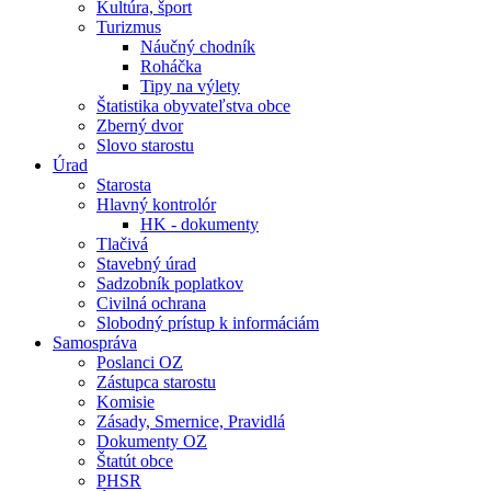
Kultúra, šport
Turizmus
Náučný chodník
Roháčka
Tipy na výlety
Štatistika obyvateľstva obce
Zberný dvor
Slovo starostu
Úrad
Starosta
Hlavný kontrolór
HK - dokumenty
Tlačivá
Stavebný úrad
Sadzobník poplatkov
Civilná ochrana
Slobodný prístup k informáciám
Samospráva
Poslanci OZ
Zástupca starostu
Komisie
Zásady, Smernice, Pravidlá
Dokumenty OZ
Štatút obce
PHSR