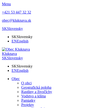
Menu
+421 53 447 32 32
obec@kluknava.sk
SK
Slovensky
SK
Slovensky
EN
English
Kluknava
SK
Slovensky
SK
Slovensky
EN
English
Obec
O obci
Geografická poloha
Rastliny a živočíchy
Vodstvo a klíma
Pamiatky
Projekty