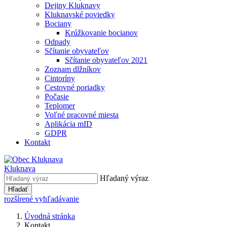
Dejiny Kluknavy
Kluknavské poviedky
Bociany
Krúžkovanie bocianov
Odpady
Sčítanie obyvateľov
Sčítanie obyvateľov 2021
Zoznam dlžníkov
Cintoríny
Cestovné poriadky
Počasie
Teplomer
Voľné pracovné miesta
Aplikácia mID
GDPR
Kontakt
Kluknava
Hľadaný výraz
Hľadať
rozšírené vyhľadávanie
Úvodná stránka
Kontakt