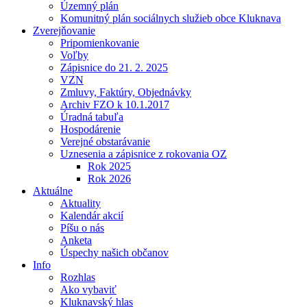
Územný plán
Komunitný plán sociálnych služieb obce Kluknava
Zverejňovanie
Pripomienkovanie
Voľby
Zápisnice do 21. 2. 2025
VZN
Zmluvy, Faktúry, Objednávky
Archiv FZO k 10.1.2017
Úradná tabuľa
Hospodárenie
Verejné obstarávanie
Uznesenia a zápisnice z rokovania OZ
Rok 2025
Rok 2026
Aktuálne
Aktuality
Kalendár akcií
Píšu o nás
Anketa
Úspechy našich občanov
Info
Rozhlas
Ako vybaviť
Kluknavský hlas