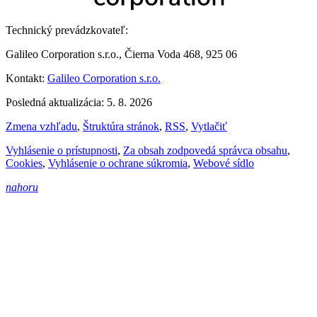
Technický prevádzkovateľ:
Galileo Corporation s.r.o., Čierna Voda 468, 925 06
Kontakt:
Galileo Corporation s.r.o.
Posledná aktualizácia: 5. 8. 2026
Zmena vzhľadu
,
Štruktúra stránok
,
RSS
,
Vytlačiť
Vyhlásenie o prístupnosti
,
Za obsah zodpovedá správca obsahu
,
Cookies
,
Vyhlásenie o ochrane súkromia
,
Webové sídlo
nahoru