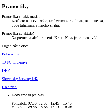
Pranostiky
Pranostika na akt. mesiac
Keď leto na Leva príde, keď veľmi zarodí mak, buk a lieska,
bude tuhá zima a mnoho sňahu.
Pranostika na akt.deň
Na premenia /deň premenia Krista Pána/ je premena vôd.
Organizácie obce
Polovníctvo
TJ FC Kluknava
DHZ
Slovenský červený kríž
Únia žien
Kedy sme tu pre Vás
Pondelok: 07.30 -12.00 12.45 – 15.45
Utorok: 07.30 -12.00 12.45 – 15.45