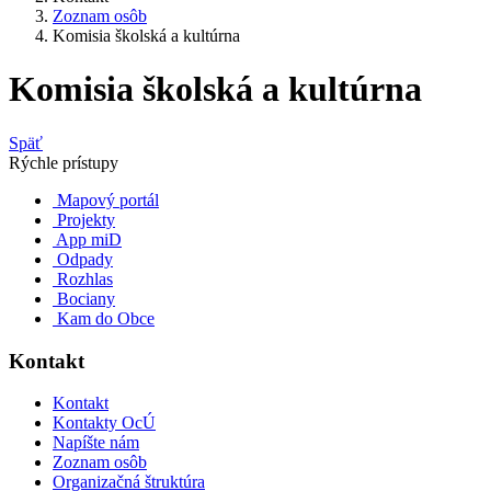
Zoznam osôb
Komisia školská a kultúrna
Komisia školská a kultúrna
Späť
Rýchle prístupy
Mapový portál
Projekty
App miD
Odpady
Rozhlas
Bociany
Kam do Obce
Kontakt
Kontakt
Kontakty OcÚ
Napíšte nám
Zoznam osôb
Organizačná štruktúra