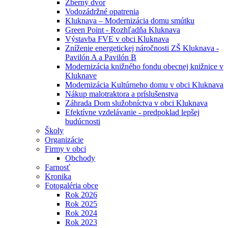
Zberný dvor
Vodozádržné opatrenia
Kluknava – Modernizácia domu smútku
Green Point - Rozhľadňa Kluknava
Výstavba FVE v obci Kluknava
Zníženie energetickej náročnosti ZŠ Kluknava -
Pavilón A a Pavilón B
Modernizácia knižného fondu obecnej knižnice v
Kluknave
Modernizácia Kultúrneho domu v obci Kluknava
Nákup malotraktora a príslušenstva
Záhrada Dom služobníctva v obci Kluknava
Efektívne vzdelávanie - predpoklad lepšej
budúcnosti
Školy
Organizácie
Firmy v obci
Obchody
Farnosť
Kronika
Fotogaléria obce
Rok 2026
Rok 2025
Rok 2024
Rok 2023