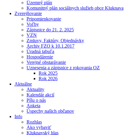
Územný plán
Komunitný plán sociálnych služieb obce Kluknava
Zverejňovanie
Pripomienkovanie
Voľby
Zápisnice do 21. 2. 2025
VZN
Zmluvy, Faktúry, Objednávky
Archiv FZO k 10.1.2017
Úradná tabuľa
Hospodárenie
Verejné obstarávanie
Uznesenia a zápisnice z rokovania OZ
Rok 2025
Rok 2026
Aktuálne
Aktuality
Kalendár akcií
Píšu o nás
Anketa
Úspechy našich občanov
Info
Rozhlas
Ako vybaviť
Kluknavský hlas