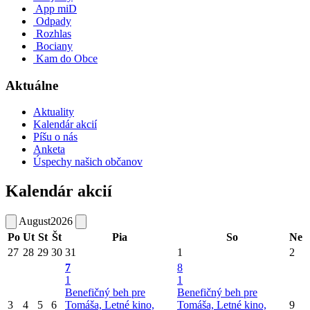
App miD
Odpady
Rozhlas
Bociany
Kam do Obce
Aktuálne
Aktuality
Kalendár akcií
Píšu o nás
Anketa
Úspechy našich občanov
Kalendár akcií
August
2026
Po
Ut
St
Št
Pia
So
Ne
27
28
29
30
31
1
2
7
8
1
1
Benefičný beh pre
Benefičný beh pre
3
4
5
6
Tomáša, Letné kino,
Tomáša, Letné kino,
9