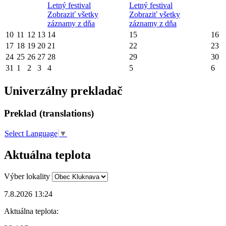
Letný festival
Letný festival
Zobraziť všetky
Zobraziť všetky
záznamy z dňa
záznamy z dňa
10
11
12
13
14
15
16
17
18
19
20
21
22
23
24
25
26
27
28
29
30
31
1
2
3
4
5
6
Univerzálny prekladač
Preklad (translations)
Select Language
▼
Aktuálna teplota
Výber lokality
7.8.2026 13:24
Aktuálna teplota: