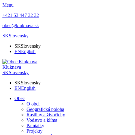
Menu
+421 53 447 32 32
obec@kluknava.sk
SK
Slovensky
SK
Slovensky
EN
English
Kluknava
SK
Slovensky
SK
Slovensky
EN
English
Obec
O obci
Geografická poloha
Rastliny a živočíchy
Vodstvo a klíma
Pamiatky
Projekty