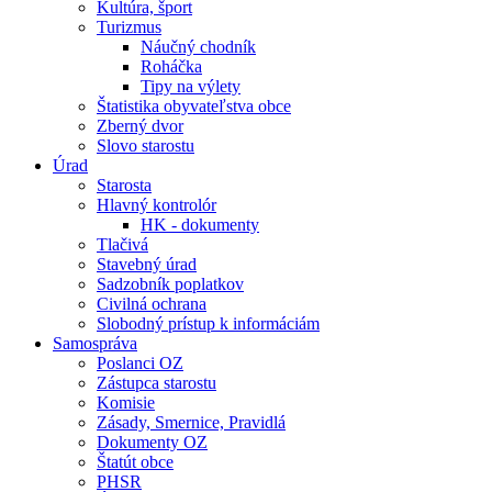
Kultúra, šport
Turizmus
Náučný chodník
Roháčka
Tipy na výlety
Štatistika obyvateľstva obce
Zberný dvor
Slovo starostu
Úrad
Starosta
Hlavný kontrolór
HK - dokumenty
Tlačivá
Stavebný úrad
Sadzobník poplatkov
Civilná ochrana
Slobodný prístup k informáciám
Samospráva
Poslanci OZ
Zástupca starostu
Komisie
Zásady, Smernice, Pravidlá
Dokumenty OZ
Štatút obce
PHSR