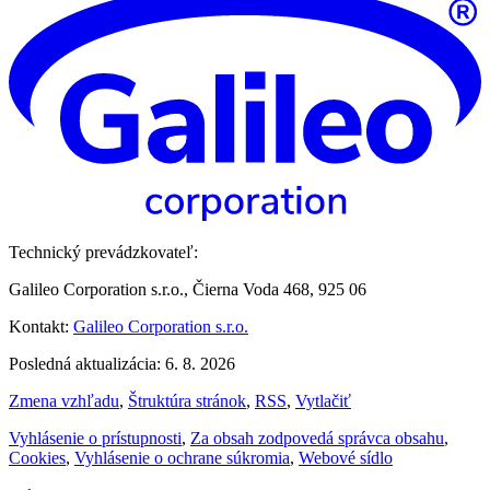
Technický prevádzkovateľ:
Galileo Corporation s.r.o., Čierna Voda 468, 925 06
Kontakt:
Galileo Corporation s.r.o.
Posledná aktualizácia: 6. 8. 2026
Zmena vzhľadu
,
Štruktúra stránok
,
RSS
,
Vytlačiť
Vyhlásenie o prístupnosti
,
Za obsah zodpovedá správca obsahu
,
Cookies
,
Vyhlásenie o ochrane súkromia
,
Webové sídlo