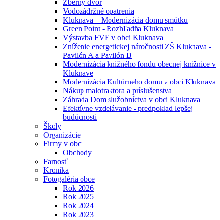
Zberný dvor
Vodozádržné opatrenia
Kluknava – Modernizácia domu smútku
Green Point - Rozhľadňa Kluknava
Výstavba FVE v obci Kluknava
Zníženie energetickej náročnosti ZŠ Kluknava -
Pavilón A a Pavilón B
Modernizácia knižného fondu obecnej knižnice v
Kluknave
Modernizácia Kultúrneho domu v obci Kluknava
Nákup malotraktora a príslušenstva
Záhrada Dom služobníctva v obci Kluknava
Efektívne vzdelávanie - predpoklad lepšej
budúcnosti
Školy
Organizácie
Firmy v obci
Obchody
Farnosť
Kronika
Fotogaléria obce
Rok 2026
Rok 2025
Rok 2024
Rok 2023