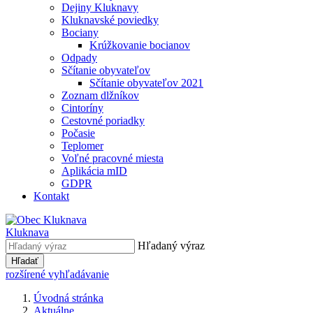
Dejiny Kluknavy
Kluknavské poviedky
Bociany
Krúžkovanie bocianov
Odpady
Sčítanie obyvateľov
Sčítanie obyvateľov 2021
Zoznam dlžníkov
Cintoríny
Cestovné poriadky
Počasie
Teplomer
Voľné pracovné miesta
Aplikácia mID
GDPR
Kontakt
Kluknava
Hľadaný výraz
Hľadať
rozšírené vyhľadávanie
Úvodná stránka
Aktuálne