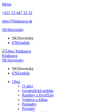
Menu
+421 53 447 32 32
obec@kluknava.sk
SK
Slovensky
SK
Slovensky
EN
English
Kluknava
SK
Slovensky
SK
Slovensky
EN
English
Obec
O obci
Geografická poloha
Rastliny a živočíchy
Vodstvo a klíma
Pamiatky
Projekty