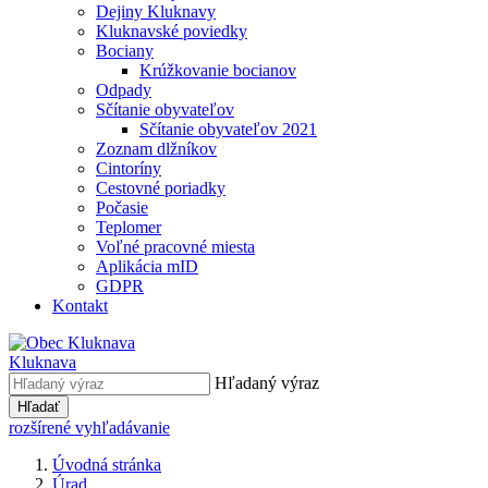
Dejiny Kluknavy
Kluknavské poviedky
Bociany
Krúžkovanie bocianov
Odpady
Sčítanie obyvateľov
Sčítanie obyvateľov 2021
Zoznam dlžníkov
Cintoríny
Cestovné poriadky
Počasie
Teplomer
Voľné pracovné miesta
Aplikácia mID
GDPR
Kontakt
Kluknava
Hľadaný výraz
Hľadať
rozšírené vyhľadávanie
Úvodná stránka
Úrad