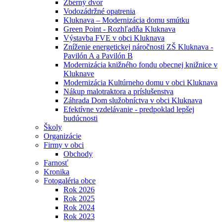
Zberný dvor
Vodozádržné opatrenia
Kluknava – Modernizácia domu smútku
Green Point - Rozhľadňa Kluknava
Výstavba FVE v obci Kluknava
Zníženie energetickej náročnosti ZŠ Kluknava -
Pavilón A a Pavilón B
Modernizácia knižného fondu obecnej knižnice v
Kluknave
Modernizácia Kultúrneho domu v obci Kluknava
Nákup malotraktora a príslušenstva
Záhrada Dom služobníctva v obci Kluknava
Efektívne vzdelávanie - predpoklad lepšej
budúcnosti
Školy
Organizácie
Firmy v obci
Obchody
Farnosť
Kronika
Fotogaléria obce
Rok 2026
Rok 2025
Rok 2024
Rok 2023