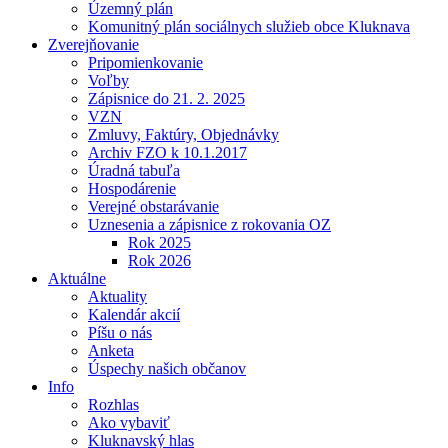
Územný plán
Komunitný plán sociálnych služieb obce Kluknava
Zverejňovanie
Pripomienkovanie
Voľby
Zápisnice do 21. 2. 2025
VZN
Zmluvy, Faktúry, Objednávky
Archiv FZO k 10.1.2017
Úradná tabuľa
Hospodárenie
Verejné obstarávanie
Uznesenia a zápisnice z rokovania OZ
Rok 2025
Rok 2026
Aktuálne
Aktuality
Kalendár akcií
Píšu o nás
Anketa
Úspechy našich občanov
Info
Rozhlas
Ako vybaviť
Kluknavský hlas