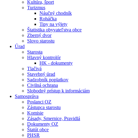
Kultúra, šport
Turizmus
Náučný chodník
Roháčka
Tipy na výlety
Štatistika obyvateľstva obce
Zberný dvor
Slovo starostu
Úrad
Starosta
Hlavný kontrolór
HK - dokumenty
Tlačivá
Stavebný úrad
Sadzobník poplatkov
Civilná ochrana
Slobodný prístup k informáciám
Samospráva
Poslanci OZ
Zástupca starostu
Komisie
Zásady, Smernice, Pravidlá
Dokumenty OZ
Štatút obce
PHSR