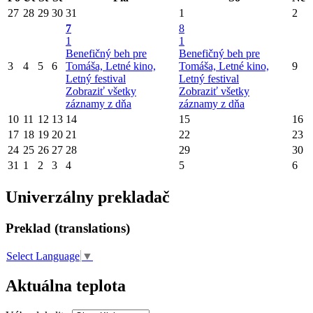
27
28
29
30
31
1
2
7
8
1
1
Benefičný beh pre
Benefičný beh pre
3
4
5
6
Tomáša, Letné kino,
Tomáša, Letné kino,
9
Letný festival
Letný festival
Zobraziť všetky
Zobraziť všetky
záznamy z dňa
záznamy z dňa
10
11
12
13
14
15
16
17
18
19
20
21
22
23
24
25
26
27
28
29
30
31
1
2
3
4
5
6
Univerzálny prekladač
Preklad (translations)
Select Language
▼
Aktuálna teplota