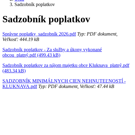
Sadzobník poplatkov
Sadzobník poplatkov
Správne poplatky_sadzobník 2026.pdf
Typ: PDF dokument,
Veľkosť: 444.19 kB
Sadzobník poplatkov - Za služby a úkony vykonané
obcou_platný.pdf (499.43 kB)
Sadzobník poplatkov za nájom majetku obce Kluknava_platný.pdf
(483.34 kB)
SADZOBNÍK MINIMÁLNYCH CIEN NEHNUTEĽNOSTÍ -
KLUKNAVA.pdf
Typ: PDF dokument, Veľkosť: 47.44 kB