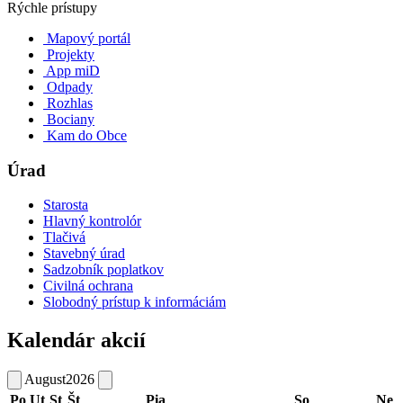
Rýchle prístupy
Mapový portál
Projekty
App miD
Odpady
Rozhlas
Bociany
Kam do Obce
Úrad
Starosta
Hlavný kontrolór
Tlačivá
Stavebný úrad
Sadzobník poplatkov
Civilná ochrana
Slobodný prístup k informáciám
Kalendár akcií
August
2026
Po
Ut
St
Št
Pia
So
Ne