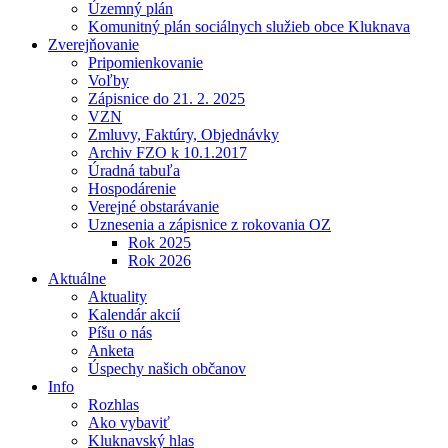
Územný plán
Komunitný plán sociálnych služieb obce Kluknava
Zverejňovanie
Pripomienkovanie
Voľby
Zápisnice do 21. 2. 2025
VZN
Zmluvy, Faktúry, Objednávky
Archiv FZO k 10.1.2017
Úradná tabuľa
Hospodárenie
Verejné obstarávanie
Uznesenia a zápisnice z rokovania OZ
Rok 2025
Rok 2026
Aktuálne
Aktuality
Kalendár akcií
Píšu o nás
Anketa
Úspechy našich občanov
Info
Rozhlas
Ako vybaviť
Kluknavský hlas