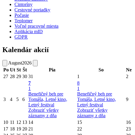
Cintoríny
Cestovné poriadky
Počasie
Teplomer
Voľné pracovné miesta
Aplikácia mID
GDPR
Kalendár akcií
August
2026
Po
Ut
St
Št
Pia
So
Ne
27
28
29
30
31
1
2
7
8
1
1
Benefičný beh pre
Benefičný beh pre
3
4
5
6
Tomáša, Letné kino,
Tomáša, Letné kino,
9
Letný festival
Letný festival
Zobraziť všetky
Zobraziť všetky
záznamy z dňa
záznamy z dňa
10
11
12
13
14
15
16
17
18
19
20
21
22
23