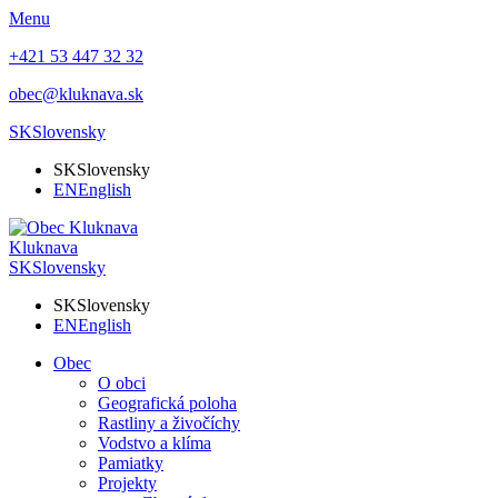
Menu
+421 53 447 32 32
obec@kluknava.sk
SK
Slovensky
SK
Slovensky
EN
English
Kluknava
SK
Slovensky
SK
Slovensky
EN
English
Obec
O obci
Geografická poloha
Rastliny a živočíchy
Vodstvo a klíma
Pamiatky
Projekty