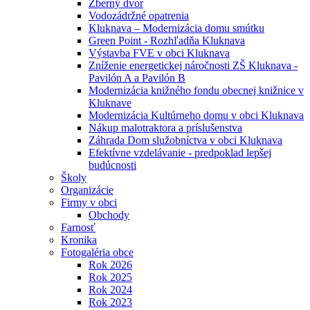
Zberný dvor
Vodozádržné opatrenia
Kluknava – Modernizácia domu smútku
Green Point - Rozhľadňa Kluknava
Výstavba FVE v obci Kluknava
Zníženie energetickej náročnosti ZŠ Kluknava -
Pavilón A a Pavilón B
Modernizácia knižného fondu obecnej knižnice v
Kluknave
Modernizácia Kultúrneho domu v obci Kluknava
Nákup malotraktora a príslušenstva
Záhrada Dom služobníctva v obci Kluknava
Efektívne vzdelávanie - predpoklad lepšej
budúcnosti
Školy
Organizácie
Firmy v obci
Obchody
Farnosť
Kronika
Fotogaléria obce
Rok 2026
Rok 2025
Rok 2024
Rok 2023