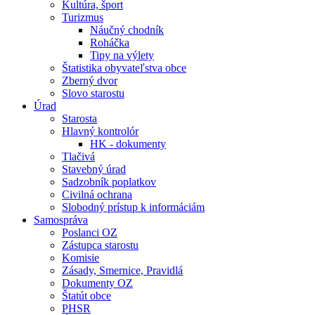
Kultúra, šport
Turizmus
Náučný chodník
Roháčka
Tipy na výlety
Štatistika obyvateľstva obce
Zberný dvor
Slovo starostu
Úrad
Starosta
Hlavný kontrolór
HK - dokumenty
Tlačivá
Stavebný úrad
Sadzobník poplatkov
Civilná ochrana
Slobodný prístup k informáciám
Samospráva
Poslanci OZ
Zástupca starostu
Komisie
Zásady, Smernice, Pravidlá
Dokumenty OZ
Štatút obce
PHSR