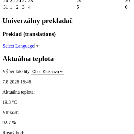
24
25
26
27
28
29
30
31
1
2
3
4
5
6
Univerzálny prekladač
Preklad (translations)
Select Language
▼
Aktuálna teplota
Výber lokality
7.8.2026 15:46
Aktuálna teplota:
19.3 °C
Vlhkosť:
92.7 %
Rosný bod: