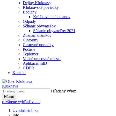
Dejiny Kluknavy
Kluknavské poviedky
Bociany
Krúžkovanie bocianov
Odpady
Sčítanie obyvateľov
Sčítanie obyvateľov 2021
Zoznam dlžníkov
Cintoríny
Cestovné poriadky
Počasie
Teplomer
Voľné pracovné miesta
Aplikácia mID
GDPR
Kontakt
Kluknava
Hľadaný výraz
Hľadať
rozšírené vyhľadávanie
Úvodná stránka
Info