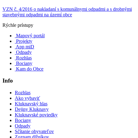
VZN č. 4/2016 o nakladaní s komunálnymi odpadmi a s drobnými
stavebnými odpadmi na území obce
Rýchle prístupy
Mapový portál
Projekty
App miD
Odpady
Rozhlas
Bociany
Kam do Obce
Info
Rozhlas
Ako vybaviť
Kluknavský hlas
Dejiny Kluknavy
Kluknavské poviedky
Bociany
Odpady
Sčítanie obyvateľov
Zoznam dlžníkov