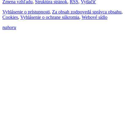
Zmena vzhľadu
,
Štruktúra stránok
,
RSS
,
Vytlačiť
Vyhlásenie o prístupnosti
,
Za obsah zodpovedá správca obsahu
,
Cookies
,
Vyhlásenie o ochrane súkromia
,
Webové sídlo
nahoru