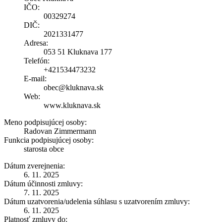
IČO:
00329274
DIČ:
2021331477
Adresa:
053 51 Kluknava 177
Telefón:
+421534473232
E-mail:
obec@kluknava.sk
Web:
www.kluknava.sk
Meno podpisujúcej osoby:
Radovan Zimmermann
Funkcia podpisujúcej osoby:
starosta obce
Dátum zverejnenia:
6. 11. 2025
Dátum účinnosti zmluvy:
7. 11. 2025
Dátum uzatvorenia/udelenia súhlasu s uzatvorením zmluvy:
6. 11. 2025
Platnosť zmluvy do: