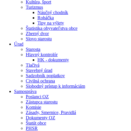
Kultúra, šport
Turizmus
Náučný chodník
Roháčka
Tipy na výlety
Štatistika obyvateľstva obce
Zberný dvor
Slovo starostu
Úrad
Starosta
Hlavný kontrolór
HK - dokumenty
Tlačivá
Stavebný úrad
Sadzobník poplatkov
Civilná ochrana
Slobodný prístup k informáciám
Samospráva
Poslanci OZ
Zástupca starostu
Komisie
Zásady, Smernice, Pravidlá
Dokumenty OZ
Štatút obce
PHSR