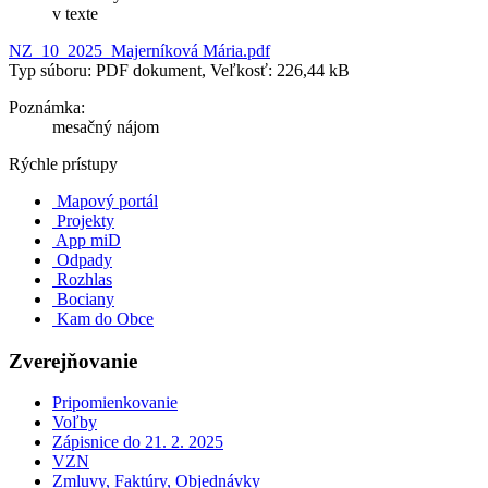
v texte
NZ_10_2025_Majerníková Mária.pdf
Typ súboru: PDF dokument, Veľkosť: 226,44 kB
Poznámka:
mesačný nájom
Rýchle prístupy
Mapový portál
Projekty
App miD
Odpady
Rozhlas
Bociany
Kam do Obce
Zverejňovanie
Pripomienkovanie
Voľby
Zápisnice do 21. 2. 2025
VZN
Zmluvy, Faktúry, Objednávky