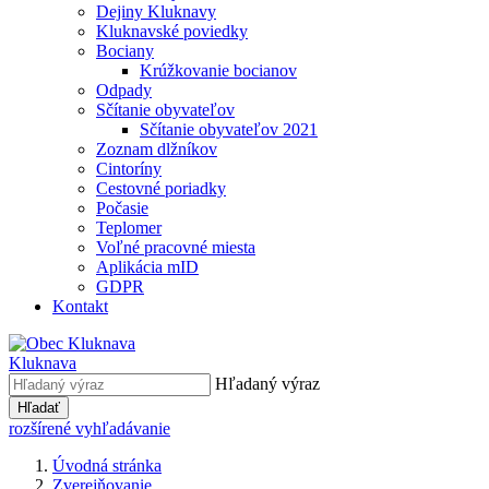
Dejiny Kluknavy
Kluknavské poviedky
Bociany
Krúžkovanie bocianov
Odpady
Sčítanie obyvateľov
Sčítanie obyvateľov 2021
Zoznam dlžníkov
Cintoríny
Cestovné poriadky
Počasie
Teplomer
Voľné pracovné miesta
Aplikácia mID
GDPR
Kontakt
Kluknava
Hľadaný výraz
Hľadať
rozšírené vyhľadávanie
Úvodná stránka
Zverejňovanie