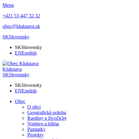
Menu
+421 53 447 32 32
obec@kluknava.sk
SK
Slovensky
SK
Slovensky
EN
English
Kluknava
SK
Slovensky
SK
Slovensky
EN
English
Obec
O obci
Geografická poloha
Rastliny a živočíchy
Vodstvo a klíma
Pamiatky
Projekty