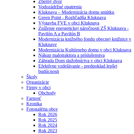
Zberný dvor
Vodozádržné opatrenia
Kluknava – Modernizácia domu smútku
Green Point - Rozhľadňa Kluknava
Výstavba FVE v obci Kluknava
Zníženie energetickej náročnosti ZŠ Kluknava -
Pavilón A a Pavilón B
Modernizácia knižného fondu obecnej knižnice v
Kluknave
Modernizácia Kultúrneho domu v obci Kluknava
Nákup malotraktora a príslušenstva
Záhrada Dom služobníctva v obci Kluknava
Efektívne vzdelávanie - predpoklad lepšej
budúcnosti
Školy
Organizácie
Firmy v obci
Obchody
Farnosť
Kronika
Fotogaléria obce
Rok 2026
Rok 2025
Rok 2024
Rok 2023