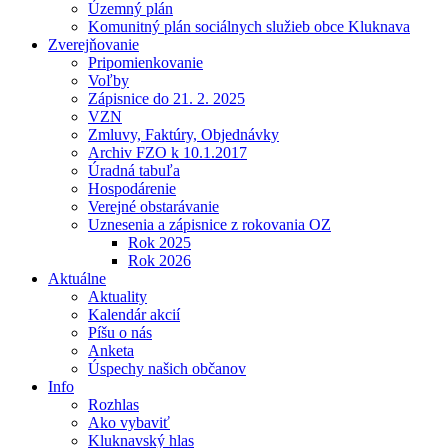
Územný plán
Komunitný plán sociálnych služieb obce Kluknava
Zverejňovanie
Pripomienkovanie
Voľby
Zápisnice do 21. 2. 2025
VZN
Zmluvy, Faktúry, Objednávky
Archiv FZO k 10.1.2017
Úradná tabuľa
Hospodárenie
Verejné obstarávanie
Uznesenia a zápisnice z rokovania OZ
Rok 2025
Rok 2026
Aktuálne
Aktuality
Kalendár akcií
Píšu o nás
Anketa
Úspechy našich občanov
Info
Rozhlas
Ako vybaviť
Kluknavský hlas