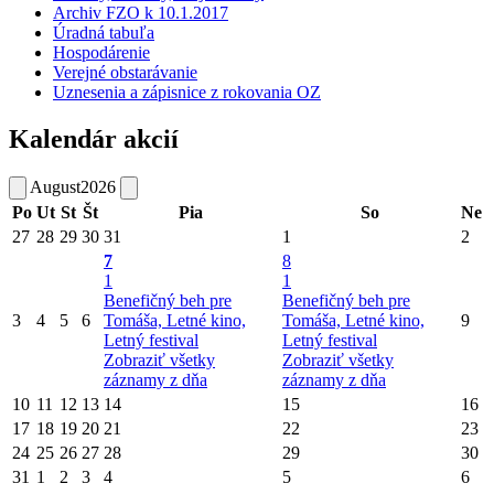
Archiv FZO k 10.1.2017
Úradná tabuľa
Hospodárenie
Verejné obstarávanie
Uznesenia a zápisnice z rokovania OZ
Kalendár akcií
August
2026
Po
Ut
St
Št
Pia
So
Ne
27
28
29
30
31
1
2
7
8
1
1
Benefičný beh pre
Benefičný beh pre
3
4
5
6
Tomáša, Letné kino,
Tomáša, Letné kino,
9
Letný festival
Letný festival
Zobraziť všetky
Zobraziť všetky
záznamy z dňa
záznamy z dňa
10
11
12
13
14
15
16
17
18
19
20
21
22
23
24
25
26
27
28
29
30
31
1
2
3
4
5
6