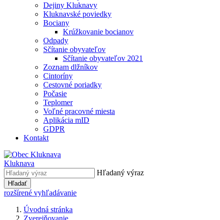
Dejiny Kluknavy
Kluknavské poviedky
Bociany
Krúžkovanie bocianov
Odpady
Sčítanie obyvateľov
Sčítanie obyvateľov 2021
Zoznam dlžníkov
Cintoríny
Cestovné poriadky
Počasie
Teplomer
Voľné pracovné miesta
Aplikácia mID
GDPR
Kontakt
Kluknava
Hľadaný výraz
Hľadať
rozšírené vyhľadávanie
Úvodná stránka
Zverejňovanie