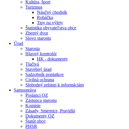
Kultúra, šport
Turizmus
Náučný chodník
Roháčka
Tipy na výlety
Štatistika obyvateľstva obce
Zberný dvor
Slovo starostu
Úrad
Starosta
Hlavný kontrolór
HK - dokumenty
Tlačivá
Stavebný úrad
Sadzobník poplatkov
Civilná ochrana
Slobodný prístup k informáciám
Samospráva
Poslanci OZ
Zástupca starostu
Komisie
Zásady, Smernice, Pravidlá
Dokumenty OZ
Štatút obce
PHSR