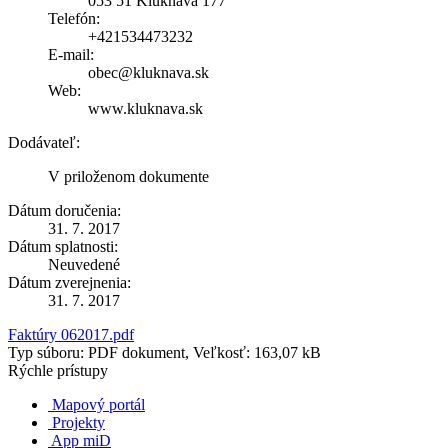
053 51 Kluknava 177
Telefón:
+421534473232
E-mail:
obec@kluknava.sk
Web:
www.kluknava.sk
Dodávateľ:
V priloženom dokumente
Dátum doručenia:
31. 7. 2017
Dátum splatnosti:
Neuvedené
Dátum zverejnenia:
31. 7. 2017
Faktúry 062017.pdf
Typ súboru: PDF dokument, Veľkosť: 163,07 kB
Rýchle prístupy
Mapový portál
Projekty
App miD