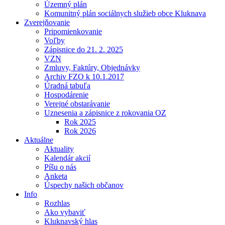
Územný plán
Komunitný plán sociálnych služieb obce Kluknava
Zverejňovanie
Pripomienkovanie
Voľby
Zápisnice do 21. 2. 2025
VZN
Zmluvy, Faktúry, Objednávky
Archiv FZO k 10.1.2017
Úradná tabuľa
Hospodárenie
Verejné obstarávanie
Uznesenia a zápisnice z rokovania OZ
Rok 2025
Rok 2026
Aktuálne
Aktuality
Kalendár akcií
Píšu o nás
Anketa
Úspechy našich občanov
Info
Rozhlas
Ako vybaviť
Kluknavský hlas