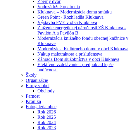
Zberný dvor
Vodozádržné opatrenia
Kluknava – Modernizácia domu smútku
Green Point - Rozhľadňa Kluknava
Výstavba FVE v obci Kluknava
Zníženie energetickej náročnosti ZŠ Kluknava -
Pavilón A a Pavilón B
Modernizácia knižného fondu obecnej knižnice v
Kluknave
Modernizácia Kultúrneho domu v obci Kluknava
Nákup malotraktora a príslušenstva
Záhrada Dom služobníctva v obci Kluknava
Efektívne vzdelávanie - predpoklad lepšej
budúcnosti
Školy
Organizácie
Firmy v obci
Obchody
Farnosť
Kronika
Fotogaléria obce
Rok 2026
Rok 2025
Rok 2024
Rok 2023