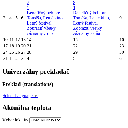
7
8
1
1
Benefičný beh pre
Benefičný beh pre
3
4
5
6
Tomáša, Letné kino,
Tomáša, Letné kino,
9
Letný festival
Letný festival
Zobraziť všetky
Zobraziť všetky
záznamy z dňa
záznamy z dňa
10
11
12
13
14
15
16
17
18
19
20
21
22
23
24
25
26
27
28
29
30
31
1
2
3
4
5
6
Univerzálny prekladač
Preklad (translations)
Select Language
▼
Aktuálna teplota
Výber lokality