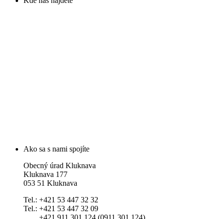
Kde nás nájdete
Ako sa s nami spojíte
Obecný úrad Kluknava
Kluknava 177
053 51 Kluknava
Tel.: +421 53 447 32 32
Tel.: +421 53 447 32 09
+421 911 301 124 (0911 301 124)