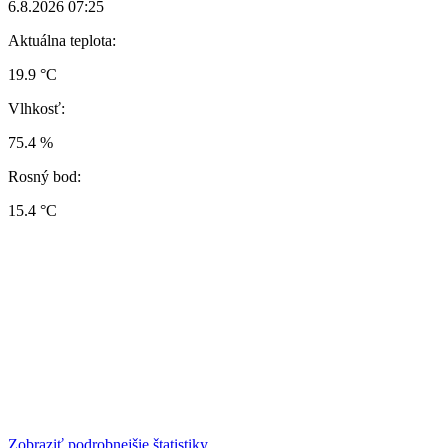
6.8.2026 07:25
Aktuálna teplota:
19.9 °C
Vlhkosť:
75.4 %
Rosný bod:
15.4 °C
Zobraziť podrobnejšie štatistiky