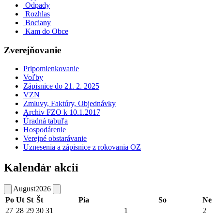
Odpady
Rozhlas
Bociany
Kam do Obce
Zverejňovanie
Pripomienkovanie
Voľby
Zápisnice do 21. 2. 2025
VZN
Zmluvy, Faktúry, Objednávky
Archiv FZO k 10.1.2017
Úradná tabuľa
Hospodárenie
Verejné obstarávanie
Uznesenia a zápisnice z rokovania OZ
Kalendár akcií
August
2026
Po
Ut
St
Št
Pia
So
Ne
27
28
29
30
31
1
2