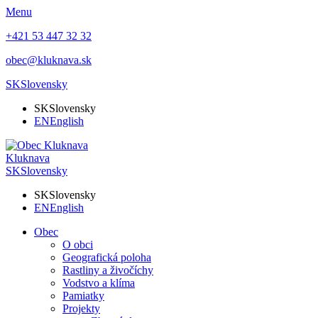
Menu
+421 53 447 32 32
obec@kluknava.sk
SK
Slovensky
SK
Slovensky
EN
English
Kluknava
SK
Slovensky
SK
Slovensky
EN
English
Obec
O obci
Geografická poloha
Rastliny a živočíchy
Vodstvo a klíma
Pamiatky
Projekty