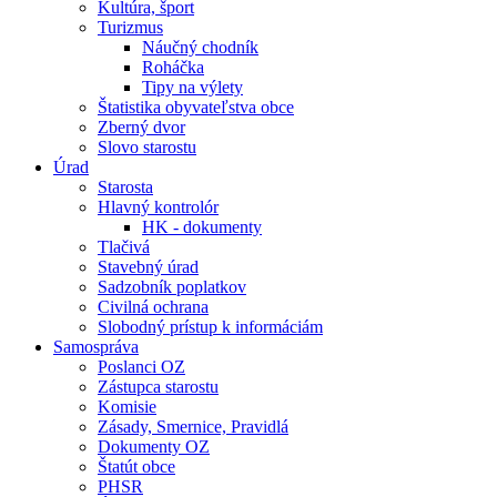
Kultúra, šport
Turizmus
Náučný chodník
Roháčka
Tipy na výlety
Štatistika obyvateľstva obce
Zberný dvor
Slovo starostu
Úrad
Starosta
Hlavný kontrolór
HK - dokumenty
Tlačivá
Stavebný úrad
Sadzobník poplatkov
Civilná ochrana
Slobodný prístup k informáciám
Samospráva
Poslanci OZ
Zástupca starostu
Komisie
Zásady, Smernice, Pravidlá
Dokumenty OZ
Štatút obce
PHSR