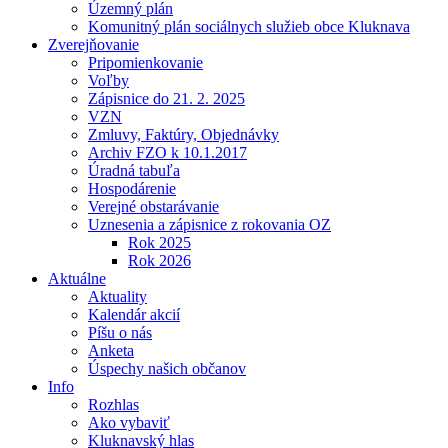
Územný plán
Komunitný plán sociálnych služieb obce Kluknava
Zverejňovanie
Pripomienkovanie
Voľby
Zápisnice do 21. 2. 2025
VZN
Zmluvy, Faktúry, Objednávky
Archiv FZO k 10.1.2017
Úradná tabuľa
Hospodárenie
Verejné obstarávanie
Uznesenia a zápisnice z rokovania OZ
Rok 2025
Rok 2026
Aktuálne
Aktuality
Kalendár akcií
Píšu o nás
Anketa
Úspechy našich občanov
Info
Rozhlas
Ako vybaviť
Kluknavský hlas