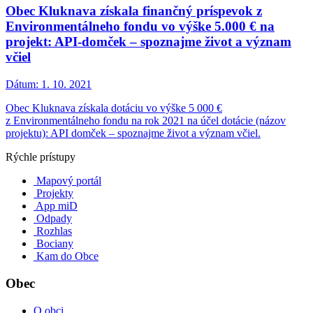
Obec Kluknava získala finančný príspevok z
Environmentálneho fondu vo výške 5.000 € na
projekt: API-domček – spoznajme život a význam
včiel
Dátum:
1. 10. 2021
Obec Kluknava získala dotáciu vo výške 5 000 €
z Environmentálneho fondu na rok 2021 na účel dotácie (názov
projektu): API domček – spoznajme život a význam včiel.
Rýchle prístupy
Mapový portál
Projekty
App miD
Odpady
Rozhlas
Bociany
Kam do Obce
Obec
O obci