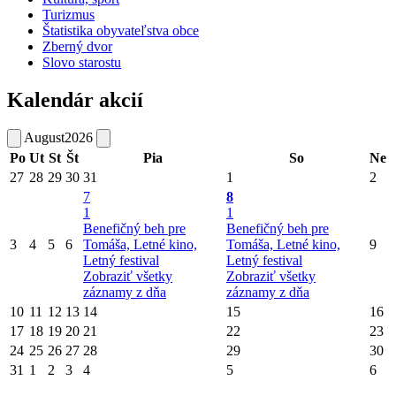
Turizmus
Štatistika obyvateľstva obce
Zberný dvor
Slovo starostu
Kalendár akcií
August
2026
Po
Ut
St
Št
Pia
So
Ne
27
28
29
30
31
1
2
7
8
1
1
Benefičný beh pre
Benefičný beh pre
3
4
5
6
Tomáša, Letné kino,
Tomáša, Letné kino,
9
Letný festival
Letný festival
Zobraziť všetky
Zobraziť všetky
záznamy z dňa
záznamy z dňa
10
11
12
13
14
15
16
17
18
19
20
21
22
23
24
25
26
27
28
29
30
31
1
2
3
4
5
6