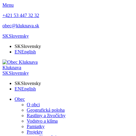
Menu
+421 53 447 32 32
obec@kluknava.sk
SK
Slovensky
SK
Slovensky
EN
English
Kluknava
SK
Slovensky
SK
Slovensky
EN
English
Obec
O obci
Geografická poloha
Rastliny a živočíchy
Vodstvo a klíma
Pamiatky
Projekty