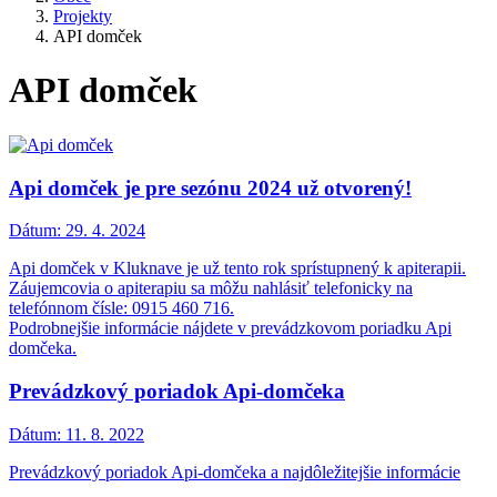
Projekty
API domček
API domček
Api domček je pre sezónu 2024 už otvorený!
Dátum:
29. 4. 2024
Api domček v Kluknave je už tento rok sprístupnený k apiterapii.
Záujemcovia o apiterapiu sa môžu nahlásiť telefonicky na
telefónnom čísle: 0915 460 716.
Podrobnejšie informácie nájdete v prevádzkovom poriadku Api
domčeka.
Prevádzkový poriadok Api-domčeka
Dátum:
11. 8. 2022
Prevádzkový poriadok Api-domčeka a najdôležitejšie informácie