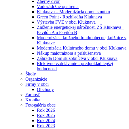
Zberný dvor
Vodozádržné opatrenia
Kluknava – Modernizácia domu smútku
Green Point - Rozhľadňa Kluknava
Výstavba FVE v obci Kluknava
Zníženie energetickej náročnosti ZŠ Kluknava -
Pavilón A a Pavilón B
Modernizácia knižného fondu obecnej knižnice v
Kluknave
Modernizácia Kultúrneho domu v obci Kluknava
Nákup malotraktora a príslušenstva
Záhrada Dom služobníctva v obci Kluknava
Efektívne vzdelávanie - predpoklad lepšej
budúcnosti
Školy
Organizácie
Firmy v obci
Obchody
Farnosť
Kronika
Fotogaléria obce
Rok 2026
Rok 2025
Rok 2024
Rok 2023