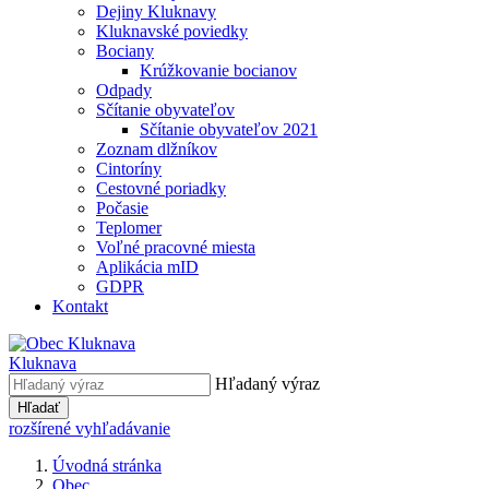
Dejiny Kluknavy
Kluknavské poviedky
Bociany
Krúžkovanie bocianov
Odpady
Sčítanie obyvateľov
Sčítanie obyvateľov 2021
Zoznam dlžníkov
Cintoríny
Cestovné poriadky
Počasie
Teplomer
Voľné pracovné miesta
Aplikácia mID
GDPR
Kontakt
Kluknava
Hľadaný výraz
Hľadať
rozšírené vyhľadávanie
Úvodná stránka
Obec