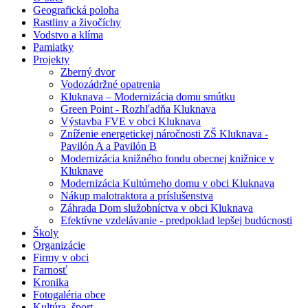
Geografická poloha
Rastliny a živočíchy
Vodstvo a klíma
Pamiatky
Projekty
Zberný dvor
Vodozádržné opatrenia
Kluknava – Modernizácia domu smútku
Green Point - Rozhľadňa Kluknava
Výstavba FVE v obci Kluknava
Zníženie energetickej náročnosti ZŠ Kluknava -
Pavilón A a Pavilón B
Modernizácia knižného fondu obecnej knižnice v
Kluknave
Modernizácia Kultúrneho domu v obci Kluknava
Nákup malotraktora a príslušenstva
Záhrada Dom služobníctva v obci Kluknava
Efektívne vzdelávanie - predpoklad lepšej budúcnosti
Školy
Organizácie
Firmy v obci
Farnosť
Kronika
Fotogaléria obce
Kultúra, šport