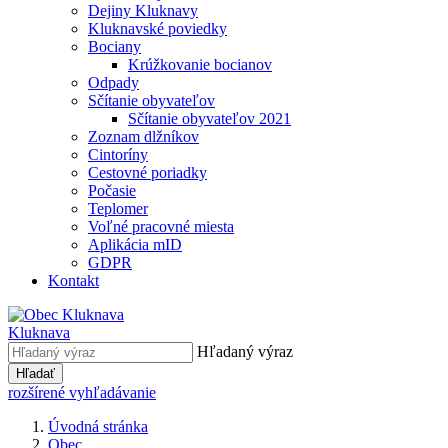
Dejiny Kluknavy
Kluknavské poviedky
Bociany
Krúžkovanie bocianov
Odpady
Sčítanie obyvateľov
Sčítanie obyvateľov 2021
Zoznam dlžníkov
Cintoríny
Cestovné poriadky
Počasie
Teplomer
Voľné pracovné miesta
Aplikácia mID
GDPR
Kontakt
Kluknava
Hľadaný výraz
Hľadať
rozšírené vyhľadávanie
Úvodná stránka
Obec