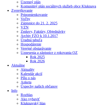
Územný plán
Komunitný plán sociálnych služieb obce Kluknava
Zverejňovanie
Pripomienkovanie
Voľby
Zápisnice do 21. 2. 2025
VZN
Zmluvy, Faktúry, Objednávky
Archiv FZO k 10.1.2017
Úradná tabuľa
Hospodárenie
Verejné obstarávanie
Uznesenia a zápisnice z rokovania OZ
Rok 2025
Rok 2026
Aktuálne
Aktuality
Kalendár akcií
Píšu o nás
Anketa
Úspechy našich občanov
Info
Rozhlas
Ako vybaviť
Kluknavský hlas