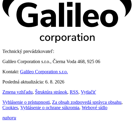
Technický prevádzkovateľ:
Galileo Corporation s.r.o., Čierna Voda 468, 925 06
Kontakt:
Galileo Corporation s.r.o.
Posledná aktualizácia: 6. 8. 2026
Zmena vzhľadu
,
Štruktúra stránok
,
RSS
,
Vytlačiť
Vyhlásenie o prístupnosti
,
Za obsah zodpovedá správca obsahu
,
Cookies
,
Vyhlásenie o ochrane súkromia
,
Webové sídlo
nahoru