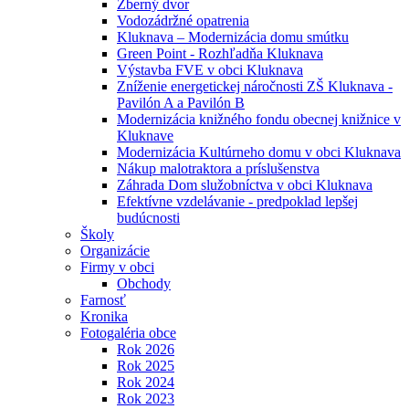
Zberný dvor
Vodozádržné opatrenia
Kluknava – Modernizácia domu smútku
Green Point - Rozhľadňa Kluknava
Výstavba FVE v obci Kluknava
Zníženie energetickej náročnosti ZŠ Kluknava -
Pavilón A a Pavilón B
Modernizácia knižného fondu obecnej knižnice v
Kluknave
Modernizácia Kultúrneho domu v obci Kluknava
Nákup malotraktora a príslušenstva
Záhrada Dom služobníctva v obci Kluknava
Efektívne vzdelávanie - predpoklad lepšej
budúcnosti
Školy
Organizácie
Firmy v obci
Obchody
Farnosť
Kronika
Fotogaléria obce
Rok 2026
Rok 2025
Rok 2024
Rok 2023