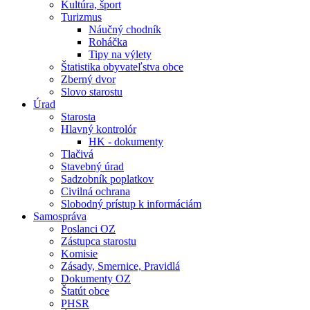
Kultúra, šport
Turizmus
Náučný chodník
Roháčka
Tipy na výlety
Štatistika obyvateľstva obce
Zberný dvor
Slovo starostu
Úrad
Starosta
Hlavný kontrolór
HK - dokumenty
Tlačivá
Stavebný úrad
Sadzobník poplatkov
Civilná ochrana
Slobodný prístup k informáciám
Samospráva
Poslanci OZ
Zástupca starostu
Komisie
Zásady, Smernice, Pravidlá
Dokumenty OZ
Štatút obce
PHSR