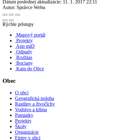
Dátum poslednej aktualizácie:
11. 1. 2017 22:11
Autor:
Správce Webu
Rýchle prístupy
Mapový portál
Projekty
App miD
Odpady
Rozhlas
Bociany
Kam do Obce
Obec
O obci
Geografická poloha
Rastliny a živočíchy
Vodstvo a klíma
Pamiatky
Projekty
Školy
Organizácie
Firmy v obci