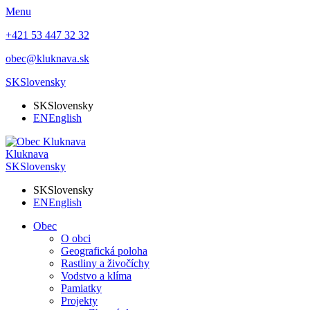
Menu
+421 53 447 32 32
obec@kluknava.sk
SK
Slovensky
SK
Slovensky
EN
English
Kluknava
SK
Slovensky
SK
Slovensky
EN
English
Obec
O obci
Geografická poloha
Rastliny a živočíchy
Vodstvo a klíma
Pamiatky
Projekty