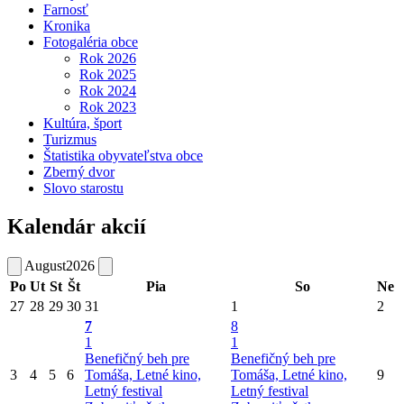
Farnosť
Kronika
Fotogaléria obce
Rok 2026
Rok 2025
Rok 2024
Rok 2023
Kultúra, šport
Turizmus
Štatistika obyvateľstva obce
Zberný dvor
Slovo starostu
Kalendár akcií
August
2026
Po
Ut
St
Št
Pia
So
Ne
27
28
29
30
31
1
2
7
8
1
1
Benefičný beh pre
Benefičný beh pre
3
4
5
6
Tomáša, Letné kino,
Tomáša, Letné kino,
9
Letný festival
Letný festival