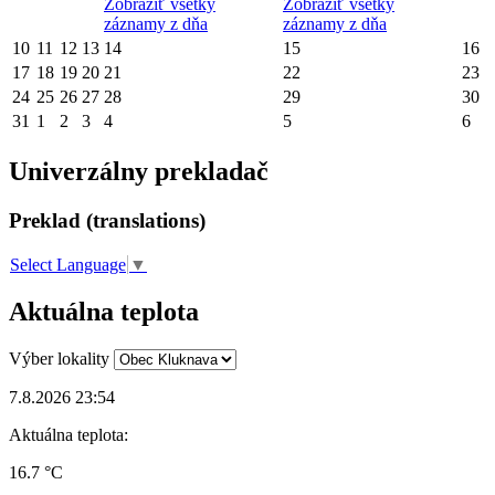
Zobraziť všetky
Zobraziť všetky
záznamy z dňa
záznamy z dňa
10
11
12
13
14
15
16
17
18
19
20
21
22
23
24
25
26
27
28
29
30
31
1
2
3
4
5
6
Univerzálny prekladač
Preklad (translations)
Select Language
▼
Aktuálna teplota
Výber lokality
7.8.2026 23:54
Aktuálna teplota:
16.7 °C