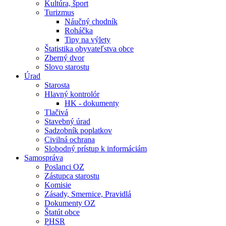
Kultúra, šport
Turizmus
Náučný chodník
Roháčka
Tipy na výlety
Štatistika obyvateľstva obce
Zberný dvor
Slovo starostu
Úrad
Starosta
Hlavný kontrolór
HK - dokumenty
Tlačivá
Stavebný úrad
Sadzobník poplatkov
Civilná ochrana
Slobodný prístup k informáciám
Samospráva
Poslanci OZ
Zástupca starostu
Komisie
Zásady, Smernice, Pravidlá
Dokumenty OZ
Štatút obce
PHSR