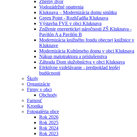
Zberný dvor
Vodozádržné opatrenia
Kluknava – Modernizácia domu smútku
Green Point - Rozhľadňa Kluknava
Výstavba FVE v obci Kluknava
Zníženie energetickej náročnosti ZŠ Kluknava -
Pavilón A a Pavilón B
Modernizácia knižného fondu obecnej knižnice v
Kluknave
Modernizácia Kultúrneho domu v obci Kluknava
Nákup malotraktora a príslušenstva
Záhrada Dom služobníctva v obci Kluknava
Efektívne vzdelávanie - predpoklad lepšej
budúcnosti
Školy
Organizácie
Firmy v obci
Obchody
Farnosť
Kronika
Fotogaléria obce
Rok 2026
Rok 2025
Rok 2024
Rok 2023