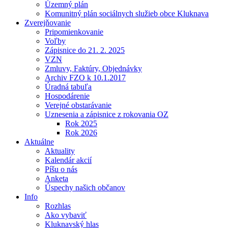
Územný plán
Komunitný plán sociálnych služieb obce Kluknava
Zverejňovanie
Pripomienkovanie
Voľby
Zápisnice do 21. 2. 2025
VZN
Zmluvy, Faktúry, Objednávky
Archiv FZO k 10.1.2017
Úradná tabuľa
Hospodárenie
Verejné obstarávanie
Uznesenia a zápisnice z rokovania OZ
Rok 2025
Rok 2026
Aktuálne
Aktuality
Kalendár akcií
Píšu o nás
Anketa
Úspechy našich občanov
Info
Rozhlas
Ako vybaviť
Kluknavský hlas