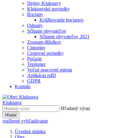
Dejiny Kluknavy
Kluknavské poviedky
Bociany
Krúžkovanie bocianov
Odpady
Sčítanie obyvateľov
Sčítanie obyvateľov 2021
Zoznam dlžníkov
Cintoríny
Cestovné poriadky
Počasie
Teplomer
Voľné pracovné miesta
Aplikácia mID
GDPR
Kontakt
Kluknava
Hľadaný výraz
Hľadať
rozšírené vyhľadávanie
Úvodná stránka
Obec