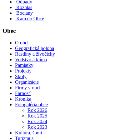
Odpady
Rozhlas
Bociany
Kam do Obce
Obec
O obci
Geografická poloha
Rastliny a živočíchy
Vodstvo a klíma
Pamiatky
Projekty
Školy
Organizácie
Firmy v obci
Farnosť
Kronika
Fotogaléria obce
Rok 2026
Rok 2025
Rok 2024
Rok 2023
Kultúra, šport
Turizmus