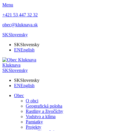
Menu
+421 53 447 32 32
obec@kluknava.sk
SK
Slovensky
SK
Slovensky
EN
English
Kluknava
SK
Slovensky
SK
Slovensky
EN
English
Obec
O obci
Geografická poloha
Rastliny a živočíchy
Vodstvo a klíma
Pamiatky
Projekty