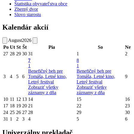
Štatistika obyvateľstva obce
Zberný dvor
Slovo starostu
Kalendár akcií
August
2026
Po
Ut
St
Št
Pia
So
Ne
27
28
29
30
31
1
2
7
8
1
1
Benefičný beh pre
Benefičný beh pre
3
4
5
6
Tomáša, Letné kino,
Tomáša, Letné kino,
9
Letný festival
Letný festival
Zobraziť všetky
Zobraziť všetky
záznamy z dňa
záznamy z dňa
10
11
12
13
14
15
16
17
18
19
20
21
22
23
24
25
26
27
28
29
30
31
1
2
3
4
5
6
Univerzálny prekladač