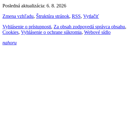
Posledná aktualizácia: 6. 8. 2026
Zmena vzhľadu
,
Štruktúra stránok
,
RSS
,
Vytlačiť
Vyhlásenie o prístupnosti
,
Za obsah zodpovedá správca obsahu
,
Cookies
,
Vyhlásenie o ochrane súkromia
,
Webové sídlo
nahoru