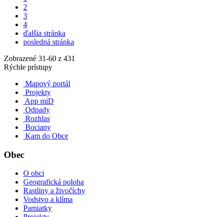
2
3
4
ďalšia stránka
posledná stránka
Zobrazené
31
-
60
z 431
Rýchle prístupy
Mapový portál
Projekty
App miD
Odpady
Rozhlas
Bociany
Kam do Obce
Obec
O obci
Geografická poloha
Rastliny a živočíchy
Vodstvo a klíma
Pamiatky
Projekty