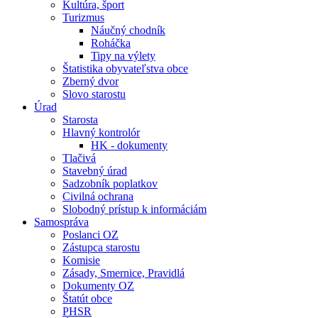
Kultúra, šport
Turizmus
Náučný chodník
Roháčka
Tipy na výlety
Štatistika obyvateľstva obce
Zberný dvor
Slovo starostu
Úrad
Starosta
Hlavný kontrolór
HK - dokumenty
Tlačivá
Stavebný úrad
Sadzobník poplatkov
Civilná ochrana
Slobodný prístup k informáciám
Samospráva
Poslanci OZ
Zástupca starostu
Komisie
Zásady, Smernice, Pravidlá
Dokumenty OZ
Štatút obce
PHSR