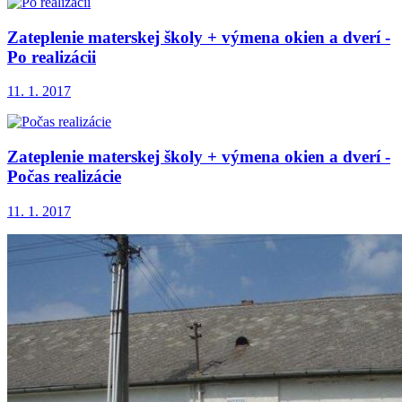
Zateplenie materskej školy + výmena okien a dverí -
Po realizácii
11. 1. 2017
Zateplenie materskej školy + výmena okien a dverí -
Počas realizácie
11. 1. 2017