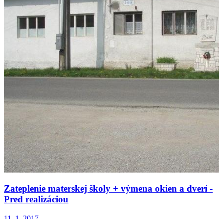
Zateplenie materskej školy + výmena okien a dverí -
Pred realizáciou
11. 1. 2017