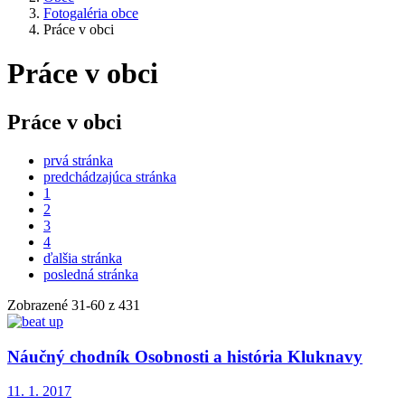
Fotogaléria obce
Práce v obci
Práce v obci
Práce v obci
prvá stránka
predchádzajúca stránka
1
2
3
4
ďalšia stránka
posledná stránka
Zobrazené
31
-
60
z 431
Náučný chodník Osobnosti a história Kluknavy
11. 1. 2017