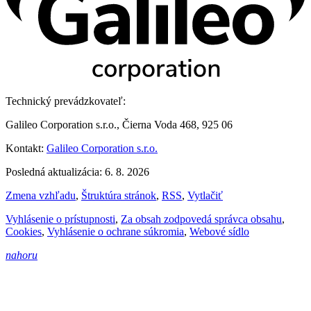
Technický prevádzkovateľ:
Galileo Corporation s.r.o., Čierna Voda 468, 925 06
Kontakt:
Galileo Corporation s.r.o.
Posledná aktualizácia: 6. 8. 2026
Zmena vzhľadu
,
Štruktúra stránok
,
RSS
,
Vytlačiť
Vyhlásenie o prístupnosti
,
Za obsah zodpovedá správca obsahu
,
Cookies
,
Vyhlásenie o ochrane súkromia
,
Webové sídlo
nahoru