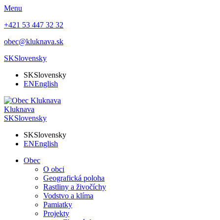
Menu
+421 53 447 32 32
obec@kluknava.sk
SK
Slovensky
SK
Slovensky
EN
English
Kluknava
SK
Slovensky
SK
Slovensky
EN
English
Obec
O obci
Geografická poloha
Rastliny a živočíchy
Vodstvo a klíma
Pamiatky
Projekty