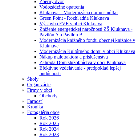
Zberný dvor
Vodozádržné opatrenia
Kluknava – Modernizácia domu smútku
Green Point - Rozhľadňa Kluknava
Výstavba FVE v obci Kluknava
Zníženie energetickej náročnosti ZŠ Kluknava -
Pavilón A a Pavilón B
Modernizácia knižného fondu obecnej knižnice v
Kluknave
Modernizácia Kultúrneho domu v obci Kluknava
Nákup malotraktora a príslušenstva
Záhrada Dom služobníctva v obci Kluknava
Efektívne vzdelávanie - predpoklad lepšej
budúcnosti
Školy
Organizácie
Firmy v obci
Obchody
Farnosť
Kronika
Fotogaléria obce
Rok 2026
Rok 2025
Rok 2024
Rok 2023