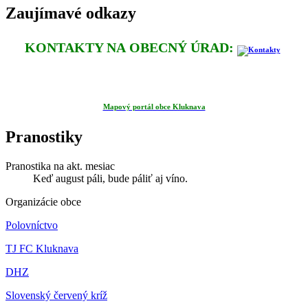
Zaujímavé odkazy
KONTAKTY NA OBECNÝ ÚRAD:
Mapový portál obce Kluknava
Pranostiky
Pranostika na akt. mesiac
Keď august páli, bude páliť aj víno.
Organizácie obce
Polovníctvo
TJ FC Kluknava
DHZ
Slovenský červený kríž