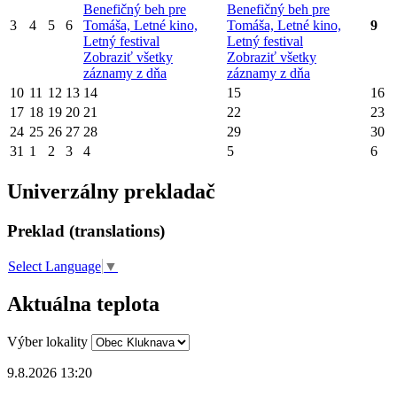
Benefičný beh pre
Benefičný beh pre
3
4
5
6
Tomáša, Letné kino,
Tomáša, Letné kino,
9
Letný festival
Letný festival
Zobraziť všetky
Zobraziť všetky
záznamy z dňa
záznamy z dňa
10
11
12
13
14
15
16
17
18
19
20
21
22
23
24
25
26
27
28
29
30
31
1
2
3
4
5
6
Univerzálny prekladač
Preklad (translations)
Select Language
▼
Aktuálna teplota
Výber lokality
9.8.2026 13:20