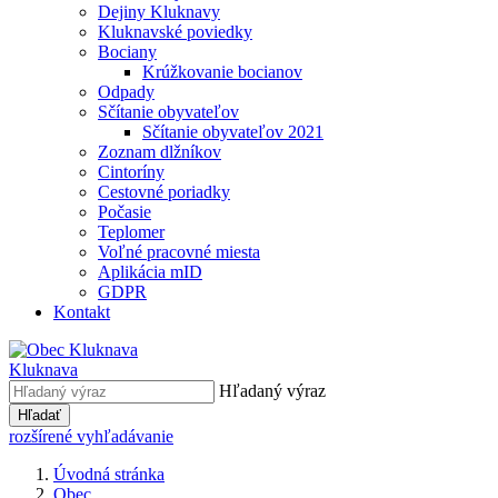
Dejiny Kluknavy
Kluknavské poviedky
Bociany
Krúžkovanie bocianov
Odpady
Sčítanie obyvateľov
Sčítanie obyvateľov 2021
Zoznam dlžníkov
Cintoríny
Cestovné poriadky
Počasie
Teplomer
Voľné pracovné miesta
Aplikácia mID
GDPR
Kontakt
Kluknava
Hľadaný výraz
Hľadať
rozšírené vyhľadávanie
Úvodná stránka
Obec