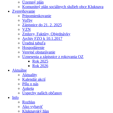
Územný plán
Komunitný plán sociálnych služieb obce Kluknava
Zverejňovanie
Pripomienkovanie
Voľby
Zápisnice do 21. 2. 2025
VZN
Zmluvy, Faktúry, Objednávky
Archiv FZO k 10.1.2017
Úradná tabuľa
Hospodárenie
Verejné obstarávanie
Uznesenia a zápisnice z rokovania OZ
Rok 2025
Rok 2026
Aktuálne
Aktuality
Kalendár akcií
Píšu o nás
Anketa
Úspechy našich občanov
Info
Rozhlas
Ako vybaviť
Kluknavský hlas