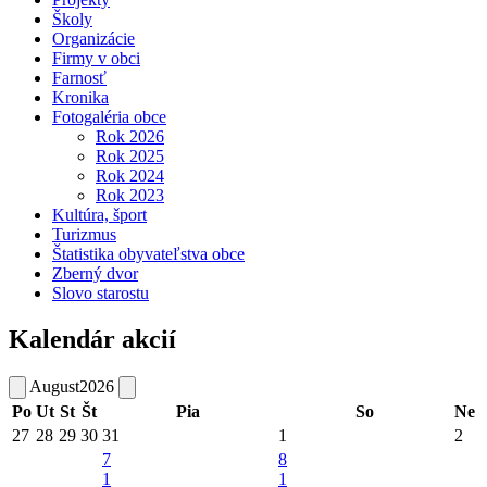
Školy
Organizácie
Firmy v obci
Farnosť
Kronika
Fotogaléria obce
Rok 2026
Rok 2025
Rok 2024
Rok 2023
Kultúra, šport
Turizmus
Štatistika obyvateľstva obce
Zberný dvor
Slovo starostu
Kalendár akcií
August
2026
Po
Ut
St
Št
Pia
So
Ne
27
28
29
30
31
1
2
7
8
1
1