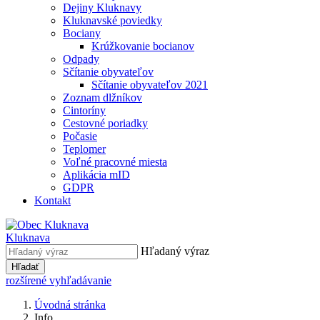
Dejiny Kluknavy
Kluknavské poviedky
Bociany
Krúžkovanie bocianov
Odpady
Sčítanie obyvateľov
Sčítanie obyvateľov 2021
Zoznam dlžníkov
Cintoríny
Cestovné poriadky
Počasie
Teplomer
Voľné pracovné miesta
Aplikácia mID
GDPR
Kontakt
Kluknava
Hľadaný výraz
Hľadať
rozšírené vyhľadávanie
Úvodná stránka
Info