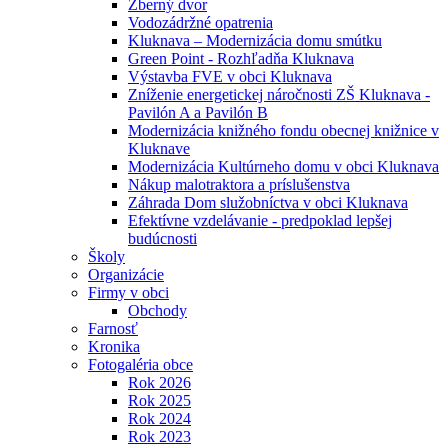
Zberný dvor
Vodozádržné opatrenia
Kluknava – Modernizácia domu smútku
Green Point - Rozhľadňa Kluknava
Výstavba FVE v obci Kluknava
Zníženie energetickej náročnosti ZŠ Kluknava -
Pavilón A a Pavilón B
Modernizácia knižného fondu obecnej knižnice v
Kluknave
Modernizácia Kultúrneho domu v obci Kluknava
Nákup malotraktora a príslušenstva
Záhrada Dom služobníctva v obci Kluknava
Efektívne vzdelávanie - predpoklad lepšej
budúcnosti
Školy
Organizácie
Firmy v obci
Obchody
Farnosť
Kronika
Fotogaléria obce
Rok 2026
Rok 2025
Rok 2024
Rok 2023