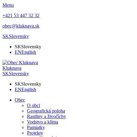
Menu
+421 53 447 32 32
obec@kluknava.sk
SK
Slovensky
SK
Slovensky
EN
English
Kluknava
SK
Slovensky
SK
Slovensky
EN
English
Obec
O obci
Geografická poloha
Rastliny a živočíchy
Vodstvo a klíma
Pamiatky
Projekty