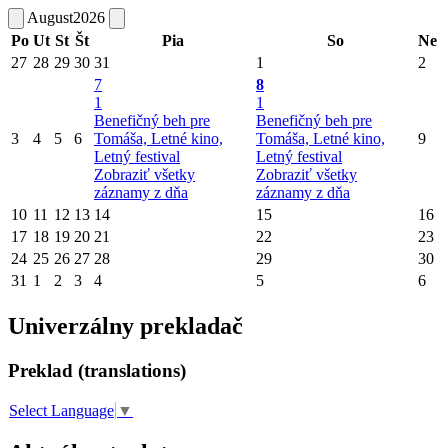
August
2026
Po
Ut
St
Št
Pia
So
Ne
27
28
29
30
31
1
2
7
8
1
1
Benefičný beh pre
Benefičný beh pre
3
4
5
6
Tomáša, Letné kino,
Tomáša, Letné kino,
9
Letný festival
Letný festival
Zobraziť všetky
Zobraziť všetky
záznamy z dňa
záznamy z dňa
10
11
12
13
14
15
16
17
18
19
20
21
22
23
24
25
26
27
28
29
30
31
1
2
3
4
5
6
Univerzálny prekladač
Preklad (translations)
Select Language
▼