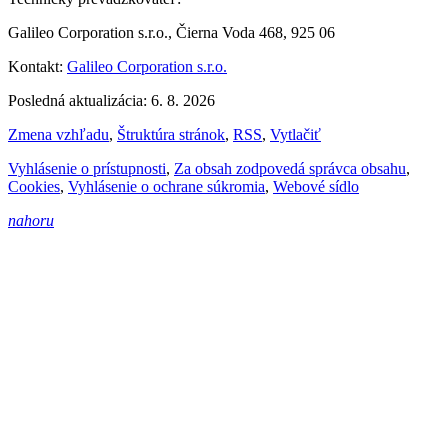
Galileo Corporation s.r.o., Čierna Voda 468, 925 06
Kontakt:
Galileo Corporation s.r.o.
Posledná aktualizácia: 6. 8. 2026
Zmena vzhľadu
,
Štruktúra stránok
,
RSS
,
Vytlačiť
Vyhlásenie o prístupnosti
,
Za obsah zodpovedá správca obsahu
,
Cookies
,
Vyhlásenie o ochrane súkromia
,
Webové sídlo
nahoru