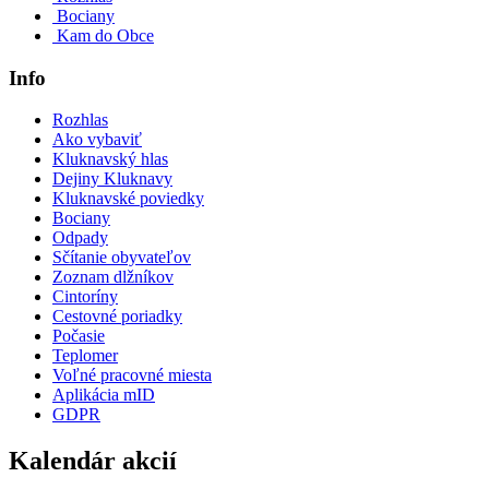
Bociany
Kam do Obce
Info
Rozhlas
Ako vybaviť
Kluknavský hlas
Dejiny Kluknavy
Kluknavské poviedky
Bociany
Odpady
Sčítanie obyvateľov
Zoznam dlžníkov
Cintoríny
Cestovné poriadky
Počasie
Teplomer
Voľné pracovné miesta
Aplikácia mID
GDPR
Kalendár akcií