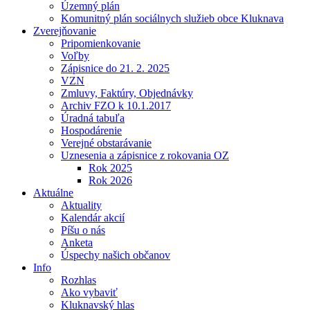
Územný plán
Komunitný plán sociálnych služieb obce Kluknava
Zverejňovanie
Pripomienkovanie
Voľby
Zápisnice do 21. 2. 2025
VZN
Zmluvy, Faktúry, Objednávky
Archiv FZO k 10.1.2017
Úradná tabuľa
Hospodárenie
Verejné obstarávanie
Uznesenia a zápisnice z rokovania OZ
Rok 2025
Rok 2026
Aktuálne
Aktuality
Kalendár akcií
Píšu o nás
Anketa
Úspechy našich občanov
Info
Rozhlas
Ako vybaviť
Kluknavský hlas