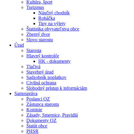
Kultúra, šport
Turizmus
Náučný chodník
Roháčka
Tipy na výlety
Štatistika obyvateľstva obce
Zberný dvor
Slovo starostu
Úrad
Starosta
Hlavný kontrolór
HK - dokumenty
Tlačivá
Stavebný úrad
Sadzobník poplatkov
Civilná ochrana
Slobodný prístup k informáciám
Samospráva
Poslanci OZ
Zástupca starostu
Komisie
Zásady, Smernice, Pravidlá
Dokumenty OZ
Štatút obce
PHSR