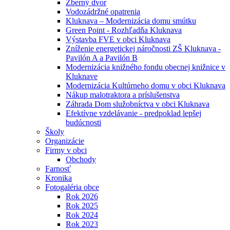
Zberný dvor
Vodozádržné opatrenia
Kluknava – Modernizácia domu smútku
Green Point - Rozhľadňa Kluknava
Výstavba FVE v obci Kluknava
Zníženie energetickej náročnosti ZŠ Kluknava -
Pavilón A a Pavilón B
Modernizácia knižného fondu obecnej knižnice v
Kluknave
Modernizácia Kultúrneho domu v obci Kluknava
Nákup malotraktora a príslušenstva
Záhrada Dom služobníctva v obci Kluknava
Efektívne vzdelávanie - predpoklad lepšej
budúcnosti
Školy
Organizácie
Firmy v obci
Obchody
Farnosť
Kronika
Fotogaléria obce
Rok 2026
Rok 2025
Rok 2024
Rok 2023