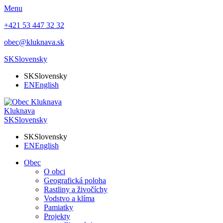
Menu
+421 53 447 32 32
obec@kluknava.sk
SK
Slovensky
SK
Slovensky
EN
English
Kluknava
SK
Slovensky
SK
Slovensky
EN
English
Obec
O obci
Geografická poloha
Rastliny a živočíchy
Vodstvo a klíma
Pamiatky
Projekty