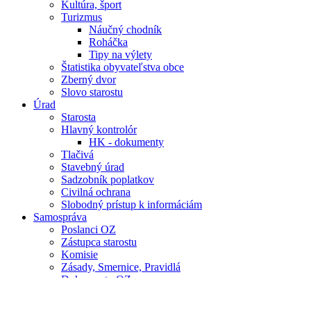
Kultúra, šport
Turizmus
Náučný chodník
Roháčka
Tipy na výlety
Štatistika obyvateľstva obce
Zberný dvor
Slovo starostu
Úrad
Starosta
Hlavný kontrolór
HK - dokumenty
Tlačivá
Stavebný úrad
Sadzobník poplatkov
Civilná ochrana
Slobodný prístup k informáciám
Samospráva
Poslanci OZ
Zástupca starostu
Komisie
Zásady, Smernice, Pravidlá
Dokumenty OZ
Štatút obce
PHSR