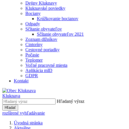
Dejiny Kluknavy
Kluknavské poviedky
Bociany
Krúžkovanie bocianov
Odpady
Sčítanie obyvateľov
Sčítanie obyvateľov 2021
Zoznam dlžníkov
Cintoríny
Cestovné poriadky
Počasie
Teplomer
Voľné pracovné miesta
Aplikácia mID
GDPR
Kontakt
Kluknava
Hľadaný výraz
Hľadať
rozšírené vyhľadávanie
Úvodná stránka
Aktuálne