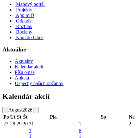
Mapový portál
Projekty
App miD
Odpady
Rozhlas
Bociany
Kam do Obce
Aktuálne
Aktuality
Kalendár akcií
Píšu o nás
Anketa
Úspechy našich občanov
Kalendár akcií
August
2026
Po
Ut
St
Št
Pia
So
Ne
27
28
29
30
31
1
2
7
8
1
1