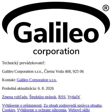
Technický prevádzkovateľ:
Galileo Corporation s.r.o., Čierna Voda 468, 925 06
Kontakt:
Galileo Corporation s.r.o.
Posledná aktualizácia: 6. 8. 2026
Zmena vzhľadu
,
Štruktúra stránok
,
RSS
,
Vytlačiť
Vyhlásenie o prístupnosti
,
Za obsah zodpovedá správca obsahu
,
Cookies
,
Vyhlásenie o ochrane súkromia
,
Webové sídlo