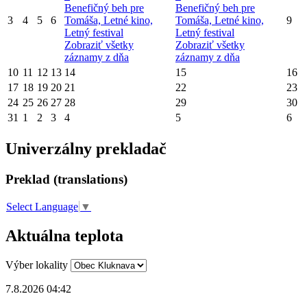
Benefičný beh pre
Benefičný beh pre
3
4
5
6
Tomáša, Letné kino,
Tomáša, Letné kino,
9
Letný festival
Letný festival
Zobraziť všetky
Zobraziť všetky
záznamy z dňa
záznamy z dňa
10
11
12
13
14
15
16
17
18
19
20
21
22
23
24
25
26
27
28
29
30
31
1
2
3
4
5
6
Univerzálny prekladač
Preklad (translations)
Select Language
▼
Aktuálna teplota
Výber lokality
7.8.2026 04:42