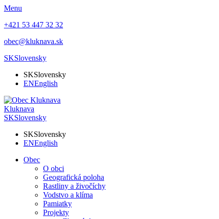
Menu
+421 53 447 32 32
obec@kluknava.sk
SK
Slovensky
SK
Slovensky
EN
English
Kluknava
SK
Slovensky
SK
Slovensky
EN
English
Obec
O obci
Geografická poloha
Rastliny a živočíchy
Vodstvo a klíma
Pamiatky
Projekty