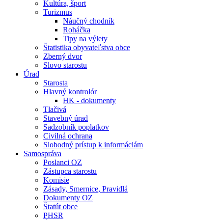
Kultúra, šport
Turizmus
Náučný chodník
Roháčka
Tipy na výlety
Štatistika obyvateľstva obce
Zberný dvor
Slovo starostu
Úrad
Starosta
Hlavný kontrolór
HK - dokumenty
Tlačivá
Stavebný úrad
Sadzobník poplatkov
Civilná ochrana
Slobodný prístup k informáciám
Samospráva
Poslanci OZ
Zástupca starostu
Komisie
Zásady, Smernice, Pravidlá
Dokumenty OZ
Štatút obce
PHSR