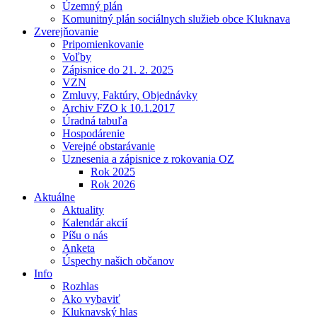
Územný plán
Komunitný plán sociálnych služieb obce Kluknava
Zverejňovanie
Pripomienkovanie
Voľby
Zápisnice do 21. 2. 2025
VZN
Zmluvy, Faktúry, Objednávky
Archiv FZO k 10.1.2017
Úradná tabuľa
Hospodárenie
Verejné obstarávanie
Uznesenia a zápisnice z rokovania OZ
Rok 2025
Rok 2026
Aktuálne
Aktuality
Kalendár akcií
Píšu o nás
Anketa
Úspechy našich občanov
Info
Rozhlas
Ako vybaviť
Kluknavský hlas