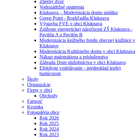
Zberný dvor
Vodozádržné opatrenia
Kluknava – Modernizácia domu smútku
Green Point - Rozhľadňa Kluknava
Výstavba FVE v obci Kluknava
Zníženie energetickej náročnosti ZŠ Kluknava -
Pavilón A a Pavilón B
Modernizácia knižného fondu obecnej knižnice v
Kluknave
Modernizácia Kultúrneho domu v obci Kluknava
Nákup malotraktora a príslušenstva
Záhrada Dom služobníctva v obci Kluknava
Efektívne vzdelávanie - predpoklad lepšej
budúcnosti
Školy
Organizácie
Firmy v obci
Obchody
Farnosť
Kronika
Fotogaléria obce
Rok 2026
Rok 2025
Rok 2024
Rok 2023