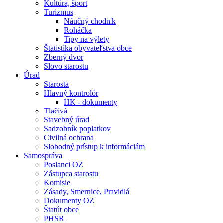
Kultúra, šport
Turizmus
Náučný chodník
Roháčka
Tipy na výlety
Štatistika obyvateľstva obce
Zberný dvor
Slovo starostu
Úrad
Starosta
Hlavný kontrolór
HK - dokumenty
Tlačivá
Stavebný úrad
Sadzobník poplatkov
Civilná ochrana
Slobodný prístup k informáciám
Samospráva
Poslanci OZ
Zástupca starostu
Komisie
Zásady, Smernice, Pravidlá
Dokumenty OZ
Štatút obce
PHSR