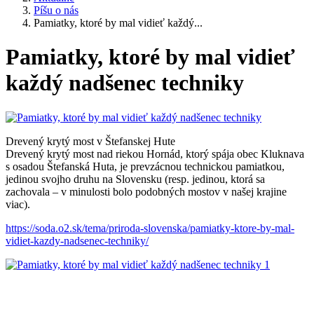
Píšu o nás
Pamiatky, ktoré by mal vidieť každý...
Pamiatky, ktoré by mal vidieť
každý nadšenec techniky
Drevený krytý most v Štefanskej Hute
Drevený krytý most nad riekou Hornád, ktorý spája obec Kluknava
s osadou Štefanská Huta, je prevzácnou technickou pamiatkou,
jedinou svojho druhu na Slovensku (resp. jedinou, ktorá sa
zachovala – v minulosti bolo podobných mostov v našej krajine
viac).
https://soda.o2.sk/tema/priroda-slovenska/pamiatky-ktore-by-mal-
vidiet-kazdy-nadsenec-techniky/