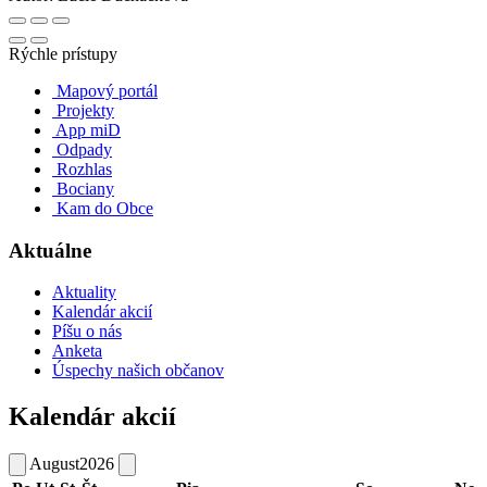
Rýchle prístupy
Mapový portál
Projekty
App miD
Odpady
Rozhlas
Bociany
Kam do Obce
Aktuálne
Aktuality
Kalendár akcií
Píšu o nás
Anketa
Úspechy našich občanov
Kalendár akcií
August
2026