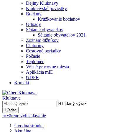
Dejiny Kluknavy
Kluknavské poviedky
Bociany
Krúžkovanie bocianov
Odpady
Sčítanie obyvateľov
Sčítanie obyvateľov 2021
Zoznam dlžníkov
Cintoríny
Cestovné poriadky
Počasie
Teplomer
Voľné pracovné miesta
Aplikácia mID
GDPR
Kontakt
Kluknava
Hľadaný výraz
Hľadať
rozšírené vyhľadávanie
Úvodná stránka
Aktuálne