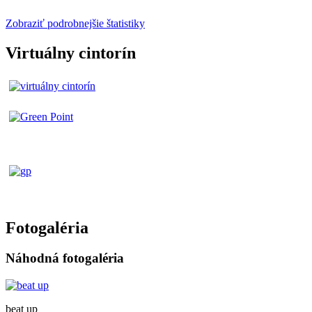
Zobraziť podrobnejšie štatistiky
Virtuálny cintorín
Fotogaléria
Náhodná fotogaléria
beat up