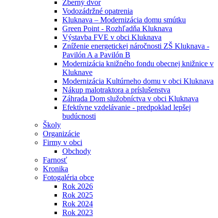
Zberný dvor
Vodozádržné opatrenia
Kluknava – Modernizácia domu smútku
Green Point - Rozhľadňa Kluknava
Výstavba FVE v obci Kluknava
Zníženie energetickej náročnosti ZŠ Kluknava -
Pavilón A a Pavilón B
Modernizácia knižného fondu obecnej knižnice v
Kluknave
Modernizácia Kultúrneho domu v obci Kluknava
Nákup malotraktora a príslušenstva
Záhrada Dom služobníctva v obci Kluknava
Efektívne vzdelávanie - predpoklad lepšej
budúcnosti
Školy
Organizácie
Firmy v obci
Obchody
Farnosť
Kronika
Fotogaléria obce
Rok 2026
Rok 2025
Rok 2024
Rok 2023