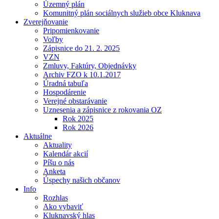
Územný plán
Komunitný plán sociálnych služieb obce Kluknava
Zverejňovanie
Pripomienkovanie
Voľby
Zápisnice do 21. 2. 2025
VZN
Zmluvy, Faktúry, Objednávky
Archiv FZO k 10.1.2017
Úradná tabuľa
Hospodárenie
Verejné obstarávanie
Uznesenia a zápisnice z rokovania OZ
Rok 2025
Rok 2026
Aktuálne
Aktuality
Kalendár akcií
Píšu o nás
Anketa
Úspechy našich občanov
Info
Rozhlas
Ako vybaviť
Kluknavský hlas