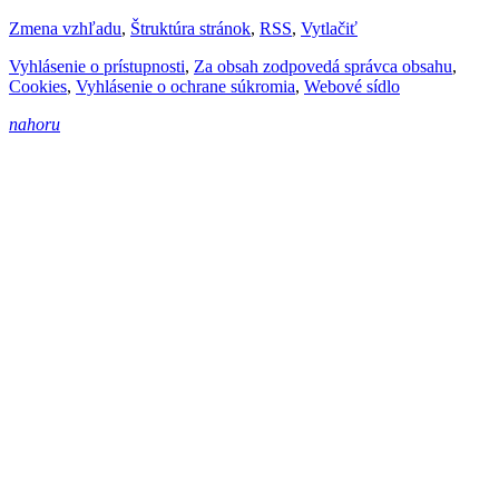
Zmena vzhľadu
,
Štruktúra stránok
,
RSS
,
Vytlačiť
Vyhlásenie o prístupnosti
,
Za obsah zodpovedá správca obsahu
,
Cookies
,
Vyhlásenie o ochrane súkromia
,
Webové sídlo
nahoru