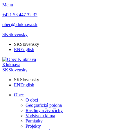
Menu
+421 53 447 32 32
obec@kluknava.sk
SK
Slovensky
SK
Slovensky
EN
English
Kluknava
SK
Slovensky
SK
Slovensky
EN
English
Obec
O obci
Geografická poloha
Rastliny a živočíchy
Vodstvo a klíma
Pamiatky
Projekty