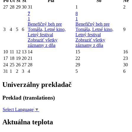
Po
Ut
St
Št
Pia
So
Ne
27
28
29
30
31
1
2
7
8
1
1
Benefičný beh pre
Benefičný beh pre
3
4
5
6
Tomáša, Letné kino,
Tomáša, Letné kino,
9
Letný festival
Letný festival
Zobraziť všetky
Zobraziť všetky
záznamy z dňa
záznamy z dňa
10
11
12
13
14
15
16
17
18
19
20
21
22
23
24
25
26
27
28
29
30
31
1
2
3
4
5
6
Univerzálny prekladač
Preklad (translations)
Select Language
▼
Aktuálna teplota