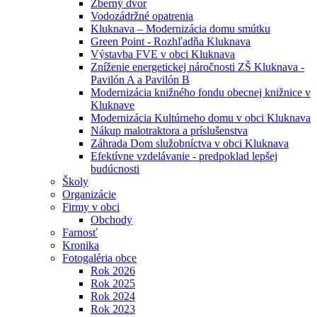
Zberný dvor
Vodozádržné opatrenia
Kluknava – Modernizácia domu smútku
Green Point - Rozhľadňa Kluknava
Výstavba FVE v obci Kluknava
Zníženie energetickej náročnosti ZŠ Kluknava -
Pavilón A a Pavilón B
Modernizácia knižného fondu obecnej knižnice v
Kluknave
Modernizácia Kultúrneho domu v obci Kluknava
Nákup malotraktora a príslušenstva
Záhrada Dom služobníctva v obci Kluknava
Efektívne vzdelávanie - predpoklad lepšej
budúcnosti
Školy
Organizácie
Firmy v obci
Obchody
Farnosť
Kronika
Fotogaléria obce
Rok 2026
Rok 2025
Rok 2024
Rok 2023