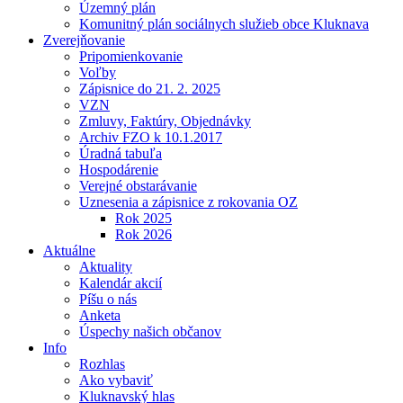
Územný plán
Komunitný plán sociálnych služieb obce Kluknava
Zverejňovanie
Pripomienkovanie
Voľby
Zápisnice do 21. 2. 2025
VZN
Zmluvy, Faktúry, Objednávky
Archiv FZO k 10.1.2017
Úradná tabuľa
Hospodárenie
Verejné obstarávanie
Uznesenia a zápisnice z rokovania OZ
Rok 2025
Rok 2026
Aktuálne
Aktuality
Kalendár akcií
Píšu o nás
Anketa
Úspechy našich občanov
Info
Rozhlas
Ako vybaviť
Kluknavský hlas