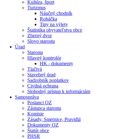
Kultúra, šport
Turizmus
Náučný chodník
Roháčka
Tipy na výlety
Štatistika obyvateľstva obce
Zberný dvor
Slovo starostu
Úrad
Starosta
Hlavný kontrolór
HK - dokumenty
Tlačivá
Stavebný úrad
Sadzobník poplatkov
Civilná ochrana
Slobodný prístup k informáciám
Samospráva
Poslanci OZ
Zástupca starostu
Komisie
Zásady, Smernice, Pravidlá
Dokumenty OZ
Štatút obce
PHSR