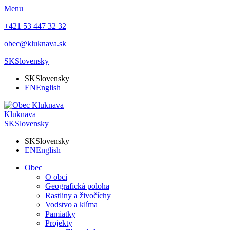
Menu
+421 53 447 32 32
obec@kluknava.sk
SK
Slovensky
SK
Slovensky
EN
English
Kluknava
SK
Slovensky
SK
Slovensky
EN
English
Obec
O obci
Geografická poloha
Rastliny a živočíchy
Vodstvo a klíma
Pamiatky
Projekty