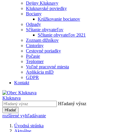
Dejiny Kluknavy
Kluknavské poviedky
Bociany
Krúžkovanie bocianov
Odpady
Sčítanie obyvateľov
Sčítanie obyvateľov 2021
Zoznam dlžníkov
Cintoríny
Cestovné poriadky
Počasie
Teplomer
Voľné pracovné miesta
Aplikácia mID
GDPR
Kontakt
Kluknava
Hľadaný výraz
Hľadať
rozšírené vyhľadávanie
Úvodná stránka
Aktuálne