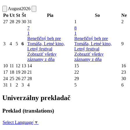
August
2026
Po
Ut
St
Št
Pia
So
Ne
27
28
29
30
31
1
2
7
8
1
1
Benefičný beh pre
Benefičný beh pre
3
4
5
6
Tomáša, Letné kino,
Tomáša, Letné kino,
9
Letný festival
Letný festival
Zobraziť všetky
Zobraziť všetky
záznamy z dňa
záznamy z dňa
10
11
12
13
14
15
16
17
18
19
20
21
22
23
24
25
26
27
28
29
30
31
1
2
3
4
5
6
Univerzálny prekladač
Preklad (translations)
Select Language
▼