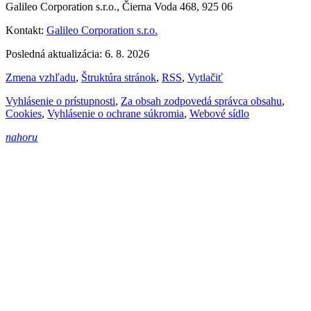
Galileo Corporation s.r.o., Čierna Voda 468, 925 06
Kontakt:
Galileo Corporation s.r.o.
Posledná aktualizácia: 6. 8. 2026
Zmena vzhľadu
,
Štruktúra stránok
,
RSS
,
Vytlačiť
Vyhlásenie o prístupnosti
,
Za obsah zodpovedá správca obsahu
,
Cookies
,
Vyhlásenie o ochrane súkromia
,
Webové sídlo
nahoru