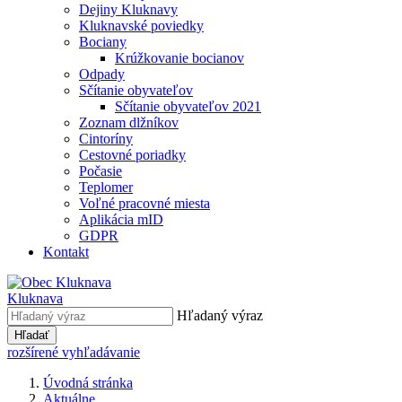
Dejiny Kluknavy
Kluknavské poviedky
Bociany
Krúžkovanie bocianov
Odpady
Sčítanie obyvateľov
Sčítanie obyvateľov 2021
Zoznam dlžníkov
Cintoríny
Cestovné poriadky
Počasie
Teplomer
Voľné pracovné miesta
Aplikácia mID
GDPR
Kontakt
Kluknava
Hľadaný výraz
Hľadať
rozšírené vyhľadávanie
Úvodná stránka
Aktuálne