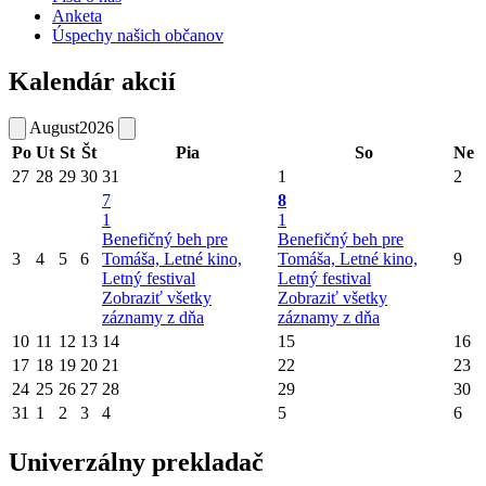
Anketa
Úspechy našich občanov
Kalendár akcií
August
2026
Po
Ut
St
Št
Pia
So
Ne
27
28
29
30
31
1
2
7
8
1
1
Benefičný beh pre
Benefičný beh pre
3
4
5
6
Tomáša, Letné kino,
Tomáša, Letné kino,
9
Letný festival
Letný festival
Zobraziť všetky
Zobraziť všetky
záznamy z dňa
záznamy z dňa
10
11
12
13
14
15
16
17
18
19
20
21
22
23
24
25
26
27
28
29
30
31
1
2
3
4
5
6
Univerzálny prekladač