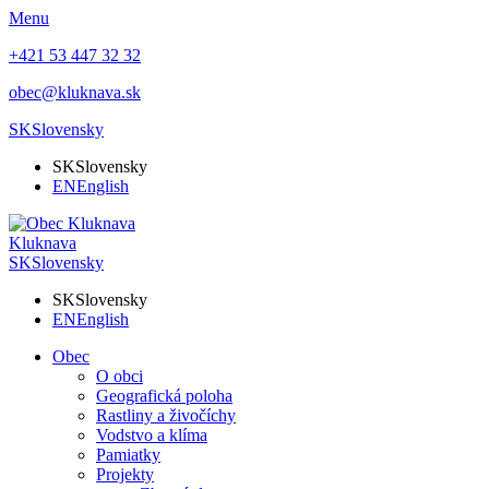
Menu
+421 53 447 32 32
obec@kluknava.sk
SK
Slovensky
SK
Slovensky
EN
English
Kluknava
SK
Slovensky
SK
Slovensky
EN
English
Obec
O obci
Geografická poloha
Rastliny a živočíchy
Vodstvo a klíma
Pamiatky
Projekty