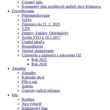
Územný plán
Komunitný plán sociálnych služieb obce Kluknava
Zverejňovanie
Pripomienkovanie
Voľby
Zápisnice do 21. 2. 2025
VZN
Zmluvy, Faktúry, Objednávky
Archiv FZO k 10.1.2017
Úradná tabuľa
Hospodárenie
Verejné obstarávanie
Uznesenia a zápisnice z rokovania OZ
Rok 2025
Rok 2026
Aktuálne
Aktuality
Kalendár akcií
Píšu o nás
Anketa
Úspechy našich občanov
Info
Rozhlas
Ako vybaviť
Kluknavský hlas