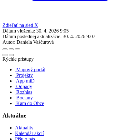
Zdieľať na sieti X
Dátum vloženia:
30. 4. 2026 9:05
Dátum poslednej aktualizácie:
30. 4. 2026 9:07
Autor:
Daniela Vaščurová
Rýchle prístupy
Mapový portál
Projekty
App miD
Odpady
Rozhlas
Bociany
Kam do Obce
Aktuálne
Aktuality
Kalendár akcií
Píšu o nás