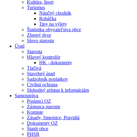
Kultúra, šport
Turizmus
Náučný chodník
Roháčka
Tipy na výlety
Štatistika obyvateľstva obce
Zberný dvor
Slovo starostu
Úrad
Starosta
Hlavný kontrolór
HK - dokumenty
Tlačivá
Stavebný úrad
Sadzobník poplatkov
Civilná ochrana
Slobodný prístup k informáciám
Samospráva
Poslanci OZ
Zástupca starostu
Komisie
Zásady, Smernice, Pravidlá
Dokumenty OZ
Štatút obce
PHSR