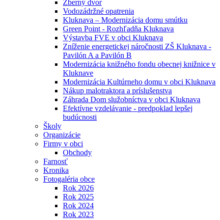
Zberný dvor
Vodozádržné opatrenia
Kluknava – Modernizácia domu smútku
Green Point - Rozhľadňa Kluknava
Výstavba FVE v obci Kluknava
Zníženie energetickej náročnosti ZŠ Kluknava -
Pavilón A a Pavilón B
Modernizácia knižného fondu obecnej knižnice v
Kluknave
Modernizácia Kultúrneho domu v obci Kluknava
Nákup malotraktora a príslušenstva
Záhrada Dom služobníctva v obci Kluknava
Efektívne vzdelávanie - predpoklad lepšej
budúcnosti
Školy
Organizácie
Firmy v obci
Obchody
Farnosť
Kronika
Fotogaléria obce
Rok 2026
Rok 2025
Rok 2024
Rok 2023