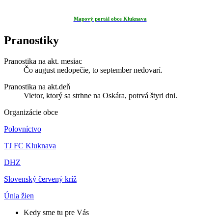
Mapový portál obce Kluknava
Pranostiky
Pranostika na akt. mesiac
Čo august nedopečie, to september nedovarí.
Pranostika na akt.deň
Vietor, ktorý sa strhne na Oskára, potrvá štyri dni.
Organizácie obce
Polovníctvo
TJ FC Kluknava
DHZ
Slovenský červený kríž
Únia žien
Kedy sme tu pre Vás