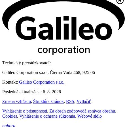
Technický prevádzkovateľ:
Galileo Corporation s.r.o., Čierna Voda 468, 925 06
Kontakt:
Galileo Corporation s.r.o.
Posledná aktualizácia: 6. 8. 2026
Zmena vzhľadu
,
Štruktúra stránok
,
RSS
,
Vytlačiť
Vyhlásenie o prístupnosti
,
Za obsah zodpovedá správca obsahu
,
Cookies
,
Vyhlásenie o ochrane súkromia
,
Webové sídlo
nahoru