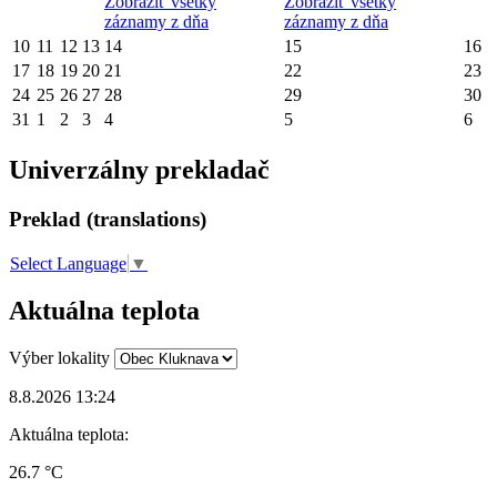
Zobraziť všetky
Zobraziť všetky
záznamy z dňa
záznamy z dňa
10
11
12
13
14
15
16
17
18
19
20
21
22
23
24
25
26
27
28
29
30
31
1
2
3
4
5
6
Univerzálny prekladač
Preklad (translations)
Select Language
▼
Aktuálna teplota
Výber lokality
8.8.2026 13:24
Aktuálna teplota:
26.7 °C