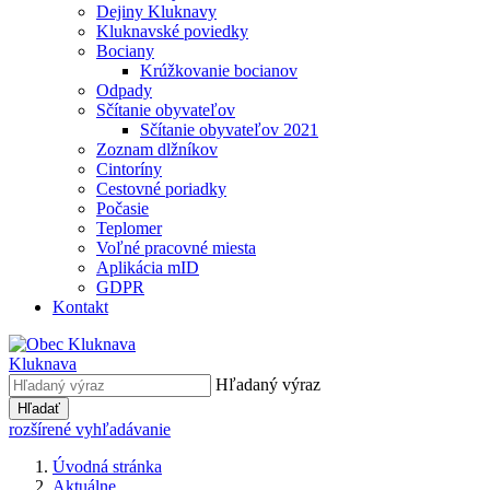
Dejiny Kluknavy
Kluknavské poviedky
Bociany
Krúžkovanie bocianov
Odpady
Sčítanie obyvateľov
Sčítanie obyvateľov 2021
Zoznam dlžníkov
Cintoríny
Cestovné poriadky
Počasie
Teplomer
Voľné pracovné miesta
Aplikácia mID
GDPR
Kontakt
Kluknava
Hľadaný výraz
Hľadať
rozšírené vyhľadávanie
Úvodná stránka
Aktuálne