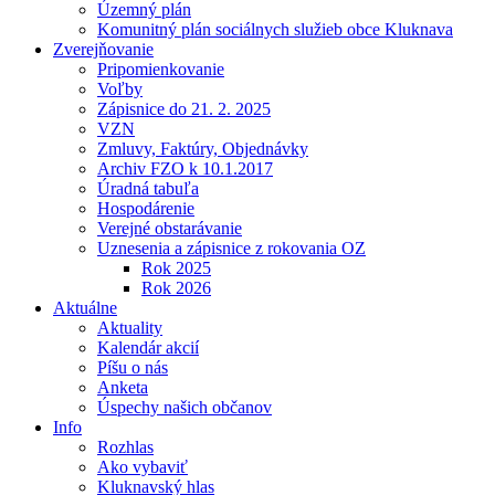
Územný plán
Komunitný plán sociálnych služieb obce Kluknava
Zverejňovanie
Pripomienkovanie
Voľby
Zápisnice do 21. 2. 2025
VZN
Zmluvy, Faktúry, Objednávky
Archiv FZO k 10.1.2017
Úradná tabuľa
Hospodárenie
Verejné obstarávanie
Uznesenia a zápisnice z rokovania OZ
Rok 2025
Rok 2026
Aktuálne
Aktuality
Kalendár akcií
Píšu o nás
Anketa
Úspechy našich občanov
Info
Rozhlas
Ako vybaviť
Kluknavský hlas