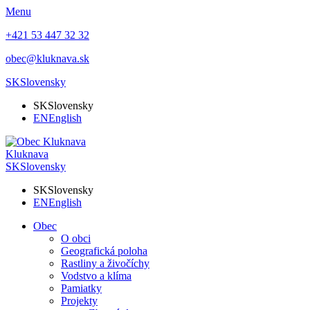
Menu
+421 53 447 32 32
obec@kluknava.sk
SK
Slovensky
SK
Slovensky
EN
English
Kluknava
SK
Slovensky
SK
Slovensky
EN
English
Obec
O obci
Geografická poloha
Rastliny a živočíchy
Vodstvo a klíma
Pamiatky
Projekty