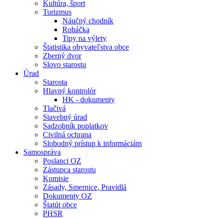
Kultúra, šport
Turizmus
Náučný chodník
Roháčka
Tipy na výlety
Štatistika obyvateľstva obce
Zberný dvor
Slovo starostu
Úrad
Starosta
Hlavný kontrolór
HK - dokumenty
Tlačivá
Stavebný úrad
Sadzobník poplatkov
Civilná ochrana
Slobodný prístup k informáciám
Samospráva
Poslanci OZ
Zástupca starostu
Komisie
Zásady, Smernice, Pravidlá
Dokumenty OZ
Štatút obce
PHSR