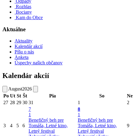
Odpady
Rozhlas
Bociany
Kam do Obce
Aktuálne
Aktuality
Kalendár akcií
Píšu o nás
Anketa
Úspechy našich občanov
Kalendár akcií
August
2026
Po
Ut
St
Št
Pia
So
Ne
27
28
29
30
31
1
2
7
8
1
1
Benefičný beh pre
Benefičný beh pre
3
4
5
6
Tomáša, Letné kino,
Tomáša, Letné kino,
9
Letný festival
Letný festival