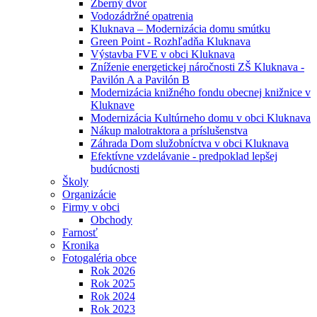
Zberný dvor
Vodozádržné opatrenia
Kluknava – Modernizácia domu smútku
Green Point - Rozhľadňa Kluknava
Výstavba FVE v obci Kluknava
Zníženie energetickej náročnosti ZŠ Kluknava -
Pavilón A a Pavilón B
Modernizácia knižného fondu obecnej knižnice v
Kluknave
Modernizácia Kultúrneho domu v obci Kluknava
Nákup malotraktora a príslušenstva
Záhrada Dom služobníctva v obci Kluknava
Efektívne vzdelávanie - predpoklad lepšej
budúcnosti
Školy
Organizácie
Firmy v obci
Obchody
Farnosť
Kronika
Fotogaléria obce
Rok 2026
Rok 2025
Rok 2024
Rok 2023